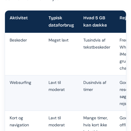
Aktivitet
Typisk
Hvad 5 GB
Rejs
dataforbrug
kan dække
Beskeder
Meget lavt
Tusindvis af
Frem
tekstbeskeder
What
iMess
grun
chats
Websurfing
Lavt til
Dusindvis af
Godt
t
moderat
timer
reserv
søgni
rejsea
Kort og
Lavt til
Mange timer,
Godt
navigation
moderat
hvis kort ikke
offlin