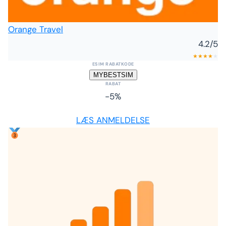
Orange Travel
4.2
/5
★
★
★
★
★
ESIM RABATKODE
MYBESTSIM
RABAT
-5%
LÆS ANMELDELSE