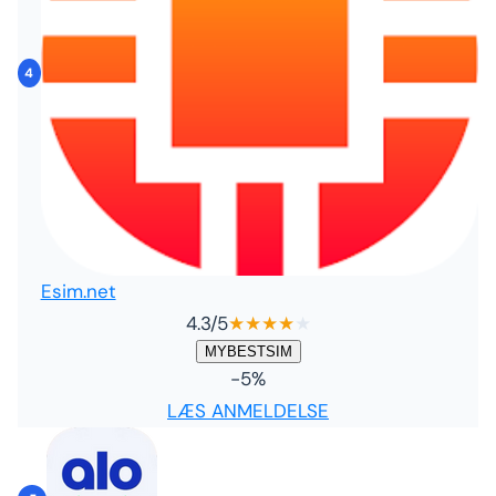
4
Esim.net
4.3
/5
★
★
★
★
★
MYBESTSIM
-5%
LÆS ANMELDELSE