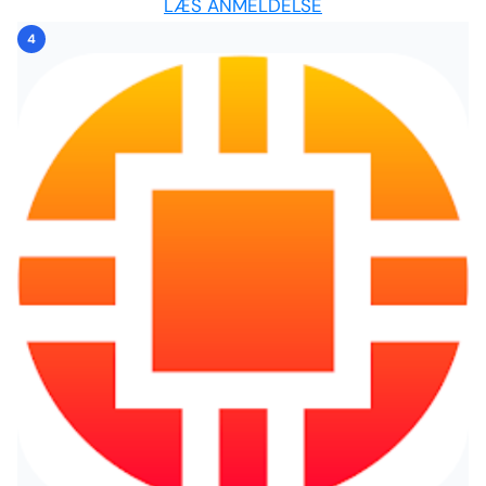
LÆS ANMELDELSE
4