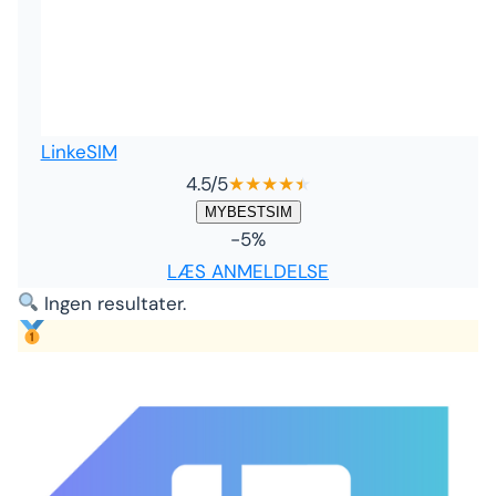
LinkeSIM
4.5
/5
★
★
★
★
★
★
MYBESTSIM
-5%
LÆS ANMELDELSE
Ingen resultater.