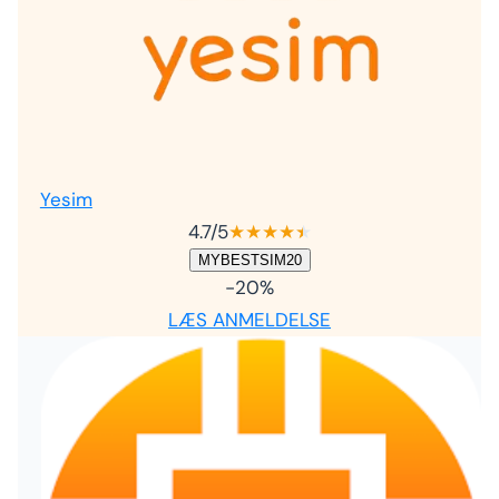
Yesim
4.7
/5
★
★
★
★
★
★
MYBESTSIM20
-20%
LÆS ANMELDELSE