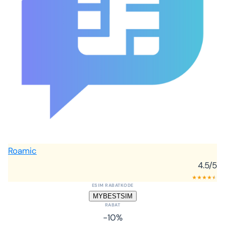
Roamic
4.5
/5
★
★
★
★
★
★
ESIM RABATKODE
MYBESTSIM
RABAT
-10%