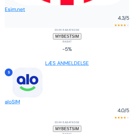
Esim.net
4.3
/5
★
★
★
★
★
ESIM RABATKODE
MYBESTSIM
RABAT
-5%
LÆS ANMELDELSE
5
aloSIM
4.0
/5
★
★
★
★
★
ESIM RABATKODE
MYBESTSIM
RABAT