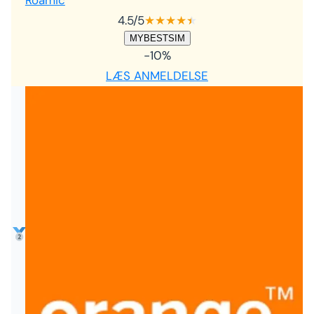
4.5
/5
★
★
★
★
★
★
MYBESTSIM
-10%
LÆS ANMELDELSE