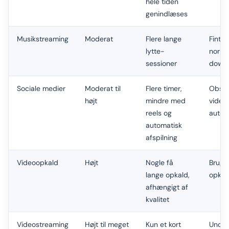
hele tiden
genindlæses
Musikstreaming
Moderat
Flere lange
Fint
hv
lytte-
normal
sessioner
down
Sociale medier
Moderat til
Flere timer,
Obser
højt
mindre med
videoe
reels og
autom
automatisk
afspilning
Videoopkald
Højt
Nogle få
Brug W
lange opkald,
opkal
afhængigt af
kvalitet
Videostreaming
Højt til meget
Kun et kort
Undgå