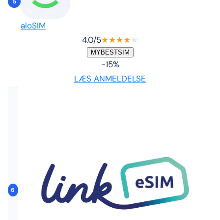
5
aloSIM
4.0
/5
★
★
★
★
★
MYBESTSIM
-15%
LÆS ANMELDELSE
6