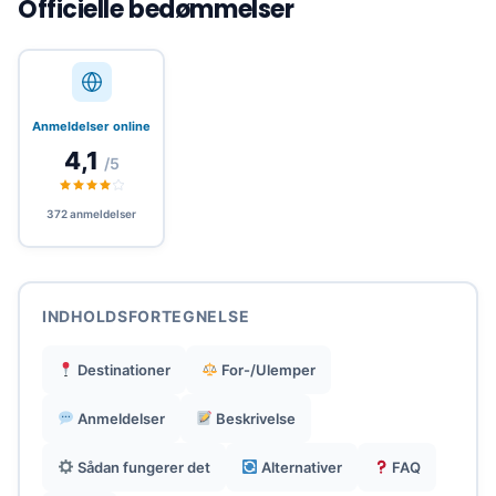
Officielle bedømmelser
Genbrugelig eSIM: genopladning uden
geninstallation til gentagne rejser.
Anmeldelser online
4,1
/5
Behold dit hovednummer til opkald og apps
med ubegrænset data.
372 anmeldelser
24/7 responsiv support via chat, WhatsApp og
e-mail.
INDHOLDSFORTEGNELSE
Kompatibel med hotspotdeling og køb af op til
Destinationer
For-/Ulemper
10 eSIM'er til grupper.
Anmeldelser
Beskrivelse
Sådan fungerer det
Alternativer
FAQ