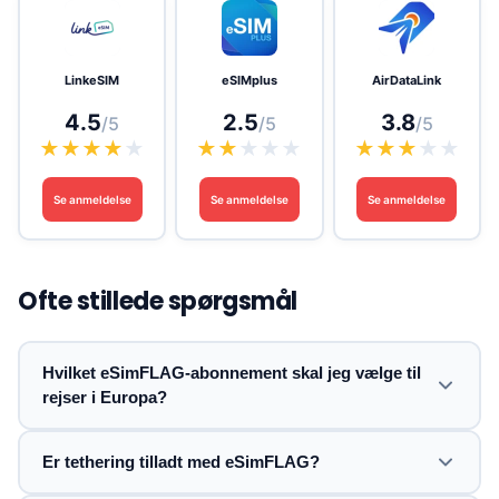
LinkeSIM
eSIMplus
AirDataLink
4.5
2.5
3.8
/5
/5
/5
★
★
★
★
★
★
★
★
★
★
★
★
★
★
★
Se anmeldelse
Se anmeldelse
Se anmeldelse
Ofte stillede spørgsmål
Hvilket eSimFLAG-abonnement skal jeg vælge til
rejser i Europa?
Er tethering tilladt med eSimFLAG?