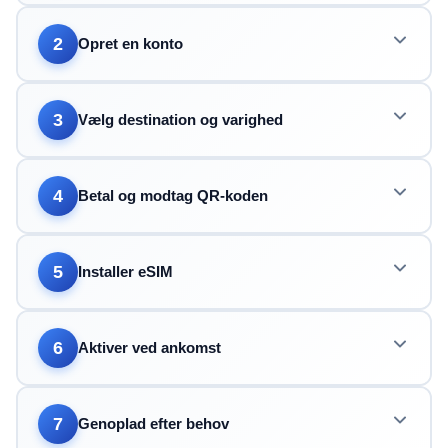
2
Opret en konto
3
Vælg destination og varighed
4
Betal og modtag QR-koden
5
Installer eSIM
6
Aktiver ved ankomst
7
Genoplad efter behov