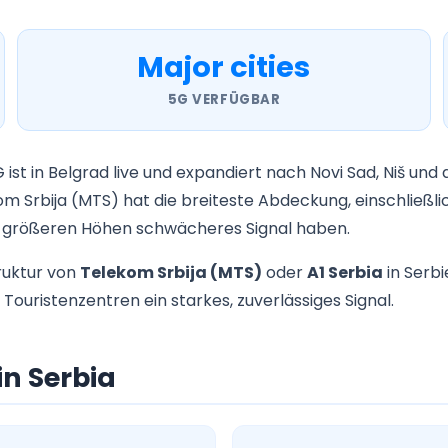
Major cities
5G VERFÜGBAR
st in Belgrad live und expandiert nach Novi Sad, Niš und
m Srbija (MTS) hat die breiteste Abdeckung, einschließli
in größeren Höhen schwächeres Signal haben.
ruktur von
Telekom Srbija (MTS)
oder
A1 Serbia
in Serb
n Touristenzentren ein starkes, zuverlässiges Signal.
in Serbia