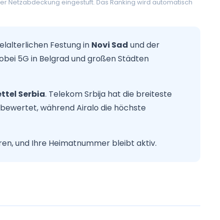
der Netzabdeckung eingestuft. Das Ranking wird automatisch
telalterlichen Festung in
Novi Sad
und der
bei 5G in Belgrad und großen Städten
ttel Serbia
. Telekom Srbija hat die breiteste
 bewertet, während Airalo die höchste
en, und Ihre Heimatnummer bleibt aktiv.