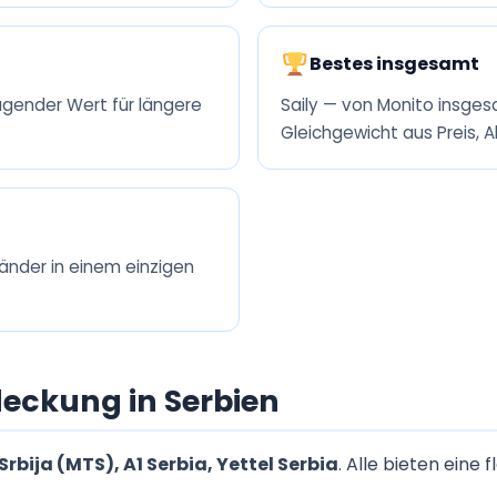
Bestes insgesamt
agender Wert für längere
Saily — von Monito insg
Gleichgewicht aus Preis, 
länder in einem einzigen
eckung in Serbien
rbija (MTS), A1 Serbia, Yettel Serbia
. Alle bieten ein