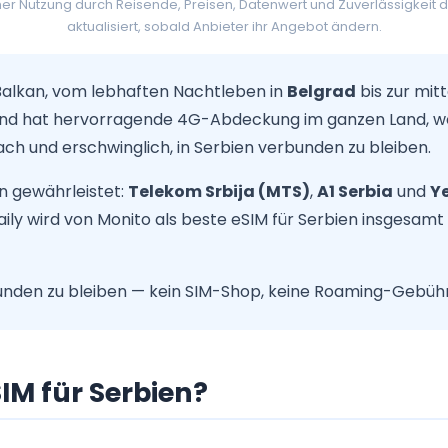
her Nutzung durch Reisende, Preisen, Datenwert und Zuverlässigkeit 
aktualisiert, sobald Anbieter ihr Angebot ändern.
 Balkan, vom lebhaften Nachtleben in
Belgrad
bis zur mit
and hat hervorragende 4G-Abdeckung im ganzen Land, wo
fach und erschwinglich, in Serbien verbunden zu bleiben.
n gewährleistet:
Telekom Srbija (MTS)
,
A1 Serbia
und
Ye
ily wird von Monito als beste eSIM für Serbien insgesamt
bunden zu bleiben — kein SIM-Shop, keine Roaming-Gebühr
IM für Serbien?