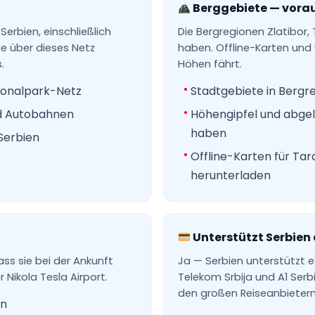
Berggebiete — vora
erbien, einschließlich
Die Bergregionen Zlatibor
ie über dieses Netz
haben. Offline-Karten und 
.
Höhen fährt.
ionalpark-Netz
Stadtgebiete in Bergr
nd Autobahnen
Höhengipfel und abge
haben
Serbien
Offline-Karten für T
herunterladen
Unterstützt Serbien
dass sie bei der Ankunft
Ja — Serbien unterstützt e
 Nikola Tesla Airport.
Telekom Srbija und A1 Ser
den großen Reiseanbietern
en