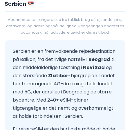
Serbien
Abonnementer rangeres ud fra faktisk brug af rejsende, pris,
dataværdi og dækningspålidelighed. Rangeringen opdateres
automatisk, når udbydere ændrer deres tilbud.
Serbien er en fremvoksende rejsedestination
på Balkan, fra det livlige natteliv i
Beograd
til
den middelalderlige fæstning i
Novi Sad
og
den storslåede
Zlatibor
-bjergregion. Landet
har fremragende 4G-dækning i hele landet
med 5G, der udrulles i Beograd og de større
bycentre. Med 240+ eSIM-planer
tilgængelige er det nemt og overkommeligt
at holde forbindelsen i Serbien.
Et rejse-eSIM er den hurtigste måde at holde