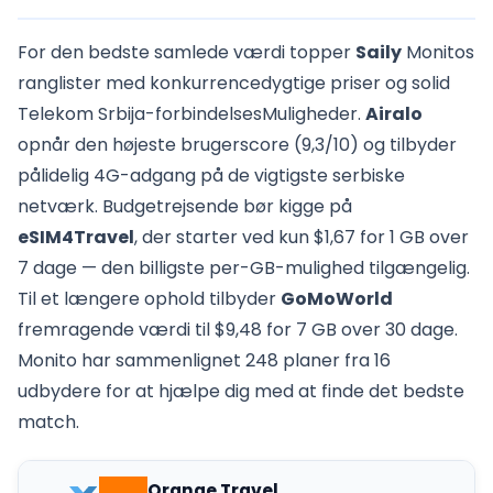
For den bedste samlede værdi topper
Saily
Monitos
ranglister med konkurrencedygtige priser og solid
Telekom Srbija-forbindelsesMuligheder.
Airalo
opnår den højeste brugerscore (9,3/10) og tilbyder
pålidelig 4G-adgang på de vigtigste serbiske
netværk. Budgetrejsende bør kigge på
eSIM4Travel
, der starter ved kun $1,67 for 1 GB over
7 dage — den billigste per-GB-mulighed tilgængelig.
Til et længere ophold tilbyder
GoMoWorld
fremragende værdi til $9,48 for 7 GB over 30 dage.
Monito har sammenlignet 248 planer fra 16
udbydere for at hjælpe dig med at finde det bedste
match.
Orange Travel