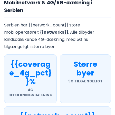
Mobilnetværk & 4G/5G-dækning i
Serbien
Serbien har {{network_count}} store
mobiloperatører:
{{networks}}
. Alle tilbyder
landsdækkende 4G-dækning, med 5G nu
tilgængeligt i større byer.
{{coverag
Større
e_4g_pct}
byer
}%
5G TILGÆNGELIGT
4G
BEFOLKNINGSDÆKNING