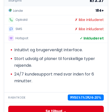
kr3.37
Startpris
184+
Lande
✗ Ikke inkluderet
Opkald
✗ Ikke inkluderet
SMS
✓ Inkluderet
Hotspot
Intuitivt og brugervenligt interface.
Stort udvalg af planer til forskellige typer
rejsende.
24/7 kundesupport med svar inden for 6
minutter.
RABATKODE
MYBESTSIM20
-20%
Se tilbud →