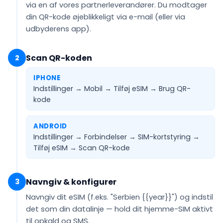
via en af vores partnerleverandører. Du modtager
din QR-kode
øjeblikkeligt via e-mail
(eller via
udbyderens app).
Scan QR-koden
2
IPHONE
Indstillinger → Mobil → Tilføj eSIM →
Brug QR-
kode
ANDROID
Indstillinger → Forbindelser → SIM-kortstyring →
Tilføj eSIM →
Scan QR-kode
Navngiv & konfigurer
3
Navngiv dit eSIM (f.eks.
"Serbien {{year}}"
) og indstil
det som din
datalinje
— hold dit hjemme-SIM aktivt
til opkald og SMS.