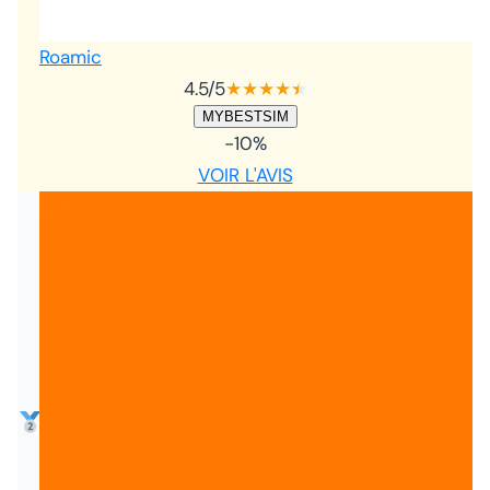
Roamic
4.5
/5
★
★
★
★
★
★
MYBESTSIM
-10%
VOIR L'AVIS