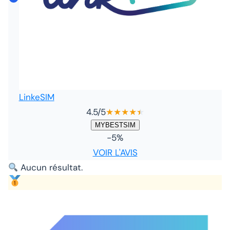
LinkeSIM
4.5
/5
★
★
★
★
★
★
MYBESTSIM
-5%
VOIR L'AVIS
Aucun résultat.