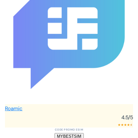
Roamic
4.5
/5
★
★
★
★
★
★
CODE PROMO ESIM
MYBESTSIM