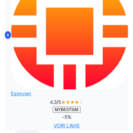
4
Esim.net
4.3
/5
★
★
★
★
★
MYBESTSIM
-5%
VOIR L'AVIS