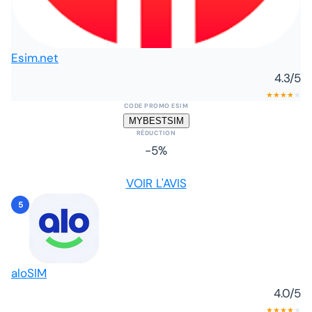
Esim.net
4.3
/5
★
★
★
★
★
CODE PROMO ESIM
MYBESTSIM
RÉDUCTION
-5%
VOIR L'AVIS
5
aloSIM
4.0
/5
★
★
★
★
★