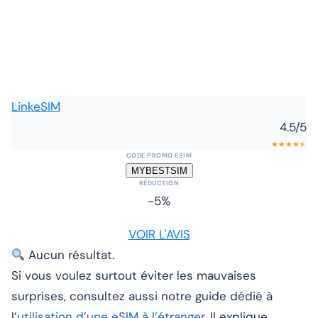
LinkeSIM
4.5
/5
★
★
★
★
★
★
CODE PROMO ESIM
MYBESTSIM
RÉDUCTION
-5%
VOIR L'AVIS
Aucun résultat.
Si vous voulez surtout éviter les mauvaises
surprises, consultez aussi notre guide dédié à
l’
utilisation d’une eSIM à l’étranger
. Il explique