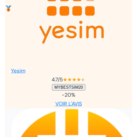
Yesim
4.7
/5
★
★
★
★
★
★
MYBESTSIM20
-20%
VOIR L'AVIS