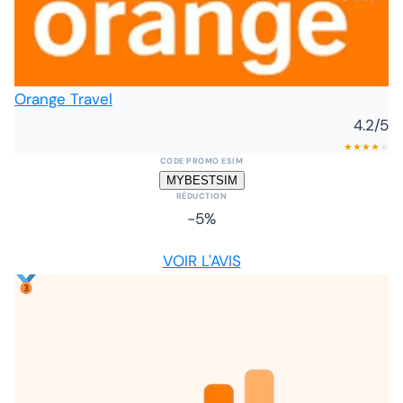
Orange Travel
4.2
/5
★
★
★
★
★
CODE PROMO ESIM
MYBESTSIM
RÉDUCTION
-5%
VOIR L'AVIS