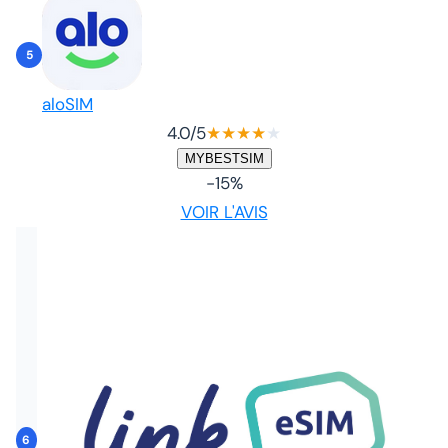
5
aloSIM
4.0
/5
★
★
★
★
★
MYBESTSIM
-15%
VOIR L'AVIS
6