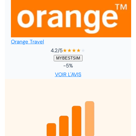
Orange Travel
4.2
/5
★
★
★
★
★
MYBESTSIM
-5%
VOIR L'AVIS