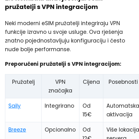
pružatelji s VPN integracijom
Neki moderni eSIM pružatelji integriraju VPN
funkcije izravno u svoje usluge. Ova rješenja
znatno pojednostavljuju konfiguraciju i često
nude bolje performanse.
Preporučeni pružatelji s VPN integracijom:
Pružatelj
VPN
Cijena
Posebnosti
značajka
Saily
Integrirano
Od
Automatsk
15€
aktivacija
Breeze
Opcionalno
Od
Više lokacij
12€
servera