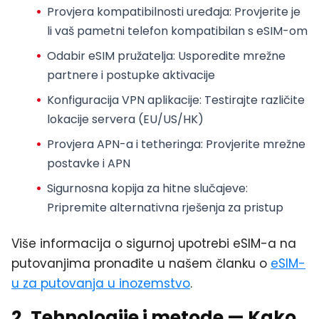
Provjera kompatibilnosti uređaja
: Provjerite je
li vaš pametni telefon kompatibilan s eSIM-om
Odabir eSIM pružatelja
: Usporedite mrežne
partnere i postupke aktivacije
Konfiguracija VPN aplikacije
: Testirajte različite
lokacije servera (EU/US/HK)
Provjera APN-a i tetheringa
: Provjerite
mrežne
postavke i APN
Sigurnosna kopija za hitne slučajeve
:
Pripremite alternativna rješenja za pristup
Više informacija o sigurnoj upotrebi eSIM-a na
putovanjima pronađite u našem članku o
eSIM-
u za putovanja u inozemstvo
.
2. Tehnologije i metode — Kako