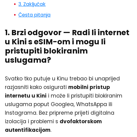
3. Zaključak
Česta pitanja
1. Brzi odgovor — Radi li internet
u Kini s eSIM-om i mogu li
pristupiti blokiranim
uslugama?
Svatko tko putuje u Kinu trebao bi unaprijed
razjasniti kako osigurati
mobilni pristup
internetu u Kini
i može li pristupiti blokiranim
uslugama poput Googlea, WhatsAppa ili
Instagrama. Bez pripreme prijeti digitalna
izolacija i problemi s
dvofaktorskom
autentifikacijom
.