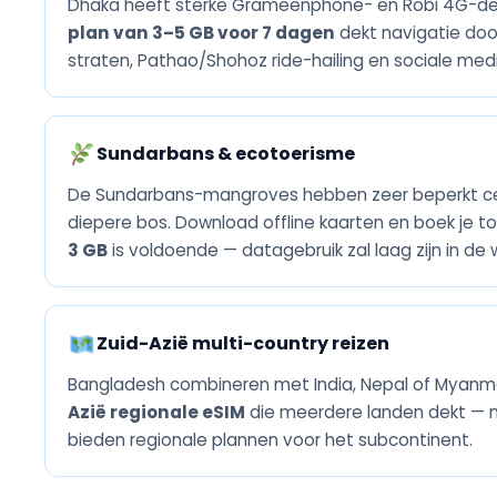
Dhaka heeft sterke Grameenphone- en Robi 4G-dekk
plan van 3–5 GB voor 7 dagen
dekt navigatie doo
straten, Pathao/Shohoz ride-hailing en sociale medi
Sundarbans & ecotoerisme
De Sundarbans-mangroves hebben zeer beperkt cellu
diepere bos. Download offline kaarten en boek je to
3 GB
is voldoende — datagebruik zal laag zijn in de w
Zuid-Azië multi-country reizen
Bangladesh combineren met India, Nepal of Myanm
Azië regionale eSIM
die meerdere landen dekt — 
bieden regionale plannen voor het subcontinent.