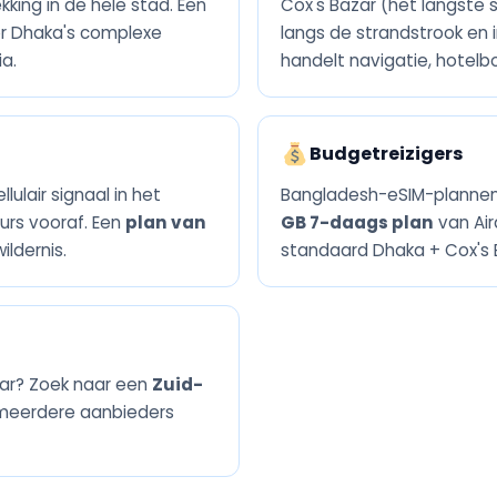
ing in de hele stad. Een
Cox's Bazar (het langste
r Dhaka's complexe
langs de strandstrook en 
a.
handelt navigatie, hotelbo
Budgetreizigers
lair signaal in het
Bangladesh-eSIM-plannen
urs vooraf. Een
plan van
GB 7-daags plan
van Air
ildernis.
standaard Dhaka + Cox's B
ar? Zoek naar een
Zuid-
meerdere aanbieders