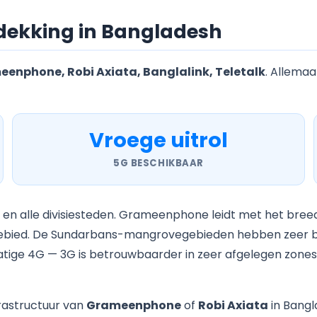
dekking in Bangladesh
enphone, Robi Axiata, Banglalink, Teletalk
. Allemaa
Vroege uitrol
5G BESCHIKBAAR
t en alle divisiesteden. Grameenphone leidt met het bree
bied. De Sundarbans-mangrovegebieden hebben zeer beper
e 4G — 3G is betrouwbaarder in zeer afgelegen zones. 5
rastructuur van
Grameenphone
of
Robi Axiata
in Bangl