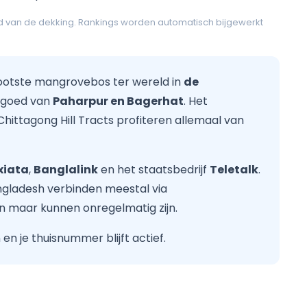
d van de dekking. Rankings worden automatisch bijgewerkt
rootste mangrovebos ter wereld in
de
fgoed van
Paharpur en Bagerhat
. Het
ittagong Hill Tracts profiteren allemaal van
xiata
,
Banglalink
en het staatsbedrijf
Teletalk
.
gladesh verbinden meestal via
n maar kunnen onregelmatig zijn.
n je thuisnummer blijft actief.