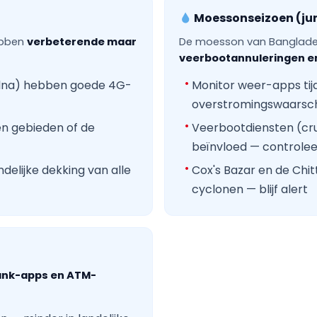
Moessonseizoen (ju
hebben
verbeterende maar
De moesson van Banglades
veerbootannuleringen e
Khulna) hebben goede 4G-
Monitor weer-apps ti
overstromingswaarsch
en gebieden of de
Veerbootdiensten (cru
beïnvloed — controle
elijke dekking van alle
Cox's Bazar en de Chi
cyclonen — blijf alert
ank-apps en ATM-