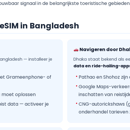
ouwbaar signaal in de belangrijkste toeristische gebieden
 eSIM in Bangladesh
Navigeren door Dhak
ngladesh — installeer je
Dhaka staat bekend als e
data en ride-hailing-apps
g met Grameenphone- of
Pathao en Shohoz zijn
Google Maps-verkeers
ng moet oplossen
inschatten van reistij
st data — activeer je
CNG-autorickshaws (gr
onderhandel tarieven