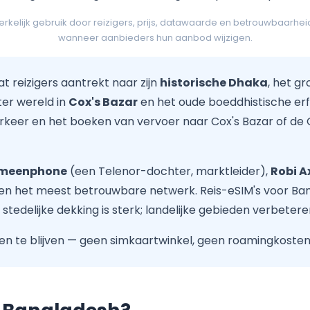
lijk gebruik door reizigers, prijs, datawaarde en betrouwbaarhei
wanneer aanbieders hun aanbod wijzigen.
t reizigers aantrekt naar zijn
historische Dhaka
, het g
 ter wereld in
Cox's Bazar
en het oude boeddhistische er
keer en het boeken van vervoer naar Cox's Bazar of de Ch
meenphone
(een Telenor-dochter, marktleider),
Robi A
 het meest betrouwbare netwerk. Reis-eSIM's voor Ban
delijke dekking is sterk; landelijke gebieden verbetere
n te blijven — geen simkaartwinkel, geen roamingkosten e