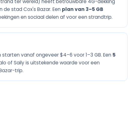
 strand ter wereld) heeft betrouwbare 4G-dekking
in de stad Cox's Bazar. Een
plan van 3–5 GB
ekingen en sociaal delen af voor een strandtrip.
 starten vanaf ongeveer $4–6 voor 1–3 GB. Een
5
alo of Saily is uitstekende waarde voor een
azar-trip.