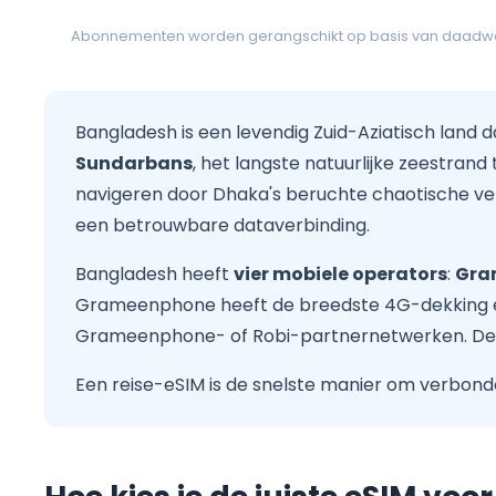
Abonnementen worden gerangschikt op basis van daadwerke
Bangladesh is een levendig Zuid-Aziatisch land da
Sundarbans
, het langste natuurlijke zeestrand
navigeren door Dhaka's beruchte chaotische ver
een betrouwbare dataverbinding.
Bangladesh heeft
vier mobiele operators
:
Gra
Grameenphone heeft de breedste 4G-dekking en
Grameenphone- of Robi-partnernetwerken. De ste
Een reise-eSIM is de snelste manier om verbonde