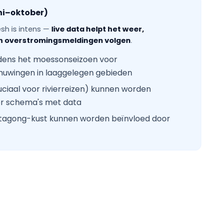
ni–oktober)
h is intens —
live data helpt het weer,
n overstromingsmeldingen volgen
.
jdens het moessonseizoen voor
uwingen in laaggelegen gebieden
ciaal voor rivierreizen) kunnen worden
er schema's met data
ttagong-kust kunnen worden beïnvloed door