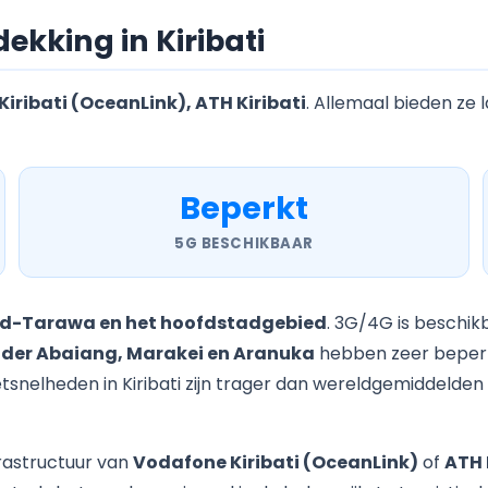
kking in Kiribati
iribati (OceanLink), ATH Kiribati
. Allemaal bieden ze
Beperkt
5G BESCHIKBAAR
id-Tarawa en het hoofdstadgebied
. 3G/4G is beschikb
nder Abaiang, Marakei en Aranuka
hebben zeer beperk
etsnelheden in Kiribati zijn trager dan wereldgemiddelden 
rastructuur van
Vodafone Kiribati (OceanLink)
of
ATH 