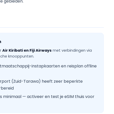
he gebieden.
n
or
Air Kiribati en Fiji Airways
met verbindingen via
fische knooppunten.
tmaatschappij-instapkaarten en reisplan offline
Airport (Zuid-Tarawa) heeft zeer beperkte
rbereid
is minimaal — activeer en test je eSIM thuis voor