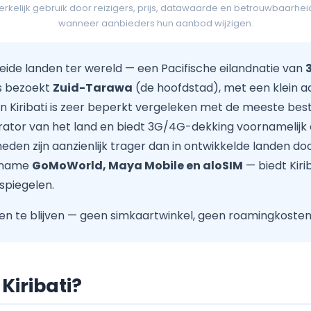
lijk gebruik door reizigers, prijs, datawaarde en betrouwbaarhei
wanneer aanbieders hun aanbod wijzigen.
reide landen ter wereld — een Pacifische eilandnatie van
s bezoekt
Zuid-Tarawa
(de hoofdstad), met een klein aa
t in Kiribati is zeer beperkt vergeleken met de meeste b
ator van het land en biedt 3G/4G-dekking voornamelijk 
den zijn aanzienlijk trager dan in ontwikkelde landen doo
t name
GoMoWorld, Maya Mobile en aloSIM
— biedt Kiri
spiegelen.
n te blijven — geen simkaartwinkel, geen roamingkosten e
 Kiribati?