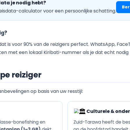
data je nodig hebt?
Ber
eisdata-calculator voor een persoonlijke schatting.
ig?
at is voor 90% van de reizigers perfect. WhatsApp, Face
 met een lokaal Kiribati-nummer als je dat echt nodig 
pe reiziger
anbevelingen op basis van uw resstijl:
Culturele & onde
klasse-bonefishing en
Zuid-Tarawa heeft de best
dataplan (1–3 GB)
dekt
op de hoofdstad handelt