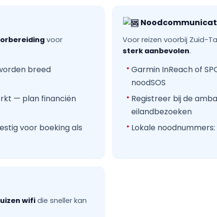
Noodcommunicat
orbereiding
voor
Voor reizen voorbij Zuid-
sterk aanbevolen
.
 worden breed
Garmin InReach of SP
noodSOS
kt — plan financiën
Registreer bij de amba
eilandbezoeken
stig voor boeking als
Lokale noodnummers: p
izen wifi
die sneller kan