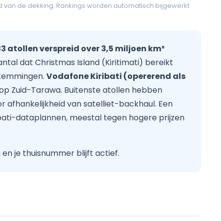
d van de dekking. Rankings worden automatisch bijgewerkt
33 atollen verspreid over 3,5 miljoen km²
ntal dat Christmas Island (Kiritimati) bereikt
estemmingen.
Vodafone Kiribati (opererend als
op Zuid-Tarawa. Buitenste atollen hebben
r afhankelijkheid van satelliet-backhaul. Een
bati-dataplannen, meestal tegen hogere prijzen
n je thuisnummer blijft actief.