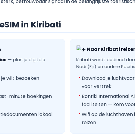
sterk, betrouwbaar signaal in de belangrijkste toeristisc
SIM in Kiribati
n
Naar Kiribati reize
ies
— plan je digitale
Kiribati wordt bediend do
Nadi (Fiji) en andere Paci
 je wilt bezoeken
Download je luchtvaar
voor vertrek
last-minute boekingen
Bonriki International 
faciliteiten — kom voo
entiedocumenten lokaal
Wifi op de luchthaven 
reizen