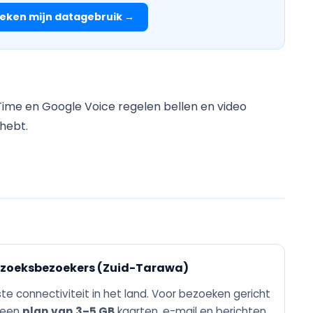
eken mijn datagebruik →
Time en Google Voice regelen bellen en video
hebt.
rzoeksbezoekers (Zuid-Tarawa)
e connectiviteit in het land. Voor bezoeken gericht
 een
plan van 3–5 GB
kaarten, e-mail en berichten