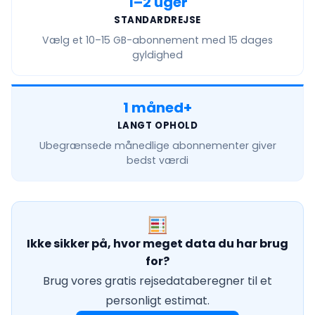
1–2 uger
STANDARDREJSE
Vælg et
10–15 GB
-abonnement med 15 dages
gyldighed
1 måned+
LANGT OPHOLD
Ubegrænsede månedlige
abonnementer giver
bedst værdi
Ikke sikker på, hvor meget data du har brug
for?
Brug vores gratis rejsedataberegner til et
personligt estimat.