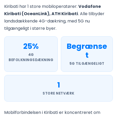
Kiribati har 1 store mobiloperatører:
Vodafone
Kiribati (OceanLink), ATH Kiribati
. Alle tilbyder
landsdækkende 4G-dækning, med 5G nu
tilgængeligt i større byer.
25%
Begrænse
t
4G
BEFOLKNINGSDÆKNING
5G TILGÆNGELIGT
1
STORE NETVÆRK
Mobilforbindelsen i Kiribati er koncentreret om