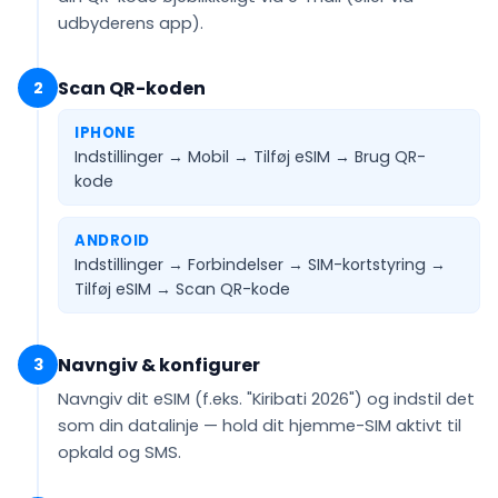
udbyderens app).
Scan QR-koden
2
IPHONE
Indstillinger → Mobil → Tilføj eSIM →
Brug QR-
kode
ANDROID
Indstillinger → Forbindelser → SIM-kortstyring →
Tilføj eSIM →
Scan QR-kode
Navngiv & konfigurer
3
Navngiv dit eSIM (f.eks.
"Kiribati 2026"
) og indstil det
som din
datalinje
— hold dit hjemme-SIM aktivt til
opkald og SMS.