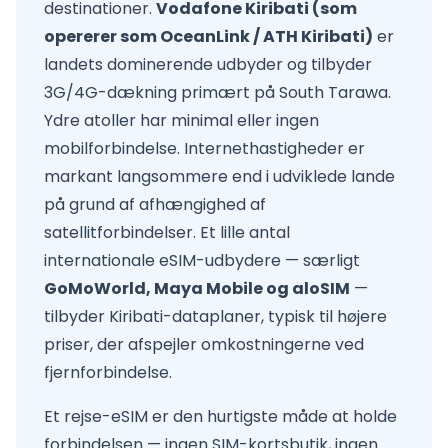
destinationer.
Vodafone Kiribati (som
opererer som OceanLink / ATH Kiribati)
er
landets dominerende udbyder og tilbyder
3G/4G-dækning primært på South Tarawa.
Ydre atoller har minimal eller ingen
mobilforbindelse. Internethastigheder er
markant langsommere end i udviklede lande
på grund af afhængighed af
satellitforbindelser. Et lille antal
internationale eSIM-udbydere — særligt
GoMoWorld, Maya Mobile og aloSIM
—
tilbyder Kiribati-dataplaner, typisk til højere
priser, der afspejler omkostningerne ved
fjernforbindelse.
Et rejse-eSIM er den hurtigste måde at holde
forbindelsen — ingen SIM-kortsbutik, ingen