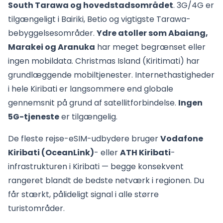
South Tarawa og hovedstadsområdet
. 3G/4G er
tilgængeligt i Bairiki, Betio og vigtigste Tarawa-
bebyggelsesområder.
Ydre atoller som Abaiang,
Marakei og Aranuka
har meget begrænset eller
ingen mobildata. Christmas Island (Kiritimati) har
grundlæggende mobiltjenester. Internethastigheder
i hele Kiribati er langsommere end globale
gennemsnit på grund af satellitforbindelse.
Ingen
5G-tjeneste
er tilgængelig.
De fleste rejse-eSIM-udbydere bruger
Vodafone
Kiribati (OceanLink)
- eller
ATH Kiribati
-
infrastrukturen i Kiribati — begge konsekvent
rangeret blandt de bedste netværk i regionen. Du
får stærkt, pålideligt signal i alle større
turistområder.