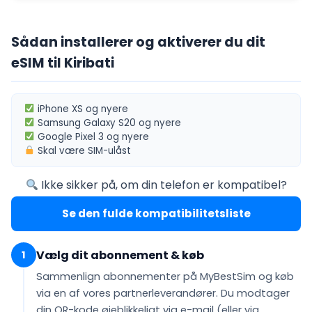
Sådan installerer og aktiverer du dit
eSIM til Kiribati
iPhone XS
og nyere
Samsung Galaxy S20
og nyere
Google Pixel 3
og nyere
Skal være
SIM-ulåst
Ikke sikker på, om din telefon er kompatibel?
Se den fulde kompatibilitetsliste
Vælg dit abonnement & køb
1
Sammenlign abonnementer på MyBestSim og køb
via en af vores partnerleverandører. Du modtager
din QR-kode
øjeblikkeligt via e-mail
(eller via