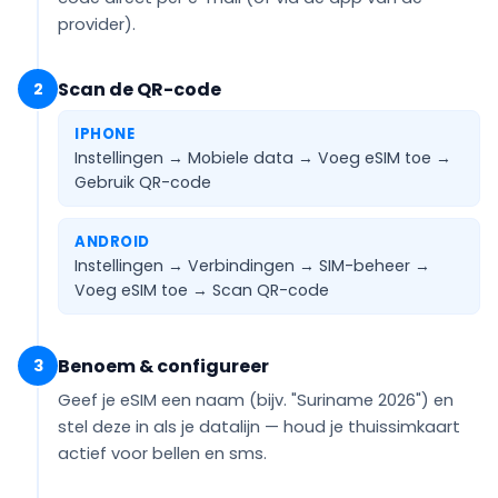
provider).
Scan de QR-code
2
IPHONE
Instellingen → Mobiele data → Voeg eSIM toe →
Gebruik QR-code
ANDROID
Instellingen → Verbindingen → SIM-beheer →
Voeg eSIM toe →
Scan QR-code
Benoem & configureer
3
Geef je eSIM een naam (bijv.
"Suriname 2026"
) en
stel deze in als je
datalijn
— houd je thuissimkaart
actief voor bellen en sms.