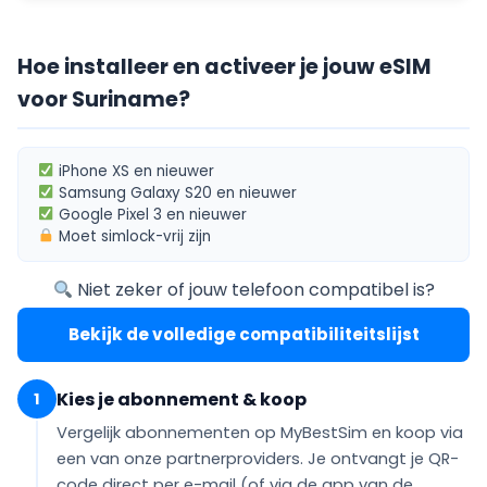
Hoe installeer en activeer je jouw eSIM
voor Suriname?
iPhone XS
en nieuwer
Samsung Galaxy S20
en nieuwer
Google Pixel 3
en nieuwer
Moet
simlock-vrij
zijn
Niet zeker of jouw telefoon compatibel is?
Bekijk de volledige compatibiliteitslijst
Kies je abonnement & koop
1
Vergelijk abonnementen op MyBestSim en koop via
een van onze partnerproviders. Je ontvangt je QR-
code
direct per e-mail
(of via de app van de