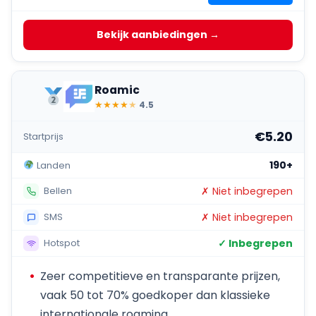
Bekijk aanbiedingen →
Roamic
★
★
★
★
★
4.5
€5.20
Startprijs
190+
Landen
✗ Niet inbegrepen
Bellen
✗ Niet inbegrepen
SMS
✓ Inbegrepen
Hotspot
Zeer competitieve en transparante prijzen,
vaak 50 tot 70% goedkoper dan klassieke
internationale roaming.