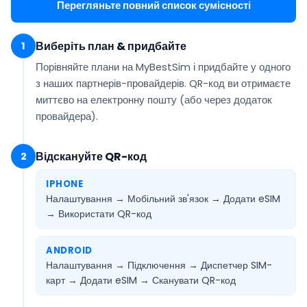
Перегляньте повний список сумісності
Виберіть план & придбайте
1
Порівняйте плани на MyBestSim і придбайте у одного
з наших партнерів-провайдерів. QR-код ви отримаєте
миттєво на електронну пошту
(або через додаток
провайдера).
Відскануйте QR-код
2
IPHONE
Налаштування → Мобільний зв'язок → Додати eSIM
→
Використати QR-код
ANDROID
Налаштування → Підключення → Диспетчер SIM-
карт → Додати eSIM →
Сканувати QR-код