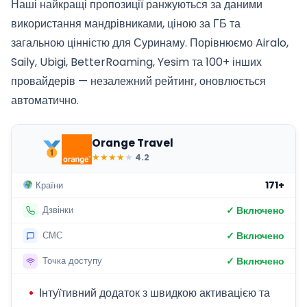
Наші найкращі пропозиції ранжуються за даними
використання мандрівниками, ціною за ГБ та
загальною цінністю для Суринаму. Порівнюємо Airalo,
Saily, Ubigi, BetterRoaming, Yesim та 100+ інших
провайдерів — незалежний рейтинг, оновлюється
автоматично.
Orange Travel
★
★
★
★
★
4.2
171+
Країни
✓ Включено
Дзвінки
✓ Включено
СМС
✓ Включено
Точка доступу
Інтуїтивний додаток з швидкою активацією та