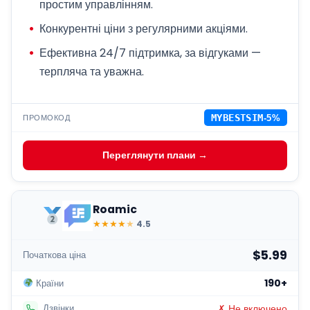
простим управлінням.
Конкурентні ціни з регулярними акціями.
Ефективна 24/7 підтримка, за відгуками —
терпляча та уважна.
ПРОМОКОД
MYBESTSIM
-5%
Переглянути плани →
Roamic
★
★
★
★
★
4.5
$5.99
Початкова ціна
190+
Країни
✗ Не включено
Дзвінки