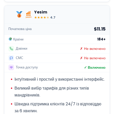
Yesim
★
★
★
★
★
4.7
$11.15
Початкова ціна
184+
Країни
✗ Не включено
Дзвінки
✗ Не включено
СМС
✓ Включено
Точка доступу
Інтуїтивний і простий у використанні інтерфейс.
Великий вибір тарифів для різних типів
мандрівників.
Швидка підтримка клієнтів 24/7 із відповіддю
за 6 хвилин.