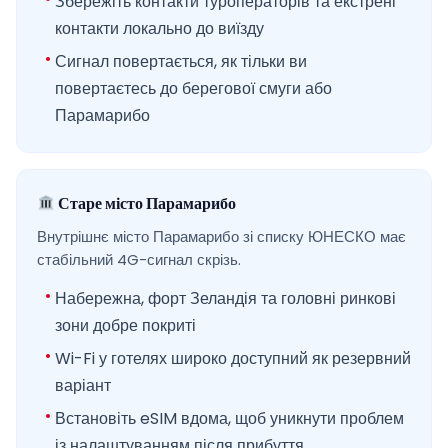
Збережіть контакти туроператорів та екстрені
контакти локально до виїзду
Сигнал повертається, як тільки ви
повертаєтесь до берегової смуги або
Парамарибо
Старе місто Парамарибо
Внутрішнє місто Парамарибо зі списку ЮНЕСКО має
стабільний 4G-сигнал скрізь.
Набережна, форт Зеландія та головні ринкові
зони добре покриті
Wi-Fi у готелях широко доступний як резервний
варіант
Встановіть eSIM вдома, щоб уникнути проблем
із налаштуванням після прибуття