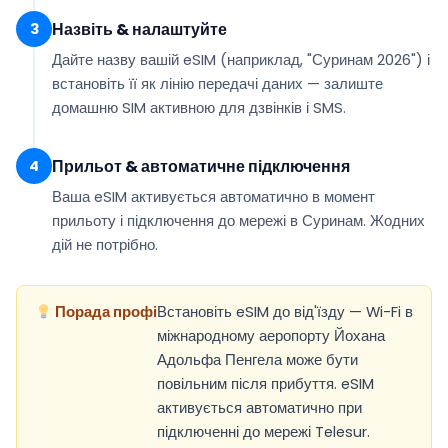
Назвіть & налаштуйте
3
Дайте назву вашій eSIM (наприклад,
"Суринам 2026"
) і
встановіть її як
лінію передачі даних
— залиште
домашню SIM активною для дзвінків і SMS.
Прильот & автоматичне підключення
4
Ваша eSIM
активується автоматично
в момент
прильоту і підключення до мережі в Суринам. Жодних
дій не потрібно.
Порада профі
Встановіть eSIM до від'їзду — Wi-Fi в
міжнародному аеропорту Йохана
Адольфа Пенгела може бути
повільним після прибуття. eSIM
активується автоматично при
підключенні до мережі Telesur.