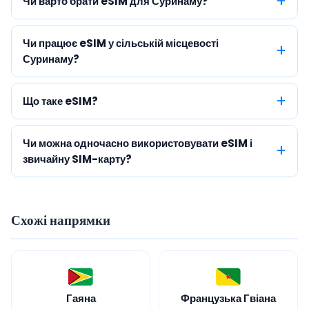
Чи варто брати eSIM для Суринаму?
Чи працює eSIM у сільській місцевості
Суринаму?
Що таке eSIM?
Чи можна одночасно використовувати eSIM і
звичайну SIM-карту?
Схожі напрямки
Гаяна
Французька Гвіана