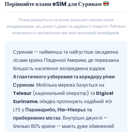
Порівняйте плани eSIM для Суринам
Плани ранжуються на основі реального використання
мандрівниками, цін, цінності даних та надійності покриття. Рейтинги
оновлюються автоматично при зміні пропозицій провайдерів.
Суринам — найменша та найгустіше засаджена
лісами країна Південної Америки, де переважна
більшість населення зосереджена вздовж
Атлантичного узбережжя та коридору річки
Суринам
. Мобільна мережа базується на
Telesur
(національний оператор) та
Digicel
Suriname
, обидва пропонують надійний 4G
LTE у
Парамарибо, Нів-Нікерьє та
прибережних містах
. Внутрішні джунглі —
близько 80% країни — мають дуже обмежений