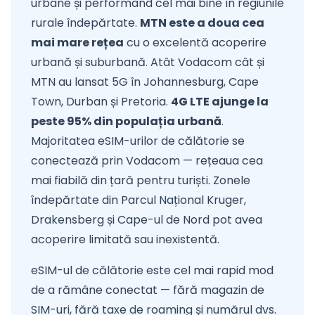
urbane și performând cel mai bine în regiunile
rurale îndepărtate.
MTN este a doua cea
mai mare rețea
cu o excelentă acoperire
urbană și suburbană. Atât Vodacom cât și
MTN au lansat 5G în Johannesburg, Cape
Town, Durban și Pretoria.
4G LTE ajunge la
peste 95% din populația urbană
.
Majoritatea eSIM-urilor de călătorie se
conectează prin Vodacom — rețeaua cea
mai fiabilă din țară pentru turiști. Zonele
îndepărtate din Parcul Național Kruger,
Drakensberg și Cape-ul de Nord pot avea
acoperire limitată sau inexistentă.
eSIM-ul de călătorie este cel mai rapid mod
de a rămâne conectat — fără magazin de
SIM-uri, fără taxe de roaming și numărul dvs.