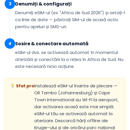
Denumiți & configurați
3
Denumiți eSIM-ul (ex.
"Africa de Sud 2026"
) și setați-l
ca
linie de date
— păstrați SIM-ul de acasă activ
pentru apeluri și SMS-uri.
Sosire & conectare automată
4
eSIM-ul dvs. se
activează automat
în momentul
aterizării și conectării la o rețea în Africa de Sud. Nu
este necesară nicio acțiune.
Sfat pro
Instalează eSIM-ul înainte de plecare —
OR Tambo (Johannesburg) și Cape
Town International au Wi-Fi la aeroport,
dar activarea acasă este mai simplă.
eSIM-ul tău se activează automat la
aterizare. Descarcă hărți offline ale
Kruger-ului și ale oricărui parc național