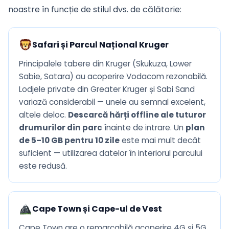
noastre în funcție de stilul dvs. de călătorie:
Safari și Parcul Național Kruger
Principalele tabere din Kruger (Skukuza, Lower
Sabie, Satara) au acoperire Vodacom rezonabilă.
Lodjele private din Greater Kruger și Sabi Sand
variază considerabil — unele au semnal excelent,
altele deloc.
Descarcă hărți offline ale tuturor
drumurilor din parc
înainte de intrare. Un
plan
de 5–10 GB pentru 10 zile
este mai mult decât
suficient — utilizarea datelor în interiorul parcului
este redusă.
Cape Town și Cape-ul de Vest
Cape Town are o remarcabilă acoperire 4G și 5G