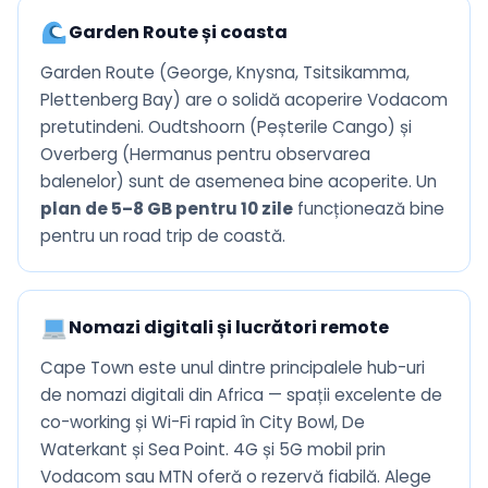
Garden Route și coasta
Garden Route (George, Knysna, Tsitsikamma,
Plettenberg Bay) are o solidă acoperire Vodacom
pretutindeni. Oudtshoorn (Peșterile Cango) și
Overberg (Hermanus pentru observarea
balenelor) sunt de asemenea bine acoperite. Un
plan de 5–8 GB pentru 10 zile
funcționează bine
pentru un road trip de coastă.
Nomazi digitali și lucrători remote
Cape Town este unul dintre principalele hub-uri
de nomazi digitali din Africa — spații excelente de
co-working și Wi-Fi rapid în City Bowl, De
Waterkant și Sea Point. 4G și 5G mobil prin
Vodacom sau MTN oferă o rezervă fiabilă. Alege