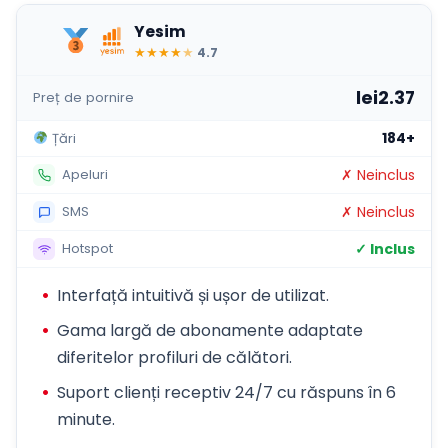
Yesim
★
★
★
★
★
4.7
lei2.37
Preț de pornire
184+
Țări
✗ Neinclus
Apeluri
✗ Neinclus
SMS
✓ Inclus
Hotspot
Interfață intuitivă și ușor de utilizat.
Gama largă de abonamente adaptate
diferitelor profiluri de călători.
Suport clienți receptiv 24/7 cu răspuns în 6
minute.