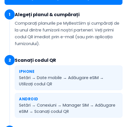
Alegeți planul & cumpărați
1
Comparați planurile pe MyBestSim și cumpărați de
la unul dintre furnizorii noștri parteneri. Veți primi
codul QR
imediat prin e-mail
(sau prin aplicația
furnizorului).
Scanați codul QR
2
IPHONE
Setări → Date mobile → Adăugare eSIM →
Utilizați codul QR
ANDROID
Setări → Conexiuni → Manager SIM → Adăugare
eSIM →
Scanați codul QR