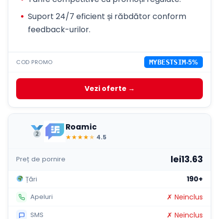
Suport 24/7 eficient și răbdător conform
feedback-urilor.
COD PROMO
MYBESTSIM
-5%
Vezi oferte →
Roamic
★
★
★
★
★
4.5
lei13.63
Preț de pornire
190+
Țări
✗ Neinclus
Apeluri
✗ Neinclus
SMS