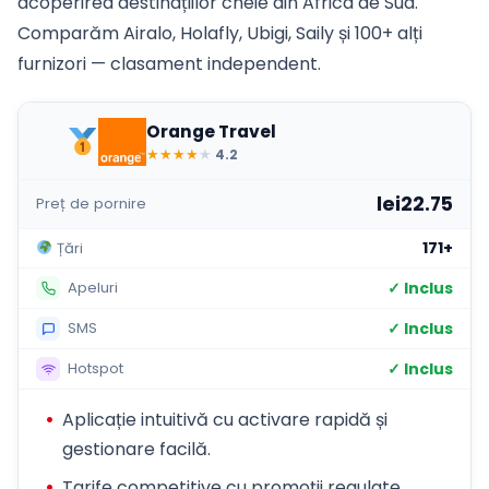
acoperirea destinațiilor cheie din Africa de Sud.
Comparăm Airalo, Holafly, Ubigi, Saily și 100+ alți
furnizori — clasament independent.
Orange Travel
★
★
★
★
★
4.2
lei22.75
Preț de pornire
171+
Țări
✓ Inclus
Apeluri
✓ Inclus
SMS
✓ Inclus
Hotspot
Aplicație intuitivă cu activare rapidă și
gestionare facilă.
Tarife competitive cu promoții regulate.