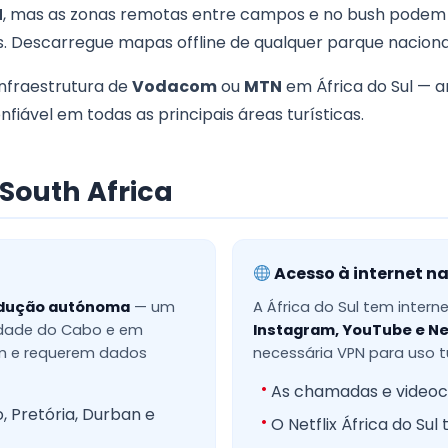
N
, mas as zonas remotas entre campos e no bush podem ca
s. Descarregue mapas offline de qualquer parque naciona
infraestrutura de
Vodacom
ou
MTN
em África do Sul — 
nfiável em todas as principais áreas turísticas.
South Africa
Acesso à internet na
ndução autónoma
— um
A África do Sul tem inter
Cidade do Cabo e em
Instagram, YouTube e Net
m e requerem dados
necessária VPN para uso t
As chamadas e video
 Pretória, Durban e
O Netflix África do Su