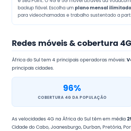
e Sea Point. O 4G e 5G móvel através da Vodaco
backup fiável. Escolha um
plano mensal ilimitado
para videochamadas e trabalho sustentado a parti
Redes móveis & cobertura 4G
África do Sul tem 4 principais operadoras móveis:
V
principais cidades.
96%
COBERTURA 4G DA POPULAÇÃO
As velocidades 4G na África do Sul têm em média
2
Cidade do Cabo, Joanesburgo, Durban, Pretória, Po