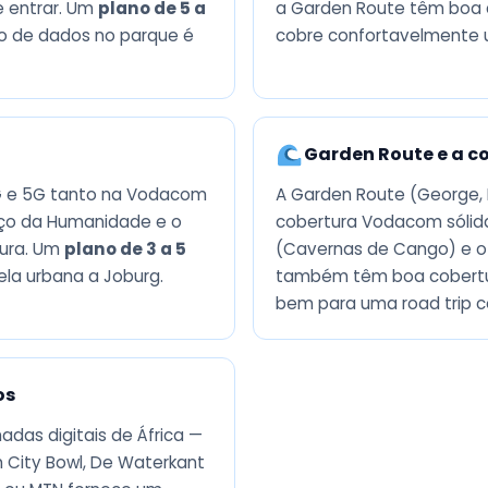
 entrar. Um
plano de 5 a
a Garden Route têm boa 
so de dados no parque é
cobre confortavelmente u
Garden Route e a c
4G e 5G tanto na Vodacom
A Garden Route (George, 
rço da Humanidade e o
cobertura Vodacom sólida
tura. Um
plano de 3 a 5
(Cavernas de Cango) e o
la urbana a Joburg.
também têm boa cobert
bem para uma road trip co
os
das digitais de África —
 City Bowl, De Waterkant