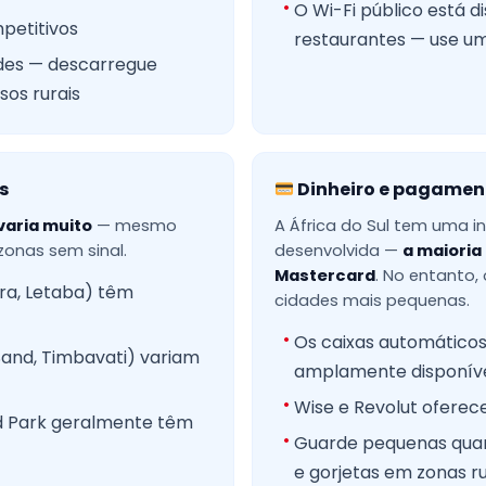
O Wi-Fi público está d
petitivos
restaurantes — use u
ades — descarregue
sos rurais
s
Dinheiro e pagamen
varia muito
— mesmo
A África do Sul tem uma 
onas sem sinal.
desenvolvida —
a maioria
Mastercard
. No entanto, 
ra, Letaba) têm
cidades mais pequenas.
Os caixas automáticos
Sand, Timbavati) variam
amplamente disponív
Wise e Revolut oferec
nd Park geralmente têm
Guarde pequenas quan
e gorjetas em zonas ru