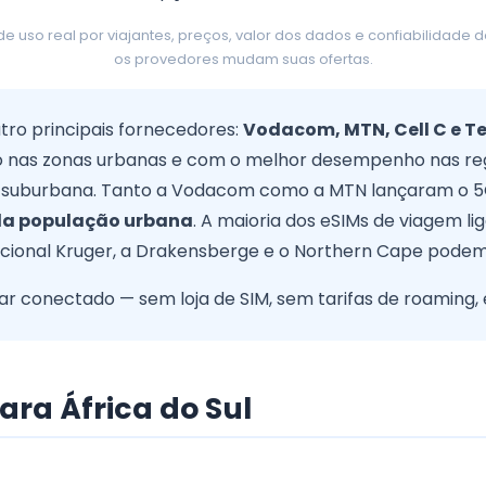
uso real por viajantes, preços, valor dos dados e confiabilidade 
os provedores mudam suas ofertas.
tro principais fornecedores:
Vodacom, MTN, Cell C e T
o nas zonas urbanas e com o melhor desempenho nas reg
 suburbana. Tanto a Vodacom como a MTN lançaram o 5
 da população urbana
. A maioria dos eSIMs de viagem l
acional Kruger, a Drakensberge e o Northern Cape podem 
ar conectado — sem loja de SIM, sem tarifas de roaming, 
ara África do Sul