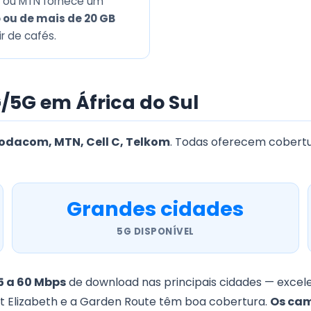
m ou MTN fornece um
 ou de mais de 20 GB
r de cafés.
/5G em África do Sul
odacom, MTN, Cell C, Telkom
. Todas oferecem cobertu
Grandes cidades
5G DISPONÍVEL
5 a 60 Mbps
de download nas principais cidades — exce
rt Elizabeth e a Garden Route têm boa cobertura.
Os cam