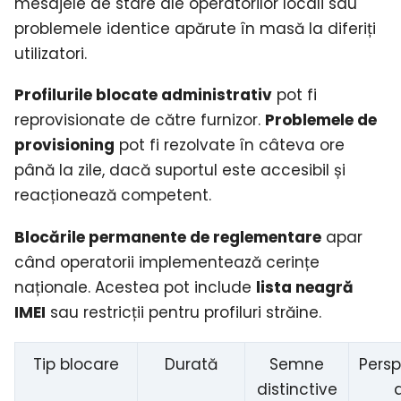
mesajele de stare ale operatorilor locali sau
problemele identice apărute în masă la diferiți
utilizatori.
Profilurile blocate administrativ
pot fi
reprovisionate de către furnizor.
Problemele de
provisioning
pot fi rezolvate în câteva ore
până la zile, dacă suportul este accesibil și
reacționează competent.
Blocările permanente de reglementare
apar
când operatorii implementează cerințe
naționale. Acestea pot include
lista neagră
IMEI
sau restricții pentru profiluri străine.
Tip blocare
Durată
Semne
Persp
distinctive