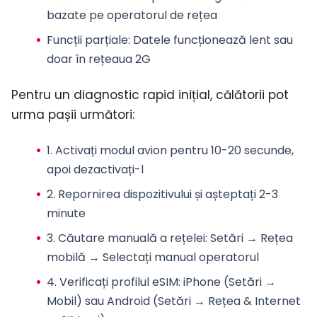
bazate pe operatorul de rețea
Funcții parțiale
: Datele funcționează lent sau
doar în rețeaua 2G
Pentru un diagnostic rapid inițial, călătorii pot
urma pașii următori:
1. Activați
modul avion
pentru 10-20 secunde,
apoi dezactivați-l
2.
Repornirea dispozitivului
și așteptați 2-3
minute
3.
Căutare manuală a rețelei
: Setări → Rețea
mobilă → Selectați manual operatorul
4.
Verificați profilul eSIM
: iPhone (Setări →
Mobil) sau Android (Setări → Rețea & Internet