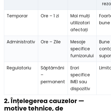
rezo
Temporar
Ore – 1 zi
Mai mulți
Foart
utilizatori
bune
afectați
Administrativ
Ore – Zile
Mesaje
Bune
specifice
cont
furnizorului
supor
Regulatoriu
Săptămâni
Erori
Limit
–
specifice
permanent
IMEI sau
dispozitiv
2. Înțelegerea cauzelor —
motive tehnice, de