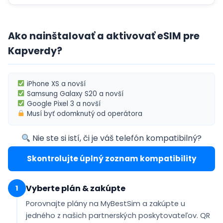
Ako nainštalovať a aktivovať eSIM pre
Kapverdy?
iPhone XS
a novší
Samsung Galaxy S20
a novší
Google Pixel 3
a novší
Musí byť
odomknutý od operátora
Nie ste si istí, či je váš telefón kompatibilný?
Skontrolujte úplný zoznam kompatibility
Vyberte plán & zakúpte
1
Porovnajte plány na MyBestSim a zakúpte u
jedného z našich partnerských poskytovateľov. QR