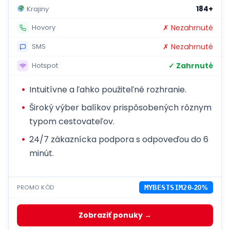
184+
Krajiny
✗ Nezahrnuté
Hovory
✗ Nezahrnuté
SMS
✓ Zahrnuté
Hotspot
Intuitívne a ľahko použiteľné rozhranie.
Široký výber balíkov prispôsobených rôznym
typom cestovateľov.
24/7 zákaznícka podpora s odpoveďou do 6
minút.
PROMO KÓD
MYBESTSIM20
-20%
Zobraziť ponuky →