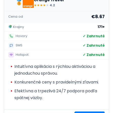
★
★
★
★
★
4.2
€8.67
Cena od
171+
Krajiny
✓ Zahrnuté
Hovory
✓ Zahrnuté
SMS
✓ Zahrnuté
Hotspot
Intuitívna aplikácia s rýchlou aktiváciou a
jednoduchou správou.
Konkurenčné ceny s pravidelnými zľavami.
Efektívna a trpezlivá 24/7 podpora podľa
spätnej väzby.