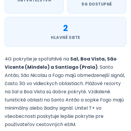
OBYVATEĽSTVA
5G DOSTUPNÉ
2
HLAVNÉ SIETE
4G pokrytie je spoľahlivé na
Sal, Boa Vista, São
Vicente (Mindelo) a Santiago (Praia)
. Santo
Antão, São Nicolau a Fogo majú obmedzenejší signál,
často 3G vo vidieckych oblastiach. Plážové rezorty
na Sal a Boa Vista sú dobre pokryté. Vzdialené
turistické oblasti na Santo Antão a sopke Fogo majú
minimálny alebo žiadny signál. Unitel T+ vo
všeobecnosti poskytuje lepšie pokrytie pre
používateľov cestovných eSIM.