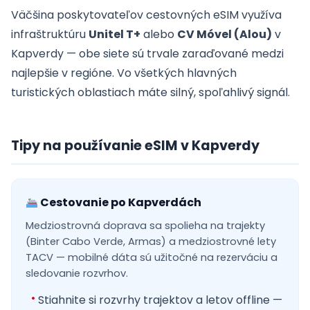
Väčšina poskytovateľov cestovných eSIM využíva
infraštruktúru
Unitel T+
alebo
CV Móvel (Alou)
v
Kapverdy — obe siete sú trvale zaraďované medzi
najlepšie v regióne. Vo všetkých hlavných
turistických oblastiach máte silný, spoľahlivý signál.
Tipy na používanie eSIM v Kapverdy
Cestovanie po Kapverdách
Medziostrovná doprava sa spolieha na trajekty
(Binter Cabo Verde, Armas) a medziostrovné lety
TACV — mobilné dáta sú užitočné na rezerváciu a
sledovanie rozvrhov.
Stiahnite si rozvrhy trajektov a letov offline —