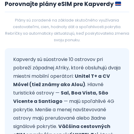
Porovnajte plány eSIM pre Kapverdy
Plány sú zoradené na základe skutočného využívania
cestovateľmi, cien, hodnoty dát a spoľahlivosti pokrytia.
Rebríčky sa automaticky aktualizujú, keď poskytovatelia zmenia
svoju ponuku.
Kapverdy sú súostrovie 10 ostrovov pri
pobreží západnej Afriky, ktoré obsluhujú dvaja
miestni mobilní operátori:
Unitel T+ a CV
Móvel (tiež známy ako Alou)
. Hlavné
turistické ostrovy —
Sal, Boa Vista, São
Vicente a Santiago
— majú spoľahlivé 4G
pokrytie. Menšie a menej navštevované
ostrovy majú prerušované alebo žiadne
signálové pokrytie.
Väčšina cestovných