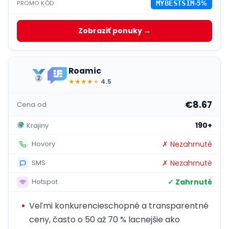
PROMO KÓD
MYBESTSIM
-5%
Zobraziť ponuky →
Roamic
★
★
★
★
★
4.5
€8.67
Cena od
190+
Krajiny
✗ Nezahrnuté
Hovory
✗ Nezahrnuté
SMS
✓ Zahrnuté
Hotspot
Veľmi konkurencieschopné a transparentné
ceny, často o 50 až 70 % lacnejšie ako