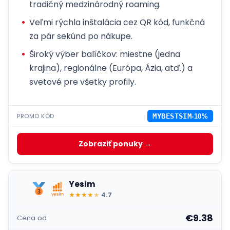
tradičný medzinárodný roaming.
Veľmi rýchla inštalácia cez QR kód, funkčná
za pár sekúnd po nákupe.
Široký výber balíčkov: miestne (jedna
krajina), regionálne (Európa, Ázia, atď.) a
svetové pre všetky profily.
PROMO KÓD
MYBESTSIM
-10%
Zobraziť ponuky →
Yesim
★
★
★
★
★
4.7
€9.38
Cena od