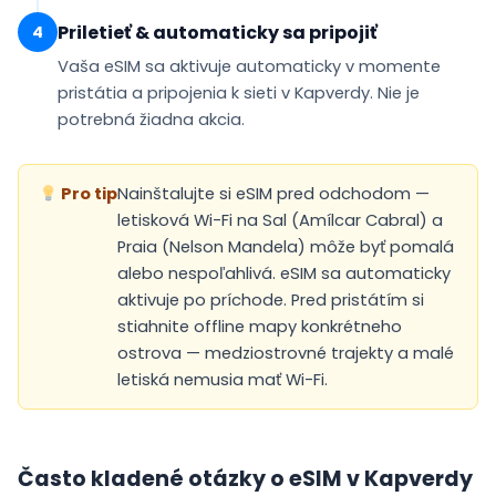
Priletieť & automaticky sa pripojiť
4
Vaša eSIM sa
aktivuje automaticky
v momente
pristátia a pripojenia k sieti v Kapverdy. Nie je
potrebná žiadna akcia.
Pro tip
Nainštalujte si eSIM pred odchodom —
letisková Wi-Fi na Sal (Amílcar Cabral) a
Praia (Nelson Mandela) môže byť pomalá
alebo nespoľahlivá. eSIM sa automaticky
aktivuje po príchode. Pred pristátím si
stiahnite offline mapy konkrétneho
ostrova — medziostrovné trajekty a malé
letiská nemusia mať Wi-Fi.
Často kladené otázky o eSIM v Kapverdy