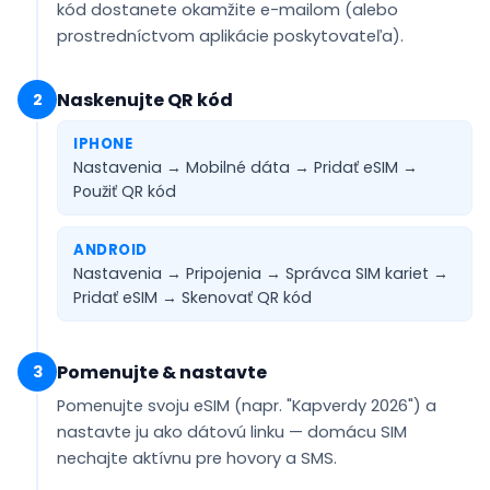
kód dostanete
okamžite e-mailom
(alebo
prostredníctvom aplikácie poskytovateľa).
Naskenujte QR kód
2
IPHONE
Nastavenia → Mobilné dáta → Pridať eSIM →
Použiť QR kód
ANDROID
Nastavenia → Pripojenia → Správca SIM kariet →
Pridať eSIM →
Skenovať QR kód
Pomenujte & nastavte
3
Pomenujte svoju eSIM (napr.
"Kapverdy 2026"
) a
nastavte ju ako
dátovú linku
— domácu SIM
nechajte aktívnu pre hovory a SMS.