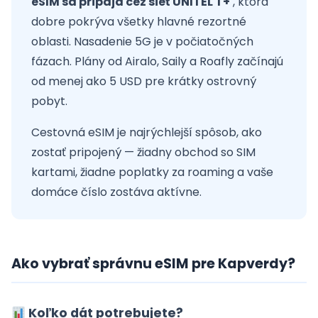
eSIM sa pripája cez sieť UNITEL T+'
, ktorá
dobre pokrýva všetky hlavné rezortné
oblasti. Nasadenie 5G je v počiatočných
fázach. Plány od Airalo, Saily a Roafly začínajú
od menej ako 5 USD pre krátky ostrovný
pobyt.
Cestovná eSIM je najrýchlejší spôsob, ako
zostať pripojený — žiadny obchod so SIM
kartami, žiadne poplatky za roaming a vaše
domáce číslo zostáva aktívne.
Ako vybrať správnu eSIM pre Kapverdy?
Koľko dát potrebujete?