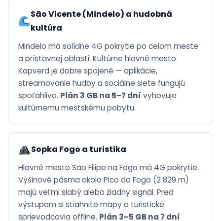
São Vicente (Mindelo) a hudobná
kultúra
Mindelo má solídne 4G pokrytie po celom meste
a prístavnej oblasti. Kultúrne hlavné mesto
Kapverd je dobre spojené — aplikácie,
streamovanie hudby a sociálne siete fungujú
spoľahlivo.
Plán 3 GB na 5–7 dní
vyhovuje
kultúrnemu mestskému pobytu.
Sopka Fogo a turistika
Hlavné mesto São Filipe na Fogo má 4G pokrytie.
Výšinové pásma okolo Pico do Fogo (2 829 m)
majú veľmi slabý alebo žiadny signál. Pred
výstupom si stiahnite mapy a turistické
sprievodcovia offline.
Plán 3–5 GB na 7 dní