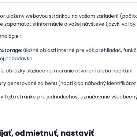
or uložený webovou stránkou na vašom zariadení (počítač,
 zapamätať si informácie o vašej návšteve (jazyk, voľby, i
nológie :
onStorage
: úložné oblasti interné pre váš prehliadač, funkč
ej požiadavke.
alé obrázky slúžiace na meranie otvorení alebo načítaní.
ory
generované za behu (napríklad náhodný identifikátor 
sú v tejto stránke pre jednoduchosť označované všeobec
ijať, odmietnuť, nastaviť