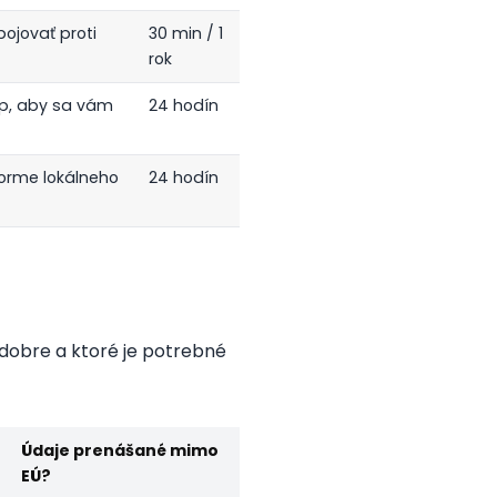
bojovať proti
30 min / 1
rok
up, aby sa vám
24 hodín
orme lokálneho
24 hodín
 dobre a ktoré je potrebné
Údaje prenášané mimo
EÚ?