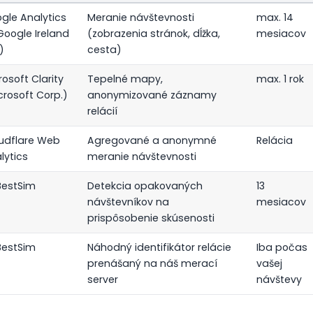
gle Analytics
Meranie návštevnosti
max. 14
Google Ireland
(zobrazenia stránok, dĺžka,
mesiacov
)
cesta)
rosoft Clarity
Tepelné mapy,
max. 1 rok
crosoft Corp.)
anonymizované záznamy
relácií
udflare Web
Agregované a anonymné
Relácia
lytics
meranie návštevnosti
estSim
Detekcia opakovaných
13
návštevníkov na
mesiacov
prispôsobenie skúsenosti
estSim
Náhodný identifikátor relácie
Iba počas
prenášaný na náš merací
vašej
server
návštevy