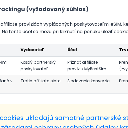
e trackingu (vyžadovaný súhlas)
 affiliate províziách vyplácaných poskytovateľmi eSIM, k
Na tento účel sa môžu pri kliknutí na ponuku uložiť cookie
Vydavateľ
Účel
Trv
eľmi
Každý partnerský
Priznať affiliate
Pre
poskytovateľ
províziu MyBestSim
(zvy
ášané v
Tretie affiliate siete
Sledovanie konverzie
Pre
e cookies ukladajú samotné partnerské 
 sa zásadami ochrany osobných údajov k