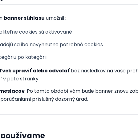
ám
banner súhlasu
umožnil :
voliteľné cookies sú aktivované
kladajú sa iba nevyhnutne potrebné cookies
tegóriu po kategórii
vek upraviť alebo odvolať
bez následkov na vaše prehl
“
v päte stránky.
 mesiacov
. Po tomto období vám bude banner znovu zob
dporúčaniami príslušný dozorný úrad.
é používame