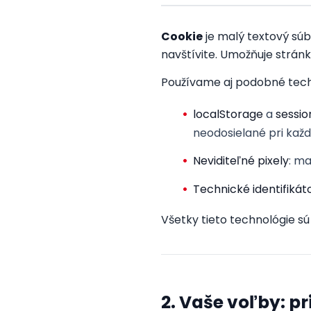
Cookie
je malý textový súb
navštívite. Umožňuje stránke
Používame aj podobné tech
localStorage
a
sessi
neodosielané pri každ
Neviditeľné pixely
: m
Technické identifikát
Všetky tieto technológie 
2. Vaše voľby: pr