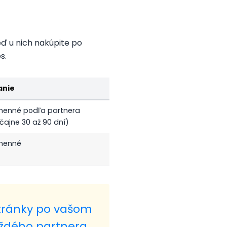
eď u nich nakúpite po
s.
anie
menné podľa partnera
čajne 30 až 90 dní)
menné
stránky po vašom
aždého partnera.