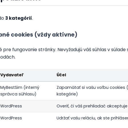
 do
3 kategórií
.
bné cookies (vždy aktívne)
é pre fungovanie stránky. Nevyžadujú váš súhlas v súlad
bodách.
Vydavateľ
Účel
MyBestSim (interný
Zapamätať si vašu voľbu cookies 
správca súhlasu)
kategórie)
WordPress
Overiť, či váš prehliadač akceptuje
WordPress
Udržať vašu reláciu, ak ste prihlás