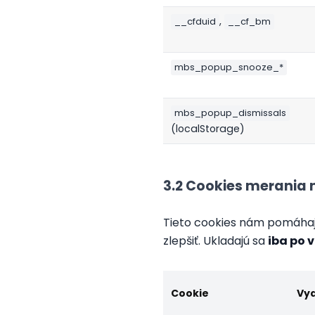
,
__cfduid
__cf_bm
mbs_popup_snooze_*
mbs_popup_dismissals
(localStorage)
3.2 Cookies merania
Tieto cookies nám pomáhajú
zlepšiť. Ukladajú sa
iba po
Cookie
Vy