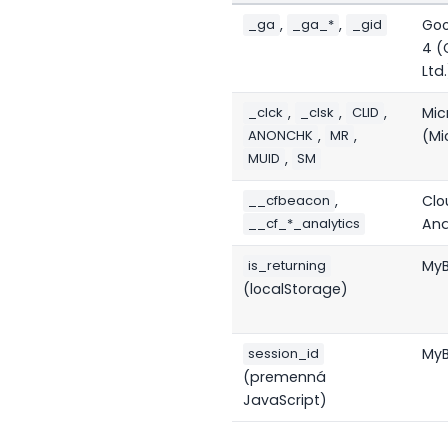
,
,
Goo
_ga
_ga_*
_gid
4 (
Ltd.
,
,
,
Mic
_clck
_clsk
CLID
,
,
(Mi
ANONCHK
MR
,
MUID
SM
,
Clo
__cfbeacon
Ana
__cf_*_analytics
MyB
is_returning
(localStorage)
MyB
session_id
(premenná
JavaScript)