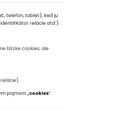
 telefón, tablet), keď ju
dentifikátor relácie atď.).
ne blízke cookies, ale
relácie).
ným pojmom „
cookies
“.