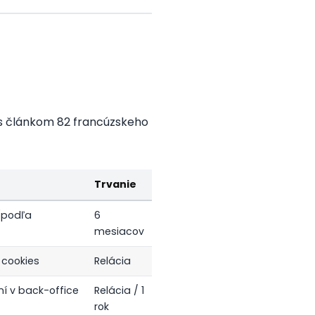
e s článkom 82 francúzskeho
Trvanie
(podľa
6
mesiacov
 cookies
Relácia
ení v back-office
Relácia / 1
rok