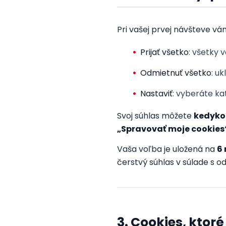
Pri vašej prvej návšteve v
Prijať všetko
: všetky 
Odmietnuť všetko
: u
Nastaviť
: vyberáte ka
Svoj súhlas môžete
kedykoľ
„Spravovať moje cookies
Vaša voľba je uložená na
6
čerstvý súhlas v súlade s o
3. Cookies, ktor