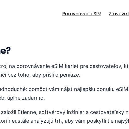
Porovnávač eSIM
Zľavové 
e?
roj na porovnávanie eSIM kariet pre cestovateľov, kt
čí bez toho, aby prišli o peniaze.
jednoduché: pomôcť vám nájsť najlepšiu ponuku eSIM 
ieb, úplne zadarmo.
založil Etienne, softvérový inžinier a cestovateľský 
orí neustále analyzujú trh, aby vám poskytli tie najvý