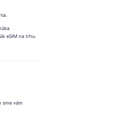
nia.
núka
úk eSIM na trhu.
by sme vám