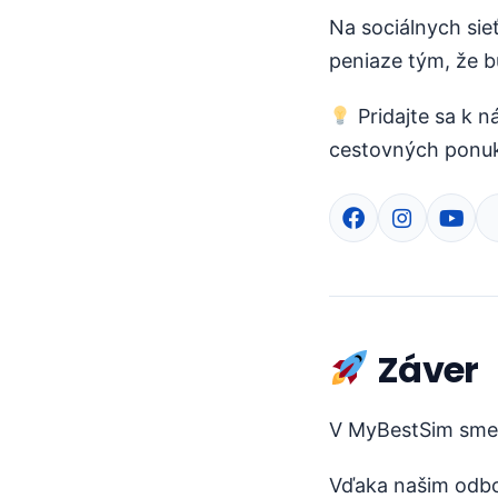
Na sociálnych sie
peniaze tým, že b
Pridajte sa k n
cestovných ponu
Záver
V MyBestSim sme 
Vďaka našim odbo