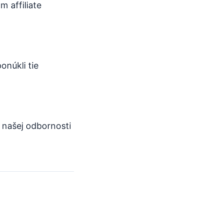
 affiliate
onúkli tie
 našej odbornosti