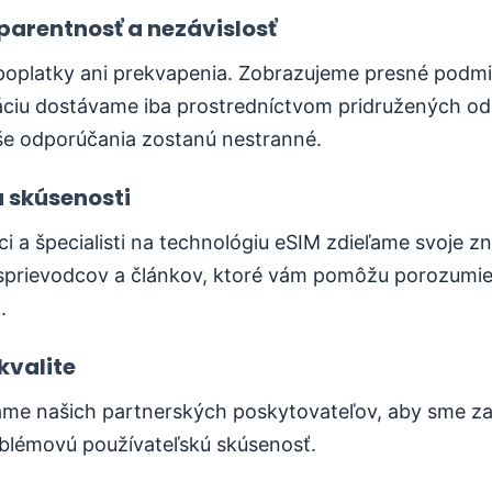
parentnosť a nezávislosť
poplatky ani prekvapenia. Zobrazujeme presné podm
ciu dostávame iba prostredníctvom pridružených od
še odporúčania zostanú nestranné.
 skúsenosti
i a špecialisti na technológiu eSIM zdieľame svoje zn
sprievodcov a článkov, ktoré vám pomôžu porozumieť
.
kvalite
áme našich partnerských poskytovateľov, aby sme zar
oblémovú používateľskú skúsenosť.