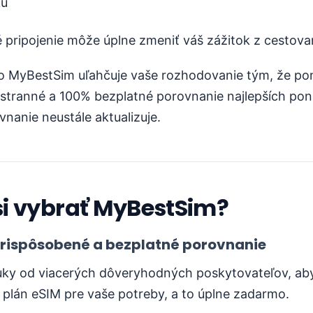
ku
 pripojenie môže úplne zmeniť váš zážitok z cestova
čo MyBestSim uľahčuje vaše rozhodovanie tým, že po
stranné a 100% bezplatné porovnanie najlepších pon
vnanie neustále aktualizuje.
si vybrať MyBestSim?
 prispôsobené a bezplatné porovnanie
ky od viacerých dôveryhodných poskytovateľov, a
ší plán eSIM pre vaše potreby, a to úplne zadarmo.