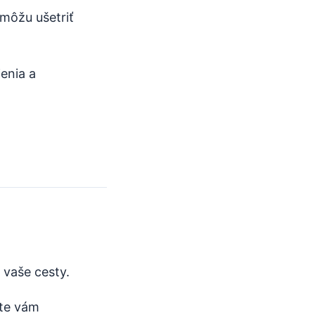
omôžu ušetriť
enia a
vaše cesty.
ite vám