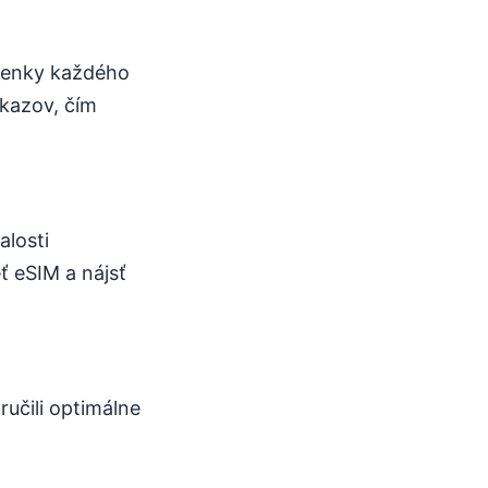
ienky každého
kazov, čím
alosti
 eSIM a nájsť
učili optimálne