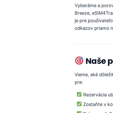
Vyberáme a porovn
Breeze, eSIM4Trav
je pre používateľ
odkazov priamo na
Naše p
Vieme, aké dôležit
pre:
Rezervácia ub
Zostaňte v ko