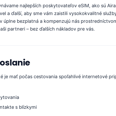
ávame najlepších poskytovateľov eSIM, ako sú Airal
el a ďalší, aby sme vám zaistili vysokokvalitné služb
ov úplne bezplatná a kompenzujú nás prostredníctvo
ši partneri – bez ďalších nákladov pre vás.
oslanie
é je mať počas cestovania spoľahlivé internetové pripo
ytovania
ntakte s blízkymi