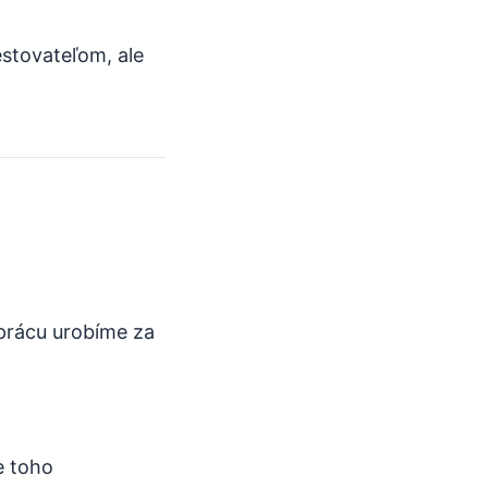
stovateľom, ale
 prácu urobíme za
e toho