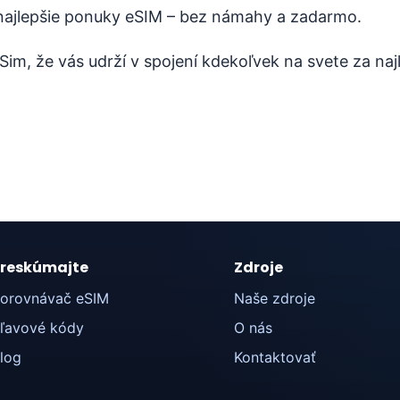
ajlepšie ponuky eSIM – bez námahy a zadarmo.
im, že vás udrží v spojení kdekoľvek na svete za naj
reskúmajte
Zdroje
orovnávač eSIM
Naše zdroje
ľavové kódy
O nás
log
Kontaktovať