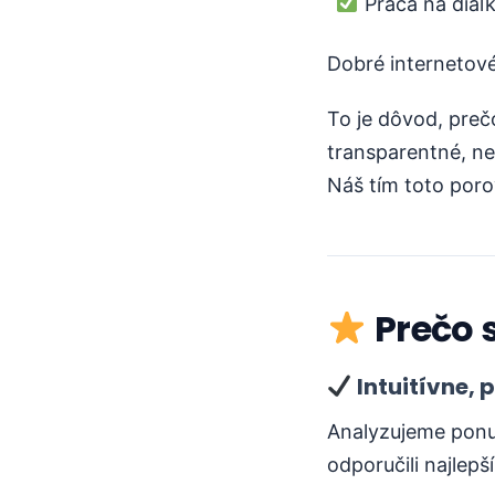
Práca na diaľ
Dobré internetové
To je dôvod, pre
transparentné, ne
Náš tím toto poro
Prečo 
Intuitívne,
Analyzujeme ponu
odporučili najlep