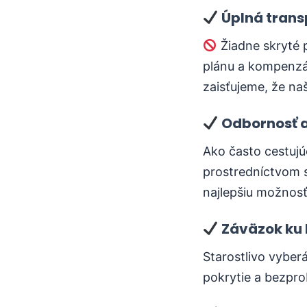
Úplná trans
Žiadne skryté 
plánu a kompenzá
zaisťujeme, že na
Odbornosť a
Ako často cestujúc
prostredníctvom 
najlepšiu možnosť
Záväzok ku 
Starostlivo vyber
pokrytie a bezpr