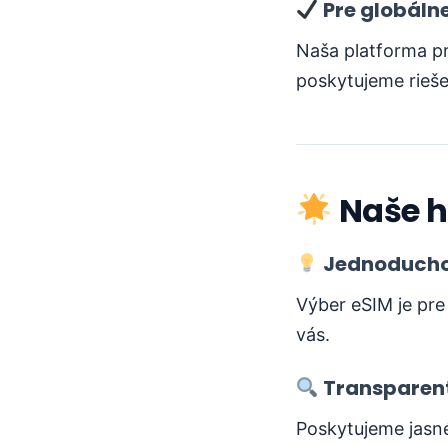
Pre globáln
Naša platforma pr
poskytujeme rieše
Naše h
Jednoducho
Výber eSIM je pre
vás.
Transparen
Poskytujeme jasné