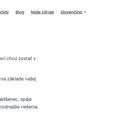
kódy
Blog
Naše zdroje
Slovenčina
orí chcú zostať v
na základe vašej
nadšenec, spája
hodnejšie riešenia.