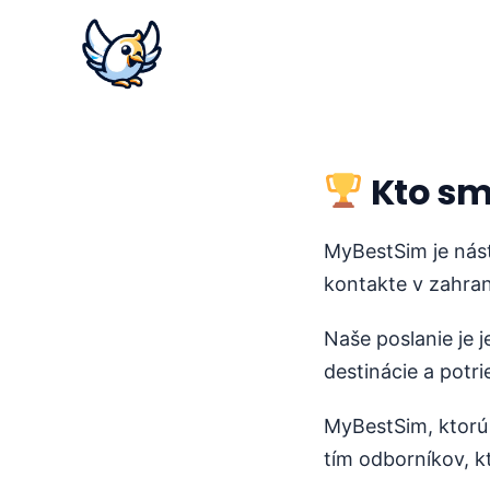
Kto sm
MyBestSim je nást
kontakte v zahrani
Naše poslanie je 
destinácie a potr
MyBestSim, ktorú 
tím odborníkov, kt