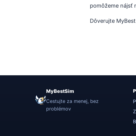
pomôžeme nájsť n
Dôverujte MyBestS
P
MyBestSim
Cestujte za menej, bez
P
problémov
Z
B