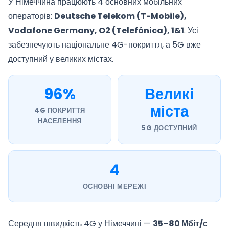
У Німеччина працюють 4 основних мобільних
операторів:
Deutsche Telekom (T-Mobile),
Vodafone Germany, O2 (Telefónica), 1&1
. Усі
забезпечують національне 4G-покриття, а 5G вже
доступний у великих містах.
96%
Великі
міста
4G ПОКРИТТЯ
НАСЕЛЕННЯ
5G ДОСТУПНИЙ
4
ОСНОВНІ МЕРЕЖІ
Середня швидкість 4G у Німеччині —
35–80 Мбіт/с