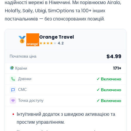
надійності мережі в Німеччині. Ми порівнюємо Airalo,
Holafly, Saily, Ubigi, SimOptions та 100+ інших
постачальників — без спонсорованих позицій.
Orange Travel
★
★
★
★
★
4.2
$4.99
Початкова ціна
171+
Країни
✓ Включено
Дзвінки
✓ Включено
СМС
✓ Включено
Точка доступу
Інтуїтивний додаток з швидкою активацією та
простим управлінням.