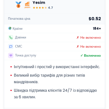
Yesim
★
★
★
★
★
4.7
$0.52
Початкова ціна
184+
Країни
✗ Не включено
Дзвінки
✗ Не включено
СМС
✓ Включено
Точка доступу
Інтуїтивний і простий у використанні інтерфейс.
Великий вибір тарифів для різних типів
мандрівників.
Швидка підтримка клієнтів 24/7 із відповіддю
за 6 хвилин.