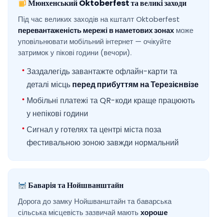
Мюнхенський Oktoberfest та великі заходи
Під час великих заходів на кшталт Oktoberfest
перевантаженість мережі в наметових зонах
може
уповільнювати мобільний інтернет — очікуйте
затримок у пікові години (вечори).
Заздалегідь завантажте офлайн-карти та
деталі місць
перед прибуттям на Терезієнвізе
Мобільні платежі та QR-коди краще працюють
у непікові години
Сигнал у готелях та центрі міста поза
фестивальною зоною завжди нормальний
Баварія та Нойшванштайн
Дорога до замку Нойшванштайн та баварська
сільська місцевість зазвичай мають
хороше