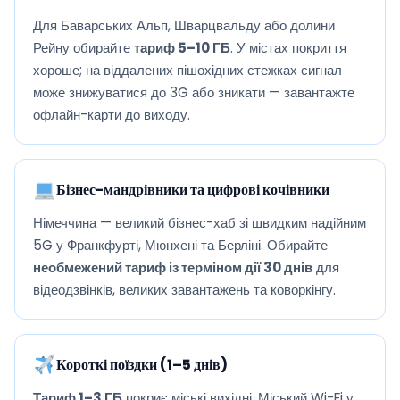
Для Баварських Альп, Шварцвальду або долини
Рейну обирайте
тариф 5–10 ГБ
. У містах покриття
хороше; на віддалених пішохідних стежках сигнал
може знижуватися до 3G або зникати — завантажте
офлайн-карти до виходу.
Бізнес-мандрівники та цифрові кочівники
Німеччина — великий бізнес-хаб зі швидким надійним
5G у Франкфурті, Мюнхені та Берліні. Обирайте
необмежений тариф із терміном дії 30 днів
для
відеодзвінків, великих завантажень та коворкінгу.
Короткі поїздки (1–5 днів)
Тариф 1–3 ГБ
покриє міські вихідні. Міський Wi-Fi у