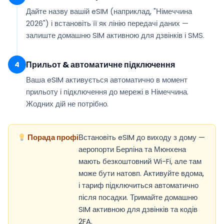
Дайте назву вашій eSIM (наприклад,
"Німеччина
2026"
) і встановіть її як
лінію передачі даних
—
залиште домашню SIM активною для дзвінків і SMS.
Прильот & автоматичне підключення
4
Ваша eSIM
активується автоматично
в момент
прильоту і підключення до мережі в Німеччина.
Жодних дій не потрібно.
Порада профі
Встановіть eSIM до виходу з дому —
аеропорти Берліна та Мюнхена
мають безкоштовний Wi-Fi, але там
може бути натовп. Активуйте вдома,
і тариф підключиться автоматично
після посадки. Тримайте домашню
SIM активною для дзвінків та кодів
2FA.