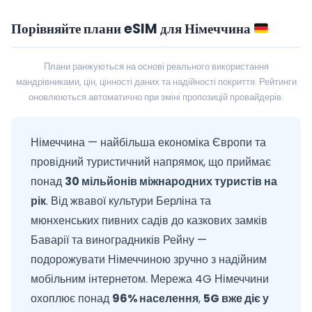
Порівняйте плани eSIM для Німеччина
Плани ранжуються на основі реального використання
мандрівниками, цін, цінності даних та надійності покриття. Рейтинги
оновлюються автоматично при зміні пропозицій провайдерів.
Німеччина — найбільша економіка Європи та
провідний туристичний напрямок, що приймає
понад
30 мільйонів міжнародних туристів на
рік
. Від жвавої культури Берліна та
мюнхенських пивних садів до казкових замків
Баварії та виноградників Рейну —
подорожувати Німеччиною зручно з надійним
мобільним інтернетом. Мережа 4G Німеччини
охоплює понад
96% населення
,
5G вже діє у