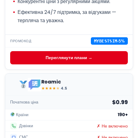
Конкурентні ціни з регулярними акціями.
Ефективна 24/7 підтримка, за відгуками —
терпляча та уважна.
ПРОМОКОД
MYBESTSIM
-5%
Переглянути плани →
Roamic
★
★
★
★
★
4.5
$0.99
Початкова ціна
190+
Країни
✗ Не включено
Дзвінки
✗ Не включено
СМС