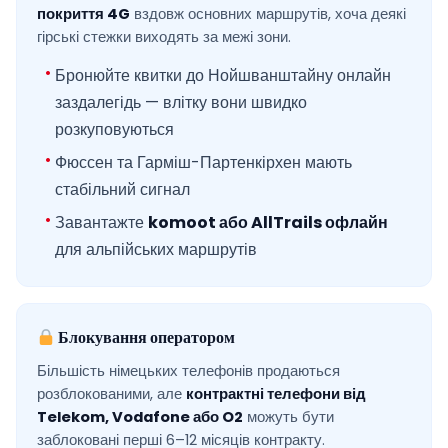
покриття 4G
вздовж основних маршрутів, хоча деякі
гірські стежки виходять за межі зони.
Бронюйте квитки до Нойшванштайну онлайн
заздалегідь — влітку вони швидко
розкуповуються
Фюссен та Гарміш-Партенкірхен мають
стабільний сигнал
Завантажте
komoot або AllTrails офлайн
для альпійських маршрутів
Блокування оператором
Більшість німецьких телефонів продаються
розблокованими, але
контрактні телефони від
Telekom, Vodafone або O2
можуть бути
заблоковані перші 6–12 місяців контракту.