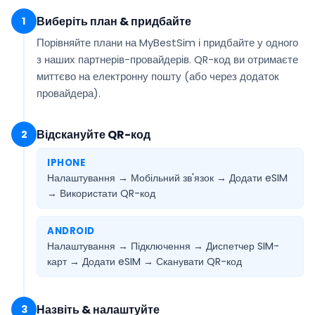
Виберіть план & придбайте
1
Порівняйте плани на MyBestSim і придбайте у одного
з наших партнерів-провайдерів. QR-код ви отримаєте
миттєво на електронну пошту
(або через додаток
провайдера).
Відскануйте QR-код
2
IPHONE
Налаштування → Мобільний зв'язок → Додати eSIM
→
Використати QR-код
ANDROID
Налаштування → Підключення → Диспетчер SIM-
карт → Додати eSIM →
Сканувати QR-код
Назвіть & налаштуйте
3