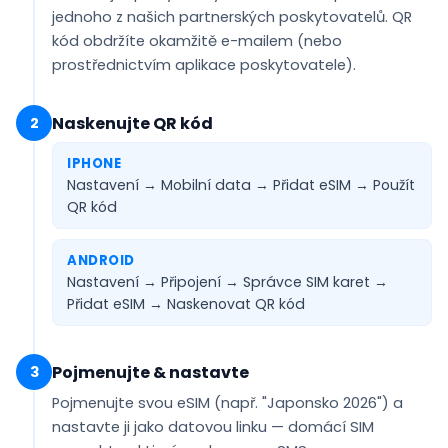
jednoho z našich partnerských poskytovatelů. QR
kód obdržíte
okamžitě e-mailem
(nebo
prostřednictvím aplikace poskytovatele).
Naskenujte QR kód
2
IPHONE
Nastavení → Mobilní data → Přidat eSIM →
Použít
QR kód
ANDROID
Nastavení → Připojení → Správce SIM karet →
Přidat eSIM →
Naskenovat QR kód
Pojmenujte & nastavte
3
Pojmenujte svou eSIM (např.
"Japonsko 2026"
) a
nastavte ji jako
datovou linku
— domácí SIM