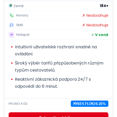
184+
Země
✗ Neobsahuje
Hovory
✗ Neobsahuje
SMS
✓ V ceně
Hotspot
Intuitivní uživatelské rozhraní snadné na
ovládání.
Široký výběr tarifů přizpůsobených různým
typům cestovatelů.
Reaktivní zákaznická podpora 24/7 s
odpovědí do 6 minut.
PROMO KÓD
MYBESTSIM20
-20%