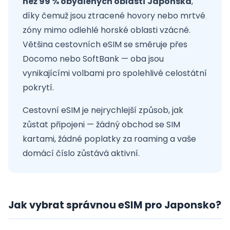
než 99 % obydlených oblastí Japonska
,
díky čemuž jsou ztracené hovory nebo mrtvé
zóny mimo odlehlé horské oblasti vzácné.
Většina cestovních eSIM se směruje přes
Docomo nebo SoftBank — oba jsou
vynikajícími volbami pro spolehlivé celostátní
pokrytí.
Cestovní eSIM je nejrychlejší způsob, jak
zůstat připojeni — žádný obchod se SIM
kartami, žádné poplatky za roaming a vaše
domácí číslo zůstává aktivní.
Jak vybrat správnou eSIM pro Japonsko?