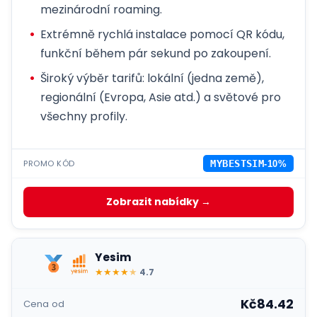
mezinárodní roaming.
Extrémně rychlá instalace pomocí QR kódu,
funkční během pár sekund po zakoupení.
Široký výběr tarifů: lokální (jedna země),
regionální (Evropa, Asie atd.) a světové pro
všechny profily.
PROMO KÓD
MYBESTSIM
-10%
Zobrazit nabídky →
Yesim
★
★
★
★
★
4.7
Kč84.42
Cena od