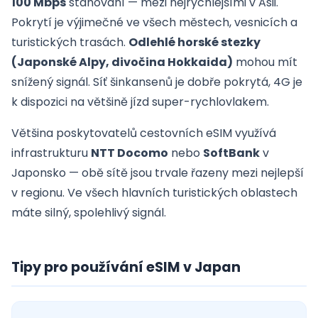
100 Mbps
stahování — mezi nejrychlejšími v Asii.
Pokrytí je výjimečné ve všech městech, vesnicích a
turistických trasách.
Odlehlé horské stezky
(Japonské Alpy, divočina Hokkaida)
mohou mít
snížený signál. Síť šinkansenů je dobře pokrytá, 4G je
k dispozici na většině jízd super-rychlovlakem.
Většina poskytovatelů cestovních eSIM využívá
infrastrukturu
NTT Docomo
nebo
SoftBank
v
Japonsko — obě sítě jsou trvale řazeny mezi nejlepší
v regionu. Ve všech hlavních turistických oblastech
máte silný, spolehlivý signál.
Tipy pro používání eSIM v Japan