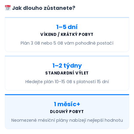
Jak dlouho zůstanete?
1–5 dní
VÍKEND / KRÁTKÝ POBYT
Plán
3 GB nebo 5 GB
vám pohodlně postačí
1–2 týdny
STANDARDNÍ VÝLET
Hledejte plán
10–15 GB
s platností 15 dní
1 měsíc+
DLOUHÝ POBYT
Neomezené měsíční
plány nabízejí nejlepší hodnotu