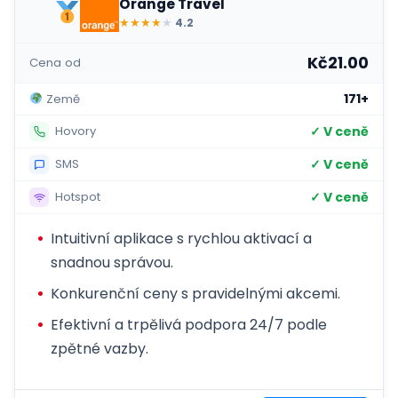
Orange Travel
★
★
★
★
★
4.2
Kč21.00
Cena od
171+
Země
✓ V ceně
Hovory
✓ V ceně
SMS
✓ V ceně
Hotspot
Intuitivní aplikace s rychlou aktivací a
snadnou správou.
Konkurenční ceny s pravidelnými akcemi.
Efektivní a trpělivá podpora 24/7 podle
zpětné vazby.