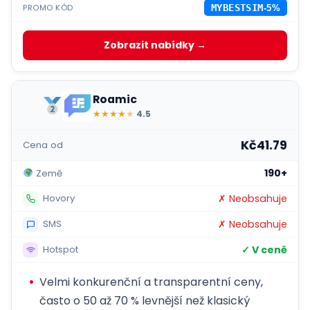
PROMO KÓD
MYBESTSIM
-5%
Zobrazit nabídky →
Roamic
★
★
★
★
★
4.5
Kč41.79
Cena od
190+
Země
✗ Neobsahuje
Hovory
✗ Neobsahuje
SMS
✓ V ceně
Hotspot
Velmi konkurenční a transparentní ceny,
často o 50 až 70 % levnější než klasický