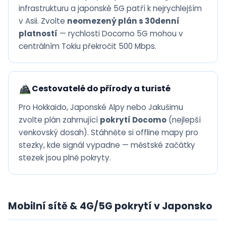
infrastrukturu a japonské 5G patří k nejrychlejším
v Asii. Zvolte
neomezený plán s 30denní
platností
— rychlosti Docomo 5G mohou v
centrálním Tokiu překročit 500 Mbps.
Cestovatelé do přírody a turisté
Pro Hokkaido, Japonské Alpy nebo Jakušimu
zvolte plán zahrnující
pokrytí Docomo
(nejlepší
venkovský dosah). Stáhněte si offline mapy pro
stezky, kde signál vypadne — městské začátky
stezek jsou plně pokryty.
Mobilní sítě & 4G/5G pokrytí v Japonsko