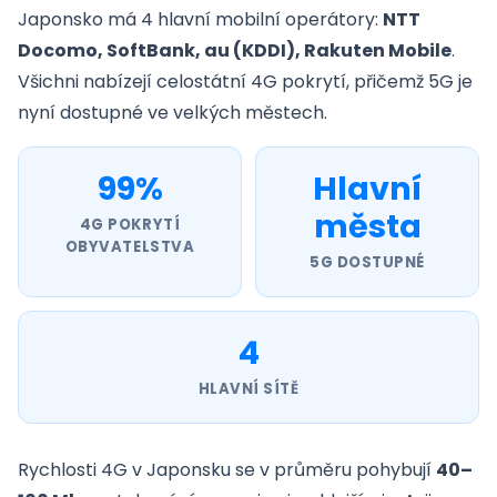
Japonsko má 4 hlavní mobilní operátory:
NTT
Docomo, SoftBank, au (KDDI), Rakuten Mobile
.
Všichni nabízejí celostátní 4G pokrytí, přičemž 5G je
nyní dostupné ve velkých městech.
99%
Hlavní
města
4G POKRYTÍ
OBYVATELSTVA
5G DOSTUPNÉ
4
HLAVNÍ SÍTĚ
Rychlosti 4G v Japonsku se v průměru pohybují
40–