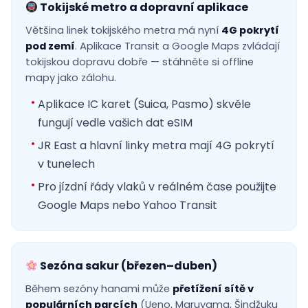
Tokijské metro a dopravní aplikace
Většina linek tokijského metra má nyní
4G pokrytí
pod zemí
. Aplikace Transit a Google Maps zvládají
tokijskou dopravu dobře — stáhněte si offline
mapy jako zálohu.
Aplikace IC karet (Suica, Pasmo) skvěle
fungují vedle vašich dat eSIM
JR East a hlavní linky metra mají 4G pokrytí
v tunelech
Pro jízdní řády vlaků v reálném čase použijte
Google Maps nebo Yahoo Transit
Sezóna sakur (březen–duben)
Během sezóny hanami může
přetížení sítě v
populárních parcích
(Ueno, Maruyama, Šindžuku