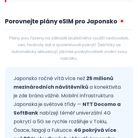
Porovnejte plány eSIM pro Japonsko
Plány jsou řazeny na základě skutečného využití cestovateli,
cen, hodnoty dat a spolehlivosti pokrytí. Žebříčky se
automaticky aktualizují, jakmile poskytovatelé změní svou
nabídku.
Japonsko ročně vítá více než
25 milionů
mezinárodních návštěvníků
a konektivita
je zde brána vážně. Mobilní infrastruktura
Japonska je světové třídy —
NTT Docomo a
SoftBank
nabízejí téměř univerzální 4G
pokrytí a 5G se rychle rozšiřuje v Tokiu,
Ósace, Nagoji a Fukuoce.
4G pokrývá více