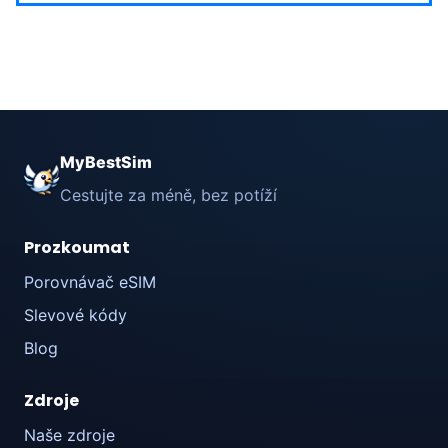
MyBestSim
Cestujte za méně, bez potíží
Prozkoumat
Porovnávač eSIM
Slevové kódy
Blog
Zdroje
Naše zdroje