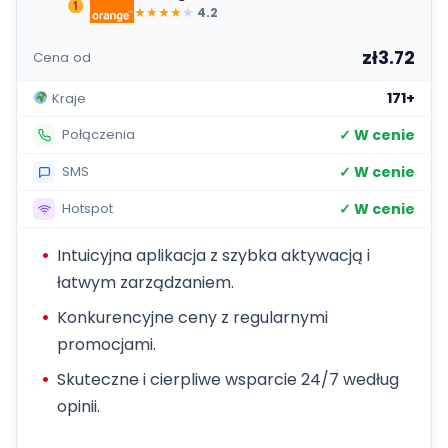
★
★
★
★
★
4.2
zł3.72
Cena od
171+
Kraje
✓ W cenie
Połączenia
✓ W cenie
SMS
✓ W cenie
Hotspot
Intuicyjna aplikacja z szybka aktywacją i
łatwym zarządzaniem.
Konkurencyjne ceny z regularnymi
promocjami.
Skuteczne i cierpliwe wsparcie 24/7 według
opinii.