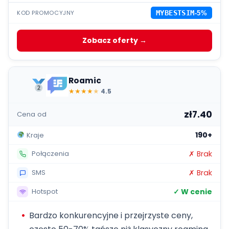
KOD PROMOCYJNY
MYBESTSIM
-5%
Zobacz oferty →
Roamic
★
★
★
★
★
4.5
zł7.40
Cena od
190+
Kraje
✗ Brak
Połączenia
✗ Brak
SMS
✓ W cenie
Hotspot
Bardzo konkurencyjne i przejrzyste ceny,