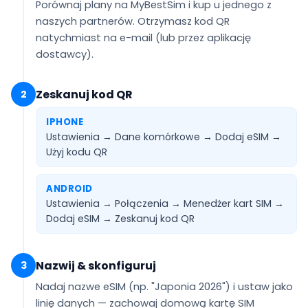
Porównaj plany na MyBestSim i kup u jednego z
naszych partnerów. Otrzymasz kod QR
natychmiast na e-mail
(lub przez aplikację
dostawcy).
Zeskanuj kod QR
2
IPHONE
Ustawienia → Dane komórkowe → Dodaj eSIM →
Użyj kodu QR
ANDROID
Ustawienia → Połączenia → Menedżer kart SIM →
Dodaj eSIM →
Zeskanuj kod QR
Nazwij & skonfiguruj
3
Nadaj nazwe eSIM (np.
"Japonia 2026"
) i ustaw jako
linię danych
— zachowaj domową kartę SIM