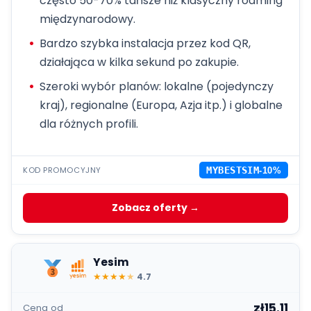
często 50-70% tańsze niż klasyczny roaming
międzynarodowy.
Bardzo szybka instalacja przez kod QR,
działająca w kilka sekund po zakupie.
Szeroki wybór planów: lokalne (pojedynczy
kraj), regionalne (Europa, Azja itp.) i globalne
dla różnych profili.
KOD PROMOCYJNY
MYBESTSIM
-10%
Zobacz oferty →
Yesim
★
★
★
★
★
4.7
zł15.11
Cena od