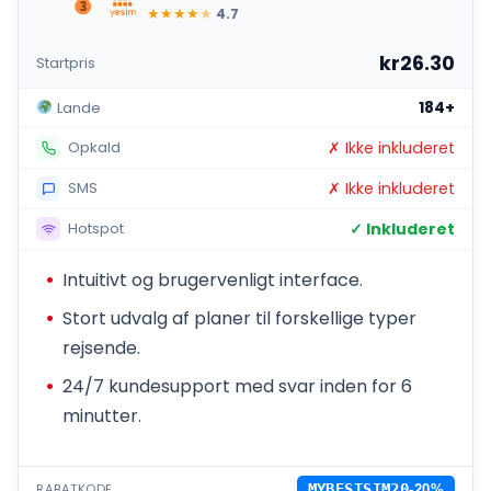
★
★
★
★
★
4.7
kr26.30
Startpris
184+
Lande
✗ Ikke inkluderet
Opkald
✗ Ikke inkluderet
SMS
✓ Inkluderet
Hotspot
Intuitivt og brugervenligt interface.
Stort udvalg af planer til forskellige typer
rejsende.
24/7 kundesupport med svar inden for 6
minutter.
RABATKODE
MYBESTSIM20
-20%