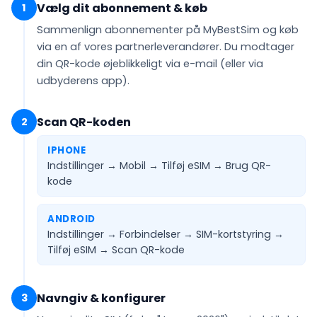
Vælg dit abonnement & køb
1
Sammenlign abonnementer på MyBestSim og køb
via en af vores partnerleverandører. Du modtager
din QR-kode
øjeblikkeligt via e-mail
(eller via
udbyderens app).
Scan QR-koden
2
IPHONE
Indstillinger → Mobil → Tilføj eSIM →
Brug QR-
kode
ANDROID
Indstillinger → Forbindelser → SIM-kortstyring →
Tilføj eSIM →
Scan QR-kode
Navngiv & konfigurer
3