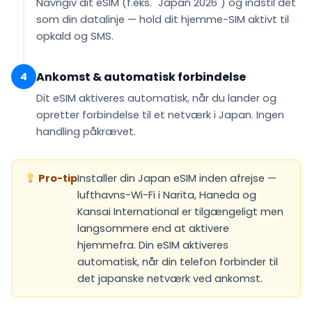
Navngiv dit eSIM (f.eks.
"Japan 2026"
) og indstil det
som din
datalinje
— hold dit hjemme-SIM aktivt til
opkald og SMS.
Ankomst & automatisk forbindelse
4
Dit eSIM
aktiveres automatisk
, når du lander og
opretter forbindelse til et netværk i Japan. Ingen
handling påkrævet.
Pro-tip
Installer din Japan eSIM inden afrejse —
lufthavns-Wi-Fi i Narita, Haneda og
Kansai International er tilgængeligt men
langsommere end at aktivere
hjemmefra. Din eSIM aktiveres
automatisk, når din telefon forbinder til
det japanske netværk ved ankomst.