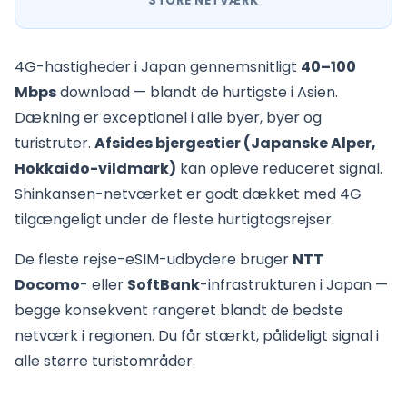
STORE NETVÆRK
4G-hastigheder i Japan gennemsnitligt
40–100
Mbps
download — blandt de hurtigste i Asien.
Dækning er exceptionel i alle byer, byer og
turistruter.
Afsides bjergestier (Japanske Alper,
Hokkaido-vildmark)
kan opleve reduceret signal.
Shinkansen-netværket er godt dækket med 4G
tilgængeligt under de fleste hurtigtogsrejser.
De fleste rejse-eSIM-udbydere bruger
NTT
Docomo
- eller
SoftBank
-infrastrukturen i Japan —
begge konsekvent rangeret blandt de bedste
netværk i regionen. Du får stærkt, pålideligt signal i
alle større turistområder.