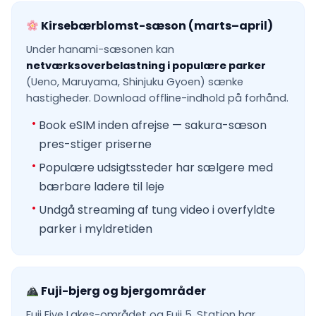
Kirsebærblomst-sæson (marts–april)
Under hanami-sæsonen kan
netværksoverbelastning i populære parker
(Ueno, Maruyama, Shinjuku Gyoen) sænke
hastigheder. Download offline-indhold på forhånd.
Book eSIM inden afrejse — sakura-sæson
pres-stiger priserne
Populære udsigtssteder har sælgere med
bærbare ladere til leje
Undgå streaming af tung video i overfyldte
parker i myldretiden
Fuji-bjerg og bjergområder
Fuji Five Lakes-området og Fuji 5. Station har