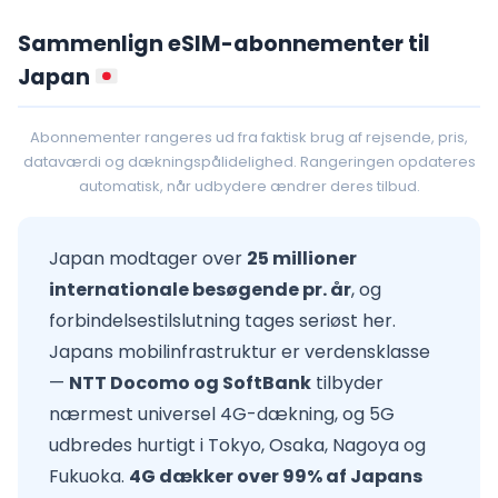
Sammenlign eSIM-abonnementer til
Japan
Abonnementer rangeres ud fra faktisk brug af rejsende, pris,
dataværdi og dækningspålidelighed. Rangeringen opdateres
automatisk, når udbydere ændrer deres tilbud.
Japan modtager over
25 millioner
internationale besøgende pr. år
, og
forbindelsestilslutning tages seriøst her.
Japans mobilinfrastruktur er verdensklasse
—
NTT Docomo og SoftBank
tilbyder
nærmest universel 4G-dækning, og 5G
udbredes hurtigt i Tokyo, Osaka, Nagoya og
Fukuoka.
4G dækker over 99% af Japans