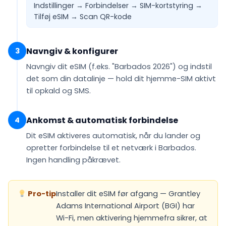
Indstillinger → Forbindelser → SIM-kortstyring →
Tilføj eSIM →
Scan QR-kode
Navngiv & konfigurer
3
Navngiv dit eSIM (f.eks.
"Barbados 2026"
) og indstil
det som din
datalinje
— hold dit hjemme-SIM aktivt
til opkald og SMS.
Ankomst & automatisk forbindelse
4
Dit eSIM
aktiveres automatisk
, når du lander og
opretter forbindelse til et netværk i Barbados.
Ingen handling påkrævet.
Pro-tip
Installer dit eSIM før afgang — Grantley
Adams International Airport (BGI) har
Wi-Fi, men aktivering hjemmefra sikrer, at