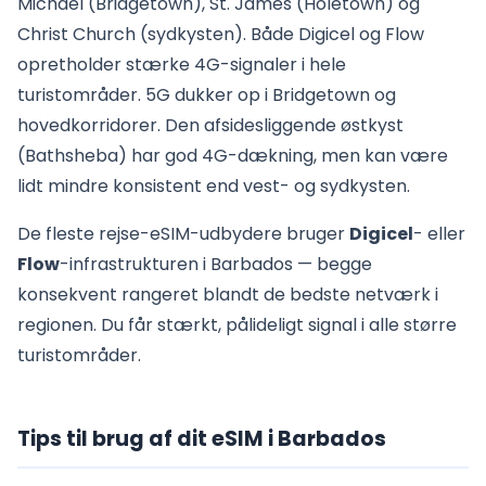
Michael (Bridgetown), St. James (Holetown) og
Christ Church (sydkysten). Både Digicel og Flow
opretholder stærke 4G-signaler i hele
turistområder. 5G dukker op i Bridgetown og
hovedkorridorer. Den afsidesliggende østkyst
(Bathsheba) har god 4G-dækning, men kan være
lidt mindre konsistent end vest- og sydkysten.
De fleste rejse-eSIM-udbydere bruger
Digicel
- eller
Flow
-infrastrukturen i Barbados — begge
konsekvent rangeret blandt de bedste netværk i
regionen. Du får stærkt, pålideligt signal i alle større
turistområder.
Tips til brug af dit eSIM i Barbados