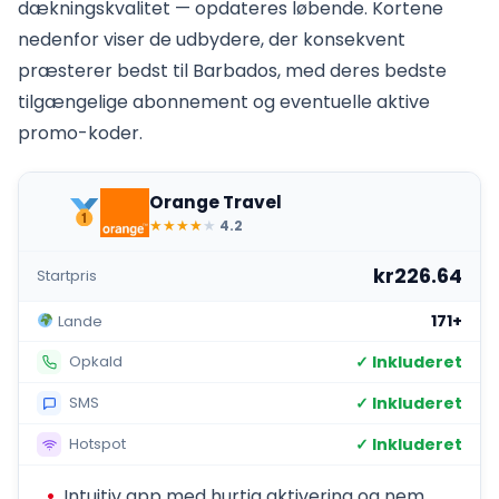
dækningskvalitet — opdateres løbende. Kortene
nedenfor viser de udbydere, der konsekvent
præsterer bedst til Barbados, med deres bedste
tilgængelige abonnement og eventuelle aktive
promo-koder.
Orange Travel
★
★
★
★
★
4.2
kr226.64
Startpris
171+
Lande
✓ Inkluderet
Opkald
✓ Inkluderet
SMS
✓ Inkluderet
Hotspot
Intuitiv app med hurtig aktivering og nem