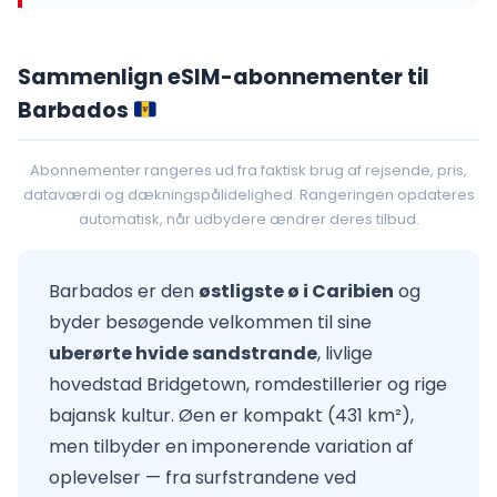
Sammenlign eSIM-abonnementer til
Barbados
Abonnementer rangeres ud fra faktisk brug af rejsende, pris,
dataværdi og dækningspålidelighed. Rangeringen opdateres
automatisk, når udbydere ændrer deres tilbud.
Barbados er den
østligste ø i Caribien
og
byder besøgende velkommen til sine
uberørte hvide sandstrande
, livlige
hovedstad Bridgetown, romdestillerier og rige
bajansk kultur. Øen er kompakt (431 km²),
men tilbyder en imponerende variation af
oplevelser — fra surfstrandene ved