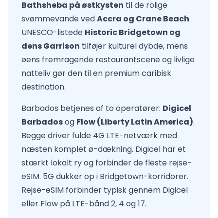
Bathsheba på østkysten
til de rolige
svømmevande ved
Accra og Crane Beach
.
UNESCO-listede
Historic Bridgetown og
dens Garrison
tilføjer kulturel dybde, mens
øens fremragende restaurantscene og livlige
natteliv gør den til en premium caribisk
destination.
Barbados betjenes af to operatører:
Digicel
Barbados
og
Flow (Liberty Latin America)
.
Begge driver fulde 4G LTE-netværk med
næsten komplet ø-dækning. Digicel har et
stærkt lokalt ry og forbinder de fleste rejse-
eSIM. 5G dukker op i Bridgetown-korridorer.
Rejse-eSIM forbinder typisk gennem Digicel
eller Flow på LTE-bånd 2, 4 og 17.