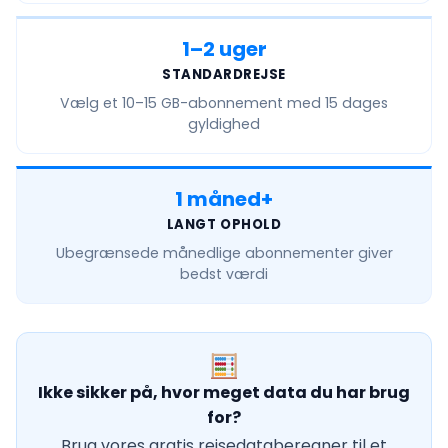
1–2 uger
STANDARDREJSE
Vælg et
10–15 GB
-abonnement med 15 dages
gyldighed
1 måned+
LANGT OPHOLD
Ubegrænsede månedlige
abonnementer giver
bedst værdi
Ikke sikker på, hvor meget data du har brug
for?
Brug vores gratis rejsedataberegner til et