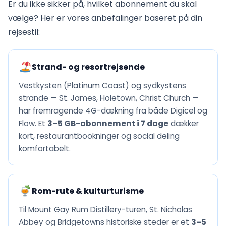
Er du ikke sikker på, hvilket abonnement du skal
vælge? Her er vores anbefalinger baseret på din
rejsestil:
Strand- og resortrejsende
Vestkysten (Platinum Coast) og sydkystens
strande — St. James, Holetown, Christ Church —
har fremragende 4G-dækning fra både Digicel og
Flow. Et
3–5 GB-abonnement i 7 dage
dækker
kort, restaurantbookninger og social deling
komfortabelt.
Rom-rute & kulturturisme
Til Mount Gay Rum Distillery-turen, St. Nicholas
Abbey og Bridgetowns historiske steder er et
3–5