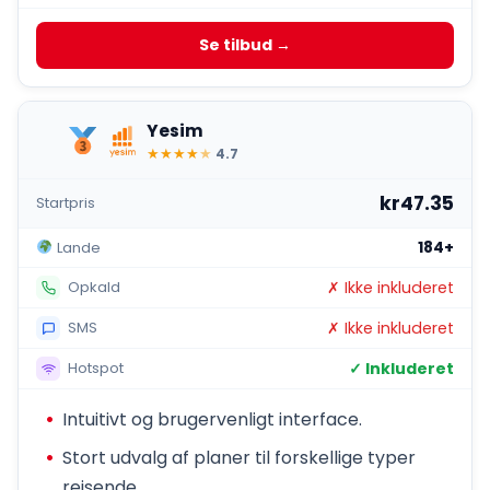
Se tilbud →
Yesim
★
★
★
★
★
4.7
kr47.35
Startpris
184+
Lande
✗ Ikke inkluderet
Opkald
✗ Ikke inkluderet
SMS
✓ Inkluderet
Hotspot
Intuitivt og brugervenligt interface.
Stort udvalg af planer til forskellige typer
rejsende.