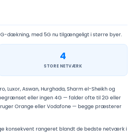
4G-dækning, med 5G nu tilgængeligt i større byer.
4
STORE NETVÆRK
airo, Luxor, Aswan, Hurghada, Sharm el-Sheikh og
egrænset eller ingen 4G — falder ofte til 2G eller
IM bruger Orange eller Vodafone — begge præsterer
gge konsekvent rangeret blandt de bedste netværk i