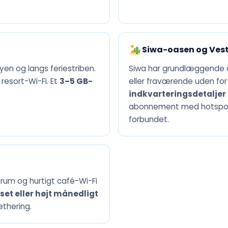
Siwa-oasen og Ves
en og langs feriestriben.
Siwa har grundlæggende d
resort-Wi-Fi. Et
3–5 GB-
eller fraværende uden fo
indkvarteringsdetaljer o
abonnement med hotspot-de
forbundet.
rum og hurtigt café-Wi-Fi
et eller højt månedligt
ethering.