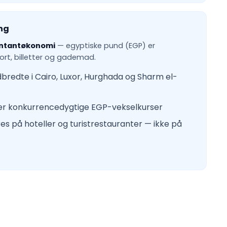
ng
ntantøkonomi
— egyptiske pund (EGP) er
port, billetter og gademad.
redte i Cairo, Luxor, Hurghada og Sharm el-
der konkurrencedygtige EGP-vekselkurser
s på hoteller og turistrestauranter — ikke på