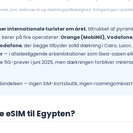
sende, pris, dataværdi og dækningspålidelighed. Rangeringen opdate
oner internationale turister om året
, tiltrukket af pyra
kører på fire operatører:
Orange (MobiNil), Vodafone,
 Vodafone
, der begge tilbyder solid dækning i Cairo, Luxo
er
— i afsidesliggende ørkenlokationer som Siwa-oasen e
5G-prøver i juni 2025, men dækningen forbliver minimal, o
orbindelsen — ingen SIM-kortsbutik, ingen roamingomkost
 eSIM til Egypten?