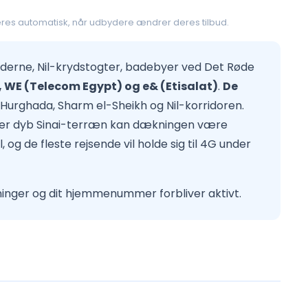
res automatisk, når udbydere ændrer deres tilbud.
miderne, Nil-krydstogter, badebyer ved Det Røde
 WE (Telecom Egypt) og e& (Etisalat)
.
De
r, Hurghada, Sharm el-Sheikh og Nil-korridoren.
ller dyb Sinai-terræn kan dækningen være
g de fleste rejsende vil holde sig til 4G under
ninger og dit hjemmenummer forbliver aktivt.