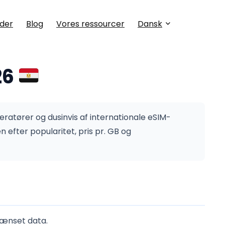
der
Blog
Vores ressourcer
Dansk
26
peratører og dusinvis af internationale eSIM-
efter popularitet, pris pr. GB og
rænset data.