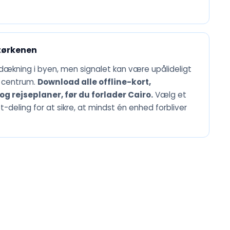
tørkenen
ækning i byen, men signalet kan være upålideligt
r centrum.
Download alle offline-kort,
g rejseplaner, før du forlader Cairo.
Vælg et
ling for at sikre, at mindst én enhed forbliver