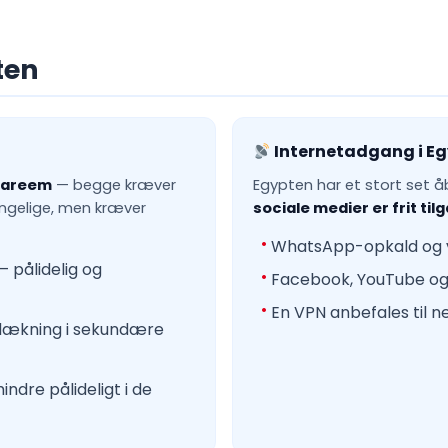
pten
Internetadgang i E
Careem
— begge kræver
Egypten har et stort set 
ængelige, men kræver
sociale medier er frit ti
WhatsApp-opkald og v
 pålidelig og
Facebook, YouTube og 
En VPN anbefales til ne
 dækning i sekundære
ndre pålideligt i de