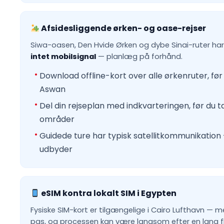
Afsidesliggende ørken- og oase-rejser
Siwa-oasen, Den Hvide Ørken og dybe Sinai-ruter ha
intet mobilsignal
— planlæg på forhånd.
Download offline-kort over alle ørkenruter, før 
Aswan
Del din rejseplan med indkvarteringen, før du ta
områder
Guidede ture har typisk satellitkommunikatio
udbyder
eSIM kontra lokalt SIM i Egypten
Fysiske SIM-kort er tilgængelige i Cairo Lufthavn — m
pas, og processen kan være langsom efter en lang fl