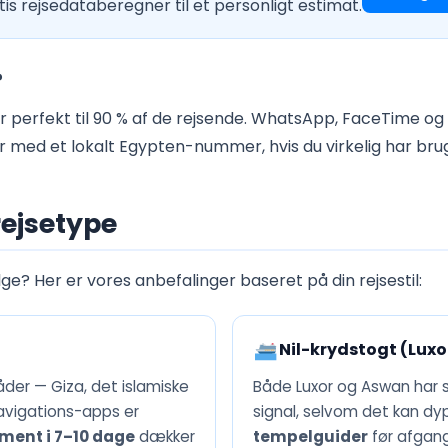
is rejsedataberegner til et personligt estimat.
?
 perfekt til 90 % af de rejsende. WhatsApp, FaceTime og
med et lokalt Egypten-nummer, hvis du virkelig har brug
rejsetype
ge? Her er vores anbefalinger baseret på din rejsestil:
Nil-krydstogt (Luxo
der — Giza, det islamiske
Både Luxor og Aswan har so
Navigations-apps er
signal, selvom det kan dy
ent i 7–10 dage
dækker
tempelguider
før afgang