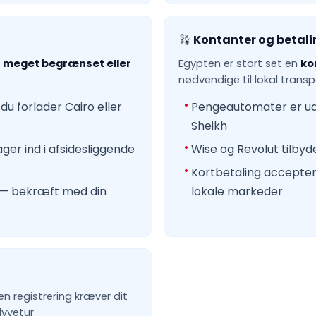
Kontanter og betali
r
meget begrænset eller
Egypten er stort set en
ko
nødvendige til lokal trans
du forlader Cairo eller
Pengeautomater er udb
Sheikh
ger ind i afsidesliggende
Wise og Revolut tilby
Kortbetaling acceptere
n — bekræft med din
lokale markeder
en registrering kræver dit
yvetur.