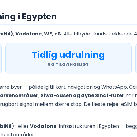
ng i Egypten
iNil), Vodafone, WE, e&
. Alle tilbyder landsdækkende 
Tidlig udrulning
5G TILGÆNGELIGT
tørre byer — pålidelig til kort, navigation og WhatsApp. C
 ørkenområder, Siwa-oasen og dybe Sinai-ruter
har b
t brugbart signal mellem større stop. De fleste rejse-eS
iNil)
- eller
Vodafone
-infrastrukturen i Egypten — be
e turistområder.