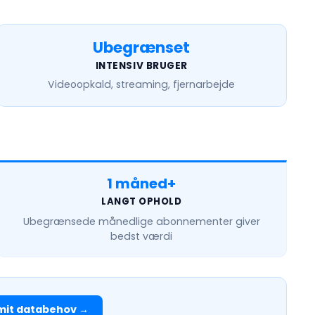
Ubegrænset
INTENSIV BRUGER
Videoopkald, streaming, fjernarbejde
1 måned+
LANGT OPHOLD
Ubegrænsede månedlige
abonnementer giver
bedst værdi
mit databehov →