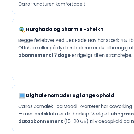
Cairo-rundturen komfortabelt.
Hurghada og Sharm el-Sheikh
Begge feriebyer ved Det Røde Hav har stærk 4G i by
Offshore eller på dykkerstederne er du afhængig af 
abonnement i 7 dage
er rigeligt til en strandrejse.
Digitale nomader og lange ophold
Cairos Zamalek- og Maadi-kvarterer har coworking-
— men mobildata er din backup. Vælg et
ubegræns
dataabonnement
(15–20 GB) til videoopkald og t