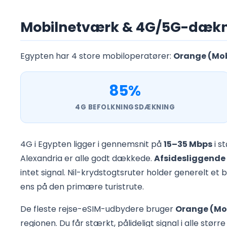
Mobilnetværk & 4G/5G-dækni
Egypten har 4 store mobiloperatører:
Orange (Mob
85%
4G BEFOLKNINGSDÆKNING
4G i Egypten ligger i gennemsnit på
15–35 Mbps
i s
Alexandria er alle godt dækkede.
Afsidesliggende
intet signal. Nil-krydstogtsruter holder generelt e
ens på den primære turistrute.
De fleste rejse-eSIM-udbydere bruger
Orange (Mob
regionen. Du får stærkt, pålideligt signal i alle størr