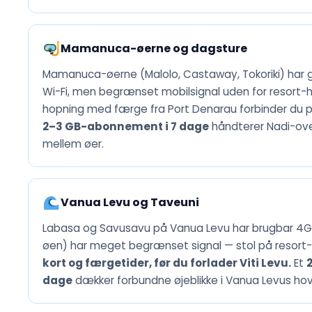
Mamanuca-øerne og dagsture
Mamanuca-øerne (Malolo, Castaway, Tokoriki) har
Wi-Fi, men begrænset mobilsignal uden for resort-
hopning med færge fra Port Denarau forbinder du pr
2–3 GB-abonnement i 7 dage
håndterer Nadi-over
mellem øer.
Vanua Levu og Taveuni
Labasa og Savusavu på Vanua Levu har brugbar 4G 
øen) har meget begrænset signal — stol på resort-
kort og færgetider, før du forlader Viti Levu.
Et
dage
dækker forbundne øjeblikke i Vanua Levus ho