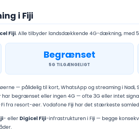
g i Fiji
el Fiji
. Alle tilbyder landsdækkende 4G-dækning, med 5G 
Begrænset
5G TILGÆNGELIGT
erne — pålidelig til kort, WhatsApp og streaming i Nadi, 
r
har begrænset eller ingen 4G — ofte 3G eller intet sign
 fra resort-øer. Vodafone Fiji har det stærkeste samled
ji
- eller
Digicel Fiji
-infrastrukturen i Fiji — begge konse
råder.