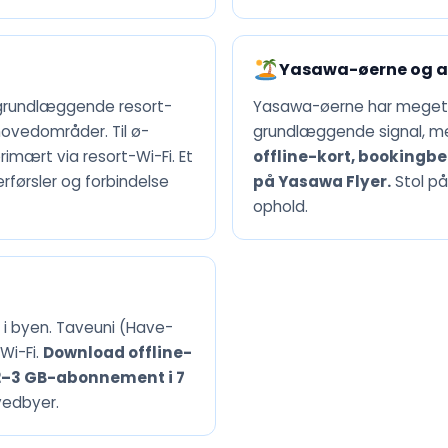
Yasawa-øerne og af
 grundlæggende resort-
Yasawa-øerne har meget 
hovedområder. Til ø-
grundlæggende signal, men
imært via resort-Wi-Fi. Et
offline-kort, bookingb
førsler og forbindelse
på Yasawa Flyer.
Stol på
ophold.
i byen. Taveuni (Have-
Wi-Fi.
Download offline-
2–3 GB-abonnement i 7
vedbyer.