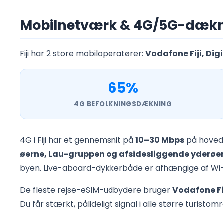
Mobilnetværk & 4G/5G-dæknin
Fiji har 2 store mobiloperatører:
Vodafone Fiji, Digic
65%
4G BEFOLKNINGSDÆKNING
4G i Fiji har et gennemsnit på
10–30 Mbps
på hovedø
øerne, Lau-gruppen og afsidesliggende yderøe
byen. Live-aboard-dykkerbåde er afhængige af Wi-Fi
De fleste rejse-eSIM-udbydere bruger
Vodafone Fi
Du får stærkt, pålideligt signal i alle større turistom