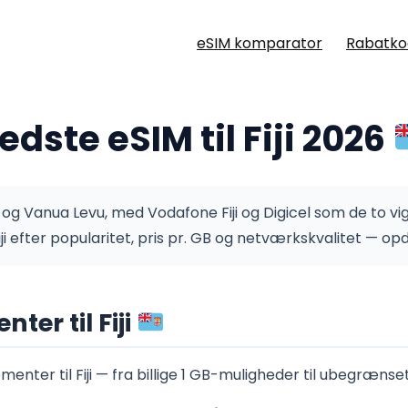
eSIM komparator
Rabatko
edste eSIM til Fiji 2026
og Vanua Levu, med Vodafone Fiji og Digicel som de to vi
i efter popularitet, pris pr. GB og netværkskvalitet — op
r til Fiji
nter til Fiji — fra billige 1 GB-muligheder til ubegrænset