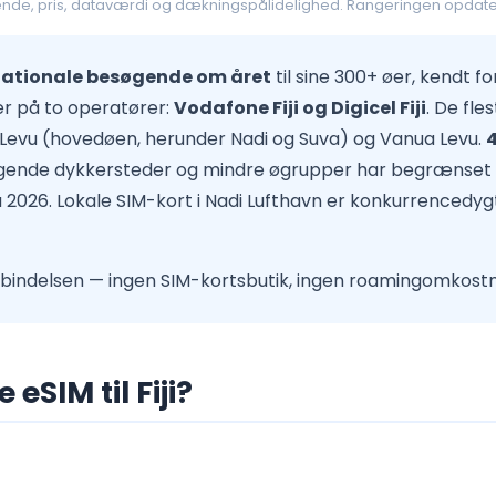
sende, pris, dataværdi og dækningspålidelighed. Rangeringen opdate
ernationale besøgende om året
til sine 300+ øer, kendt f
er på to operatører:
Vodafone Fiji og Digicel Fiji
. De fle
 Levu (hovedøen, herunder Nadi og Suva) og Vanua Levu.
4
gende dykkersteder og mindre øgrupper har begrænset elle
ra 2026. Lokale SIM-kort i Nadi Lufthavn er konkurrencedyg
orbindelsen — ingen SIM-kortsbutik, ingen roamingomkost
eSIM til Fiji?