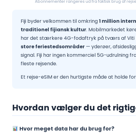
Abonnementer rangeres ud fra faktisk brug af rej
Fiji byder velkommen til omkring
1 million int
traditionel fijiansk kultur
. Mobilmarkedet kør
har det stærkere 4G-fodaftryk på tværs af Viti
store feriestedsområder
— yderøer, afsideslig
signal. Fiji har ingen kommerciel 5G-udrulning f
fleste rejsende.
Et rejse-eSIM er den hurtigste måde at holde f
Hvordan vælger du det rigtige 
Hvor meget data har du brug for?