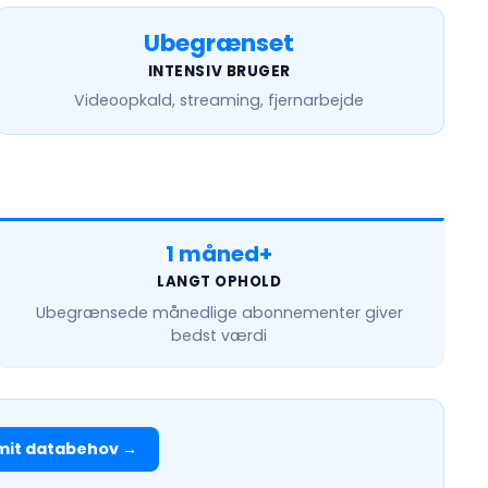
Ubegrænset
INTENSIV BRUGER
Videoopkald, streaming, fjernarbejde
1 måned+
LANGT OPHOLD
Ubegrænsede månedlige
abonnementer giver
bedst værdi
mit databehov →