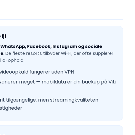
iji
—
WhatsApp, Facebook, Instagram og sociale
ge
. De fleste resorts tilbyder Wi-Fi, der ofte supplerer
il ø-ophold.
ideoopkald fungerer uden VPN
varierer meget — mobildata er din backup på Viti
frit tilgængelige, men streamingkvaliteten
stigheder