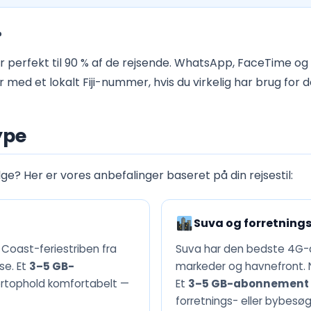
?
 perfekt til 90 % af de rejsende. WhatsApp, FaceTime og
ed et lokalt Fiji-nummer, hvis du virkelig har brug for d
type
ge? Her er vores anbefalinger baseret på din rejsestil:
Suva og forretnings
 Coast-feriestriben fra
Suva har den bedste 4G-dæ
se. Et
3–5 GB-
markeder og havnefront. N
ortophold komfortabelt —
Et
3–5 GB-abonnement i
forretnings- eller bybesøg