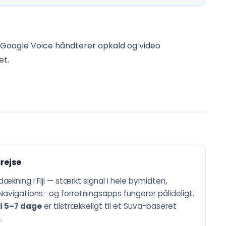
 Google Voice håndterer opkald og video
et.
rejse
kning i Fiji — stærkt signal i hele bymidten,
avigations- og forretningsapps fungerer pålideligt.
 5–7 dage
er tilstrækkeligt til et Suva-baseret
.