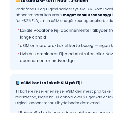
Lokale SIM-kort i Nadi Lufthavn
Vodafone Fiji og Digicel sælger fysiske SIM-kort i Nad
abonnementer kan være
meget konkurrencedygtig
for ~$25 FJD), men eSIM undgår køer og papirarbejde
Lokale Vodafone Fiji-abonnementer tilbyder f
lange ophold
eSIM er mere praktisk til korte besøg — ingen k
Hvis du kombinerer Fiji med Australien eller Ne
abonnementer nødvendige
eSIM kontra lokalt SIM på Fiji
Til kortere rejser er en rejse-eSIM den mest praktisk
registrering, ingen kø. Til ophold over 2 uger kan et lok
Digicel-abonnement tilbyde bedre dataværdi.
Rejse-eSIM aktiveres uden registreringspapire