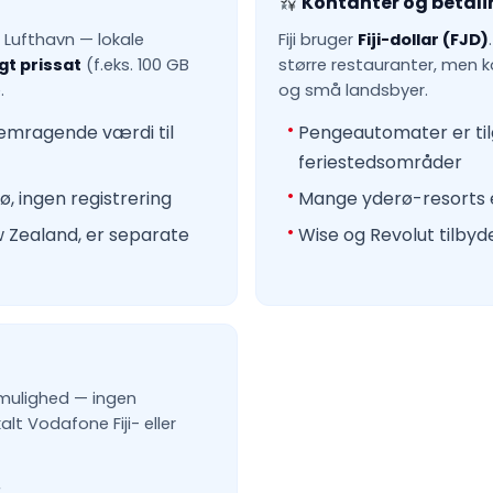
Kontanter og betali
i Lufthavn — lokale
Fiji bruger
Fiji-dollar (FJD)
t prissat
(f.eks. 100 GB
større restauranter, men k
.
og små landsbyer.
remragende værdi til
Pengeautomater er til
feriestedsområder
ø, ingen registrering
Mange yderø-resorts e
w Zealand, er separate
Wise og Revolut tilby
e mulighed — ingen
alt Vodafone Fiji- eller
r