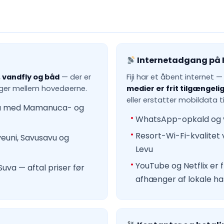
Internetadgang på F
 vandfly og båd
— der er
Fiji har et åbent internet 
ninger mellem hovedøerne.
medier er frit tilgængeli
eller erstatter mobildata t
au med Mamanuca- og
WhatsApp-opkald og v
Resort-Wi-Fi-kvalitet 
veuni, Savusavu og
Levu
YouTube og Netflix er 
uva — aftal priser før
afhænger af lokale ha