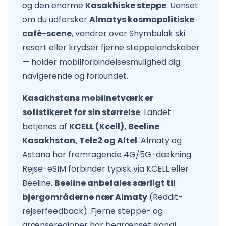
og den enorme
Kasakhiske steppe
. Uanset
om du udforsker
Almatys kosmopolitiske
café-scene
, vandrer over Shymbulak ski
resort eller krydser fjerne steppelan­dskaber
— holder mobilforbindelsesmulighed dig
navigerende og forbundet.
Kasakhstans mobilnetværk er
sofistikeret for sin størrelse
. Landet
betjenes af
KCELL (Kcell), Beeline
Kasakhstan, Tele2 og Altel
. Almaty og
Astana har fremragende 4G/5G-dækning.
Rejse-eSIM forbinder typisk via KCELL eller
Beeline.
Beeline anbefales særligt til
bjergområderne nær Almaty
(Reddit-
rejserfeedback). Fjerne steppe- og
grænseregioner har begrænset signal.