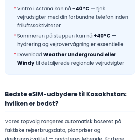
Vintre i Astana kan nå
–40°C
— tjek
vejrudsigter med din forbundne telefon inden
friluftssaktiviteter
Sommeren på steppen kan nå
+40°C
—
hydrering og vejrovervågning er essentielle
Download
Weather Underground eller
Windy
til detaljerede regionale vejrudsigter
Bedste eSIM-udbydere til Kasakhstan:
hvilken er bedst?
Vores topvalg rangeres automatisk baseret på
faktiske rejserbrugsdata, planpriser og
dækningskvalitet — opdateres løbende. Kortene