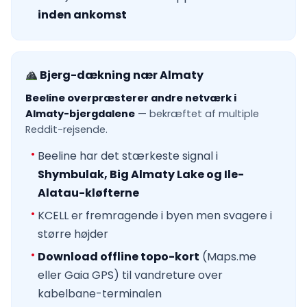
inden ankomst
Bjerg-dækning nær Almaty
Beeline overpræsterer andre netværk i
Almaty-bjergdalene
— bekræftet af multiple
Reddit-rejsende.
Beeline har det stærkeste signal i
Shymbulak, Big Almaty Lake og Ile-
Alatau-kløfterne
KCELL er fremragende i byen men svagere i
større højder
Download offline topo-kort
(Maps.me
eller Gaia GPS) til vandreture over
kabelbane-terminalen