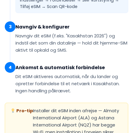
Indstillinger → Forbindelser → SIM-kortstyring →
Tilføj eSIM →
Scan QR-kode
Navngiv & konfigurer
3
Navngiv dit eSIM (f.eks.
"Kasakhstan 2026"
) og
indstil det som din
datalinje
— hold dit hjemme-SIM
aktivt til opkald og SMS.
Ankomst & automatisk forbindelse
4
Dit eSIM
aktiveres automatisk
, når du lander og
opretter forbindelse til et netværk i Kasakhstan.
Ingen handling påkrævet.
Pro-tip
Installer dit eSIM inden afrejse — Almaty
International Airport (ALA) og Astana
International Airport (NQZ) har begge
Wi-Fi, men installation i forvejen sikrer