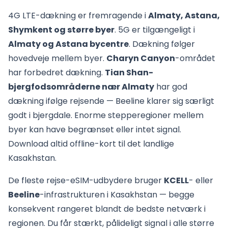
4G LTE-dækning er fremragende i
Almaty, Astana,
Shymkent og større byer
. 5G er tilgængeligt i
Almaty og Astana bycentre
. Dækning følger
hovedveje mellem byer.
Charyn Canyon
-området
har forbedret dækning.
Tian Shan-
bjergfodsområderne nær Almaty
har god
dækning ifølge rejsende — Beeline klarer sig særligt
godt i bjergdale. Enorme stepperegioner mellem
byer kan have begrænset eller intet signal.
Download altid offline-kort til det landlige
Kasakhstan.
De fleste rejse-eSIM-udbydere bruger
KCELL
- eller
Beeline
-infrastrukturen i Kasakhstan — begge
konsekvent rangeret blandt de bedste netværk i
regionen. Du får stærkt, pålideligt signal i alle større