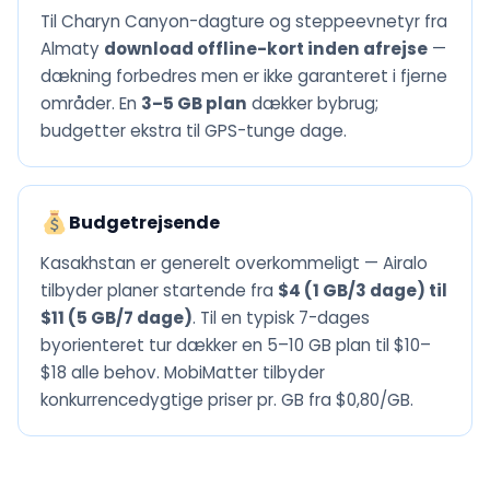
Til Charyn Canyon-dagture og steppeevnetyr fra
Almaty
download offline-kort inden afrejse
—
dækning forbedres men er ikke garanteret i fjerne
områder. En
3–5 GB plan
dækker bybrug;
budgetter ekstra til GPS-tunge dage.
Budgetrejsende
Kasakhstan er generelt overkommeligt — Airalo
tilbyder planer startende fra
$4 (1 GB/3 dage) til
$11 (5 GB/7 dage)
. Til en typisk 7-dages
byorienteret tur dækker en 5–10 GB plan til $10–
$18 alle behov. MobiMatter tilbyder
konkurrencedygtige priser pr. GB fra $0,80/GB.