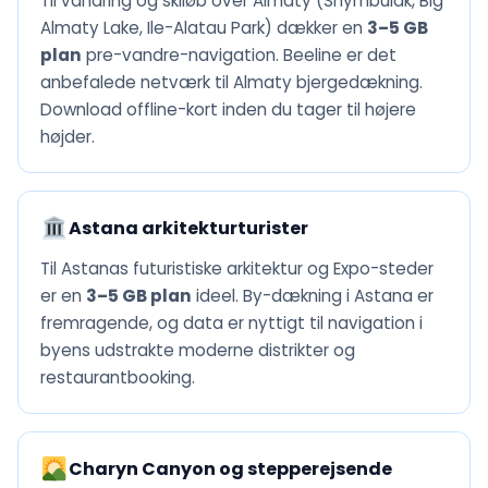
Til vandring og skiløb over Almaty (Shymbulak, Big
Almaty Lake, Ile-Alatau Park) dækker en
3–5 GB
plan
pre-vandre-navigation. Beeline er det
anbefalede netværk til Almaty bjergedækning.
Download offline-kort inden du tager til højere
højder.
Astana arkitekturturister
Til Astanas futuristiske arkitektur og Expo-steder
er en
3–5 GB plan
ideel. By-dækning i Astana er
fremragende, og data er nyttigt til navigation i
byens udstrakte moderne distrikter og
restaurantbooking.
Charyn Canyon og stepperejsende