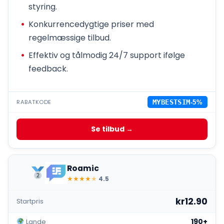
styring.
Konkurrencedygtige priser med
regelmæssige tilbud.
Effektiv og tålmodig 24/7 support ifølge
feedback.
RABATKODE
MYBESTSIM
-5%
Se tilbud →
Roamic
★
★
★
★
★
4.5
kr12.90
Startpris
190+
Lande