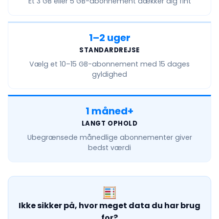
Et
3 GB eller 5 GB
-abonnement dækker dig fint
1–2 uger
STANDARDREJSE
Vælg et
10–15 GB
-abonnement med 15 dages
gyldighed
1 måned+
LANGT OPHOLD
Ubegrænsede månedlige
abonnementer giver
bedst værdi
Ikke sikker på, hvor meget data du har brug
for?