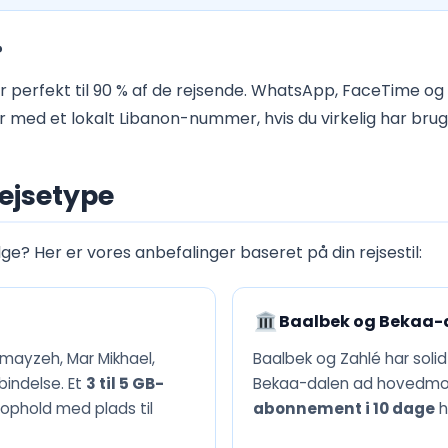
?
 perfekt til 90 % af de rejsende. WhatsApp, FaceTime og
med et lokalt Libanon-nummer, hvis du virkelig har brug 
rejsetype
ge? Her er vores anbefalinger baseret på din rejsestil:
Baalbek og Bekaa-
mmayzeh, Mar Mikhael,
Baalbek og Zahlé har soli
bindelse. Et
3 til 5 GB-
Bekaa-dalen ad hovedmot
ophold med plads til
abonnement i 10 dage
h