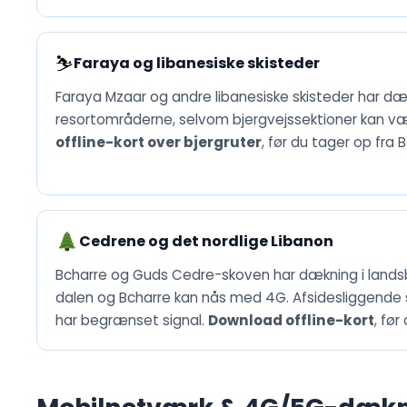
⛷️
Faraya og libanesiske skisteder
Faraya Mzaar og andre libanesiske skisteder har dæ
resortområderne, selvom bjergvejssektioner kan væ
offline-kort over bjergruter
, før du tager op fra B
Cedrene og det nordlige Libanon
Bcharre og Guds Cedre-skoven har dækning i land
dalen og Bcharre kan nås med 4G. Afsidesliggende
har begrænset signal.
Download offline-kort
, før