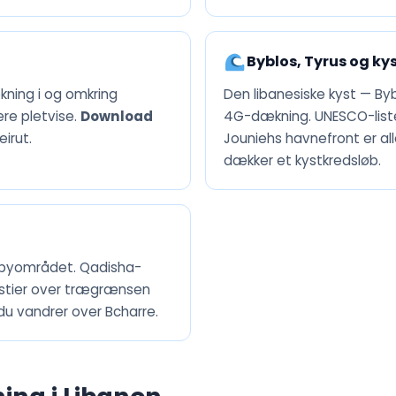
Byblos, Tyrus og ky
kning i og omkring
Den libanesiske kyst — By
re pletvise.
Download
4G-dækning. UNESCO-list
eirut.
Jouniehs havnefront er al
dækker et kystkredsløb.
sbyområdet. Qadisha-
 stier over trægrænsen
 du vandrer over Bcharre.