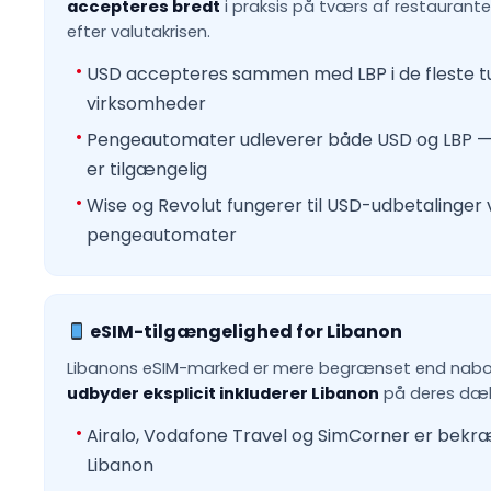
accepteres bredt
i praksis på tværs af restauranter
efter valutakrisen.
USD accepteres sammen med LBP i de fleste tu
virksomheder
Pengeautomater udleverer både USD og LBP — t
er tilgængelig
Wise og Revolut fungerer til USD-udbetalinger 
pengeautomater
eSIM-tilgængelighed for Libanon
Libanons eSIM-marked er mere begrænset end nab
udbyder eksplicit inkluderer Libanon
på deres dækn
Airalo, Vodafone Travel og SimCorner er bekr
Libanon