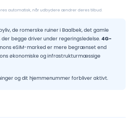
res automatisk, når udbydere ændrer deres tilbud.
 byliv, de romerske ruiner i Baalbek, det gamle
, der begge driver under regeringsledelse.
4G-
Libanons eSIM-marked er mere begrænset end
anons økonomiske og infrastrukturmæssige
ninger og dit hjemmenummer forbliver aktivt.