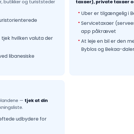
, butikker og turiststeder
taxaer), private taxaer o
Uber er tilgængelig i 
ristorienterede
Servicetaxaer (servees
app påkrævet
jek hvilken valuta der
At leje en bil er den m
Byblos og Bekaa-dale
ved libanesiske
olandene —
tjek at din
ingsliste.
æftede udbydere for