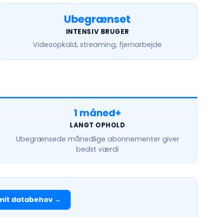
Ubegrænset
INTENSIV BRUGER
Videoopkald, streaming, fjernarbejde
1 måned+
LANGT OPHOLD
Ubegrænsede månedlige
abonnementer giver
bedst værdi
mit databehov →