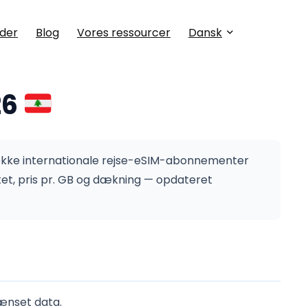
der
Blog
Vores ressourcer
Dansk
26
række internationale rejse-eSIM-abonnementer
et, pris pr. GB og dækning — opdateret
rænset data.