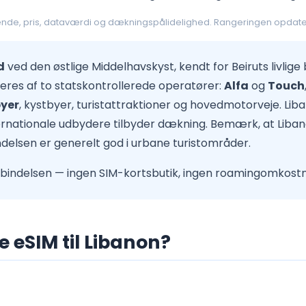
sende, pris, dataværdi og dækningspålidelighed. Rangeringen opdate
d
ved den østlige Middelhavskyst, kendt for Beiruts livlige
everes af to statskontrollerede operatører:
Alfa
og
Touch
byer
, kystbyer, turistattraktioner og hovedmotorveje. 
ternationale udbydere tilbyder dækning. Bemærk, at Lib
ndelsen er generelt god i urbane turistområder.
orbindelsen — ingen SIM-kortsbutik, ingen roamingomkost
 eSIM til Libanon?