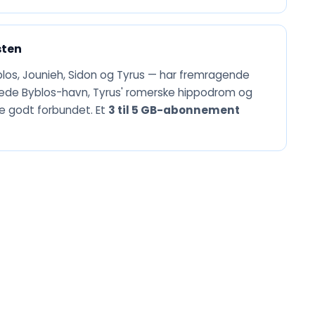
sten
blos, Jounieh, Sidon og Tyrus — har fremragende
ede Byblos-havn, Tyrus' romerske hippodrom og
le godt forbundet. Et
3 til 5 GB-abonnement