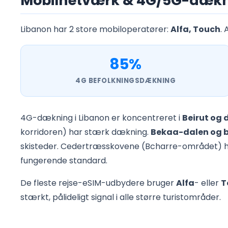
Mobilnetværk & 4G/5G-dækni
Libanon har 2 store mobiloperatører:
Alfa, Touch
.
85%
4G BEFOLKNINGSDÆKNING
4G-dækning i Libanon er koncentreret i
Beirut og 
korridoren) har stærk dækning.
Bekaa-dalen og 
skisteder. Cedertræsskovene (Bcharre-området) har
fungerende standard.
De fleste rejse-eSIM-udbydere bruger
Alfa
- eller
T
stærkt, pålideligt signal i alle større turistområder.