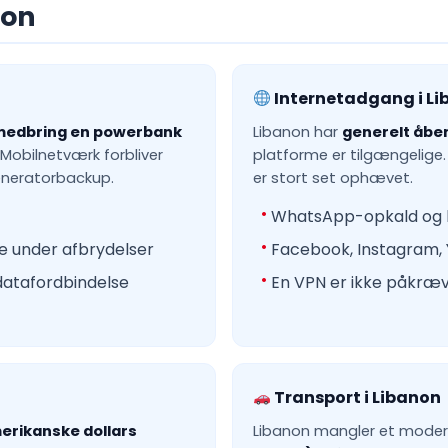
non
Internetadgang i L
medbring en powerbank
Libanon har
generelt åben
 Mobilnetværk forbliver
platforme er tilgængelige. 
generatorbackup.
er stort set ophævet.
WhatsApp-opkald og 
e under afbrydelser
Facebook, Instagram, 
atafordbindelse
En VPN er ikke påkræve
Transport i Libanon
erikanske dollars
Libanon mangler et moder