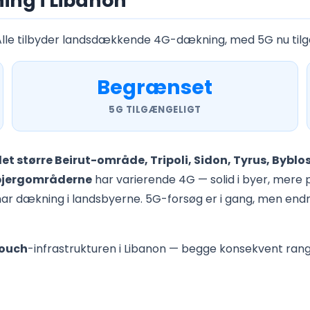
ng i Libanon
 Alle tilbyder landsdækkende 4G-dækning, med 5G nu tilgæ
Begrænset
5G TILGÆNGELIGT
det større Beirut-område, Tripoli, Sidon, Tyrus, Bybl
bjergområderne
har varierende 4G — solid i byer, mere p
 dækning i landsbyerne. 5G-forsøg er i gang, men endnu
ouch
-infrastrukturen i Libanon — begge konsekvent rang