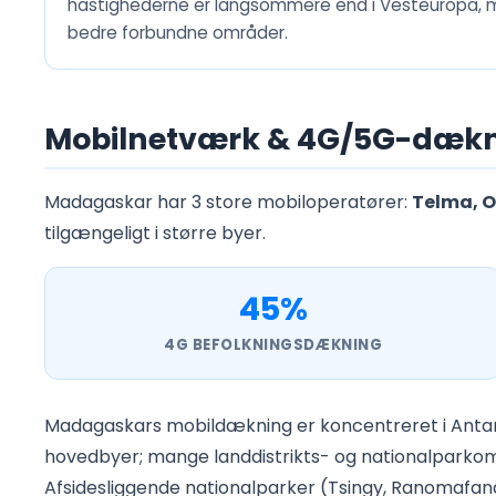
hastighederne er langsommere end i Vesteuropa, me
bedre forbundne områder.
Mobilnetværk & 4G/5G-dækn
Madagaskar har 3 store mobiloperatører:
Telma, 
tilgængeligt i større byer.
45%
4G BEFOLKNINGSDÆKNING
Madagaskars mobildækning er koncentreret i Antana
hovedbyer; mange landdistrikts- og nationalparkom
Afsidesliggende nationalparker (Tsingy, Ranomafana