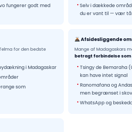
ivo fungerer godt med
Selv i dækkede områ
du er vant til — vær t
Afsidesliggende om
Telma for den bedste
Mange af Madagaskars mes
betragt forbindelse som 
bydækning i Madagaskar
Tsingy de Bemaraha (
kan have intet signal
tområder
Ranomafana og Andasib
 Orange som
men begrænset i sko
WhatsApp og beskedapp