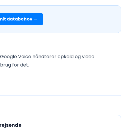
mit databehov →
 Google Voice håndterer opkald og video
brug for det.
ørejsende