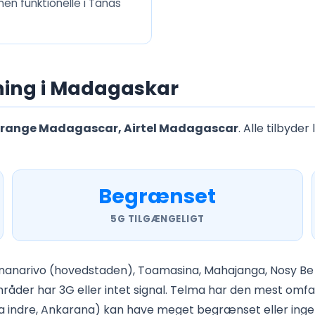
n funktionelle i Tanas
ing i Madagaskar
Orange Madagascar, Airtel Madagascar
. Alle tilby
Begrænset
5G TILGÆNGELIGT
narivo (hovedstaden), Toamasina, Mahajanga, Nosy Be og
råder har 3G eller intet signal. Telma har den mest omf
 indre, Ankarana) kan have meget begrænset eller ingen f