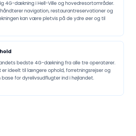
lig 4G-dækning i Hell-Ville og hovedresortområder.
håndterer navigation, restaurantreservationer og
ningen kan være pletvis på de ydre øer og til
hold
andets bedste 4G-dækning fra alle tre operatører.
t
er ideelt til længere ophold, forretningsrejser og
ase for dyrelivsudflugter ind i højlandet.