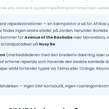
sende, pris, dataværdi og dækningspålidelighed. Rangeringen opdate
e rejsedestinationer — en kæmpestor ø ud for Afrikas øs
eliv findes ingen andre steder på Jorden, herunder ikoniske
e kommer for
Avenue of the Baobabs
nær Morondava, r
 strandparadiset på
Nosy Be
.
ma
(markedslederen med den bredeste dækning, især u
 af erfarne rejsende som havende den bedste samlede dæk
ejse-eSIM forbinder typisk via Telma eller Orange. Abonnem
orbindelsen — ingen SIM-kortsbutik, ingen roamingomkost