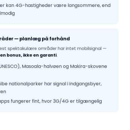
der kan 4G-hastigheder være langsommere, end
ålmodig
råder — planlæg på forhånd
t spektakulære områder har intet mobilsignal —
en bonus, ikke en garanti
.
UNESCO), Masoala-halvøen og Makira-skovene
e nationalparker har signal i indgangsbyer,
ven
s fungerer fint, hvor 3G/4G er tilgængelig