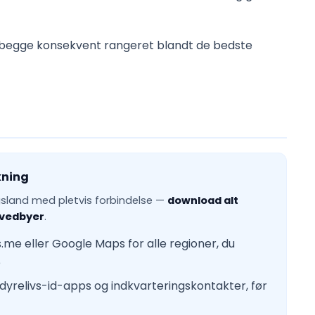
 begge konsekvent rangeret blandt de bedste
kning
gsland med pletvis forbindelse —
download alt
hovedbyer
.
me eller Google Maps for alle regioner, du
e
dyrelivs-id-apps og indkvarteringskontakter, før