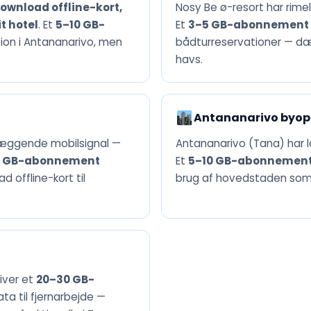
ownload offline-kort,
Nosy Be ø-resort har rime
t hotel
. Et
5–10 GB-
Et
3–5 GB-abonnement
tion i Antananarivo, men
bådturreservationer — dæk
havs.
Antananarivo byop
æggende mobilsignal —
Antananarivo (Tana) har l
3 GB-abonnement
Et
5–10 GB-abonnemen
offline-kort til
brug af hovedstaden som b
giver et
20–30 GB-
ata til fjernarbejde —