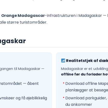
r
Orange Madagascar
-infrastrukturen i Madagaskar —
 alle større turistområder.
dagaskar
Realitetstjek af dæ
ndgangen til Madagaskar —
Madagaskar er et udviklin
offline før du forlader 
komstområdet — åbent
Download offline Maps.
planlægger at besøg
vnskøer og få øjeblikkelig
Download parkguider, 
du ankommer