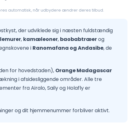
res automatisk, når udbydere ændrer deres tilbud.
tkyst, der udviklede sig i næsten fuldstændig
lemurer
,
kamæleoner
,
baobabtræer
og
egnskovene i
Ranomafana og Andasibe
, de
den for hovedstaden),
Orange Madagascar
ning i afsidesliggende områder. Alle tre
enter fra Airalo, Saily og Holafly er
ninger og dit hjemmenummer forbliver aktivt.