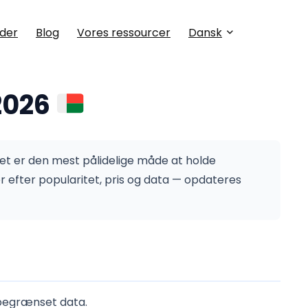
der
Blog
Vores ressourcer
Dansk
2026
t er den mest pålidelige måde at holde
efter popularitet, pris og data — opdateres
ubegrænset data.