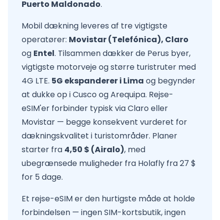
Puerto Maldonado
.
Mobil dækning leveres af tre vigtigste
operatører:
Movistar (Telefónica), Claro
og
Entel
. Tilsammen dækker de Perus byer,
vigtigste motorveje og større turistruter med
4G LTE.
5G ekspanderer i Lima
og begynder
at dukke op i Cusco og Arequipa. Rejse-
eSIM'er forbinder typisk via Claro eller
Movistar — begge konsekvent vurderet for
dækningskvalitet i turistområder. Planer
starter fra
4,50 $ (Airalo)
, med
ubegrænsede muligheder fra Holafly fra 27 $
for 5 dage.
Et rejse-eSIM er den hurtigste måde at holde
forbindelsen — ingen SIM-kortsbutik, ingen