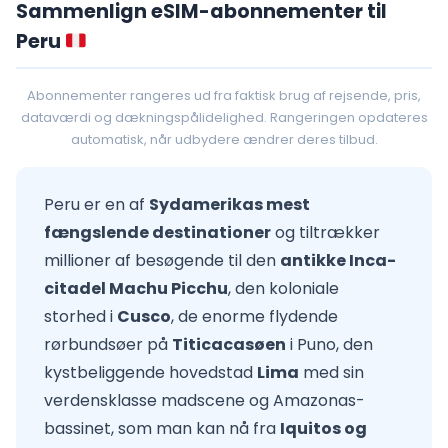
Sammenlign eSIM-abonnementer til
Peru
Abonnementer rangeres ud fra faktisk brug af rejsende, pris,
dataværdi og dækningspålidelighed. Rangeringen opdateres
automatisk, når udbydere ændrer deres tilbud.
Peru er en af
Sydamerikas mest
fængslende destinationer
og tiltrækker
millioner af besøgende til den
antikke Inca-
citadel Machu Picchu
, den koloniale
storhed i
Cusco
, de enorme flydende
rørbundsøer på
Titicacasøen
i Puno, den
kystbeliggende hovedstad
Lima
med sin
verdensklasse madscene og Amazonas-
bassinet, som man kan nå fra
Iquitos og