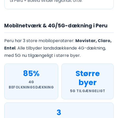
til Peru + Bolivia vinder regionalt ofte.
Mobilnetværk & 4G/5G-dækning i Peru
Peru har 3 store mobiloperatører:
Movistar, Claro,
Entel
. Alle tilbyder landsdækkende 4G-dækning,
med 5G nu tilgængeligt i større byer.
85%
Større
byer
4G
BEFOLKNINGSDÆKNING
5G TILGÆNGELIGT
3