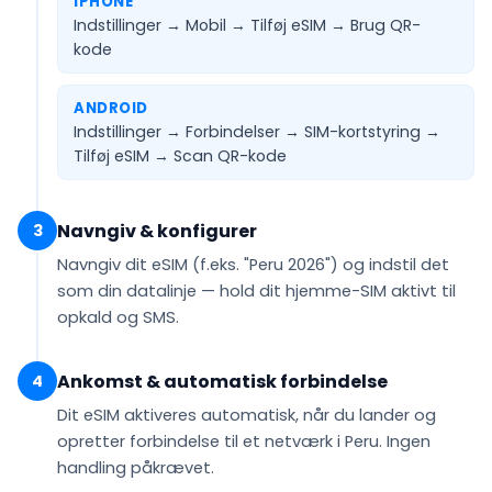
IPHONE
Indstillinger → Mobil → Tilføj eSIM →
Brug QR-
kode
ANDROID
Indstillinger → Forbindelser → SIM-kortstyring →
Tilføj eSIM →
Scan QR-kode
Navngiv & konfigurer
3
Navngiv dit eSIM (f.eks.
"Peru 2026"
) og indstil det
som din
datalinje
— hold dit hjemme-SIM aktivt til
opkald og SMS.
Ankomst & automatisk forbindelse
4
Dit eSIM
aktiveres automatisk
, når du lander og
opretter forbindelse til et netværk i Peru. Ingen
handling påkrævet.