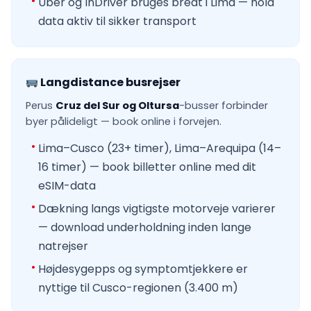
Uber og InDriver bruges bredt i Lima — hold
data aktiv til sikker transport
Langdistance busrejser
Perus
Cruz del Sur og Oltursa
-busser forbinder
byer pålideligt — book online i forvejen.
Lima–Cusco (23+ timer), Lima–Arequipa (14–
16 timer) — book billetter online med dit
eSIM-data
Dækning langs vigtigste motorveje varierer
— download underholdning inden lange
natrejser
Højdesygepps og symptomtjekkere er
nyttige til Cusco-regionen (3.400 m)