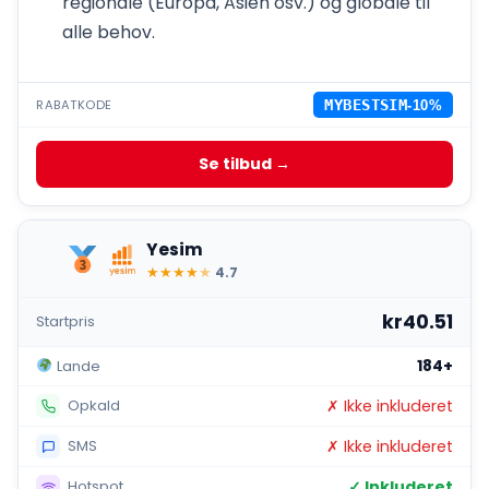
regionale (Europa, Asien osv.) og globale til
alle behov.
RABATKODE
MYBESTSIM
-10%
Se tilbud →
Yesim
★
★
★
★
★
4.7
kr40.51
Startpris
184+
Lande
✗ Ikke inkluderet
Opkald
✗ Ikke inkluderet
SMS
✓ Inkluderet
Hotspot