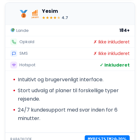
Yesim
★
★
★
★
★
4.7
184+
Lande
✗ Ikke inkluderet
Opkald
✗ Ikke inkluderet
SMS
✓ Inkluderet
Hotspot
Intuitivt og brugervenligt interface.
Stort udvalg af planer til forskellige typer
rejsende.
24/7 kundesupport med svar inden for 6
minutter.
RABATKODE
MYBESTSIM20
-20%