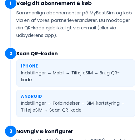
Vælg dit abonnement & køb
1
Sammenlign abonnementer på MyBestSim og køb
via en af vores partnerleverandører. Du modtager
din QR-kode
øjeblikkeligt via e-mail
(eller via
udbyderens app).
Scan QR-koden
2
IPHONE
Indstillinger → Mobil → Tilføj eSIM →
Brug QR-
kode
ANDROID
Indstillinger → Forbindelser → SIM-kortstyring →
Tilføj eSIM →
Scan QR-kode
Navngiv & konfigurer
3