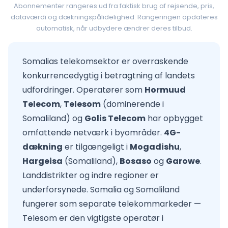
Abonnementer rangeres ud fra faktisk brug af rejsende, pris,
dataværdi og dækningspålidelighed. Rangeringen opdateres
automatisk, når udbydere ændrer deres tilbud.
Somalias telekomsektor er overraskende
konkurrencedygtig i betragtning af landets
udfordringer. Operatører som
Hormuud
Telecom
,
Telesom
(dominerende i
Somaliland) og
Golis Telecom
har opbygget
omfattende netværk i byområder.
4G-
dækning
er tilgængeligt i
Mogadishu
,
Hargeisa
(Somaliland),
Bosaso
og
Garowe
.
Landdistrikter og indre regioner er
underforsynede. Somalia og Somaliland
fungerer som separate telekommarkeder —
Telesom er den vigtigste operatør i