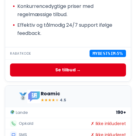
Konkurrencedygtige priser med
regelmæssige tilbud.
Effektiv og tålmodig 24/7 support ifølge
feedback.
RABATKODE
MYBESTSIM
-5%
Se tilbud →
Roamic
★
★
★
★
★
4.5
190+
Lande
✗ Ikke inkluderet
Opkald
✗ Ikke inkluderet
SMS