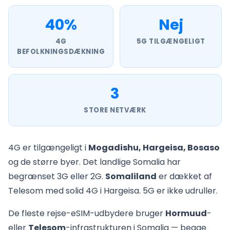
40%
Nej
4G
5G TILGÆNGELIGT
BEFOLKNINGSDÆKNING
3
STORE NETVÆRK
4G er tilgængeligt i
Mogadishu, Hargeisa, Bosaso
og de større byer. Det landlige Somalia har
begrænset 3G eller 2G.
Somaliland
er dækket af
Telesom med solid 4G i Hargeisa. 5G er ikke udruller.
De fleste rejse-eSIM-udbydere bruger
Hormuud
-
eller
Telesom
-infrastrukturen i Somalia — begge