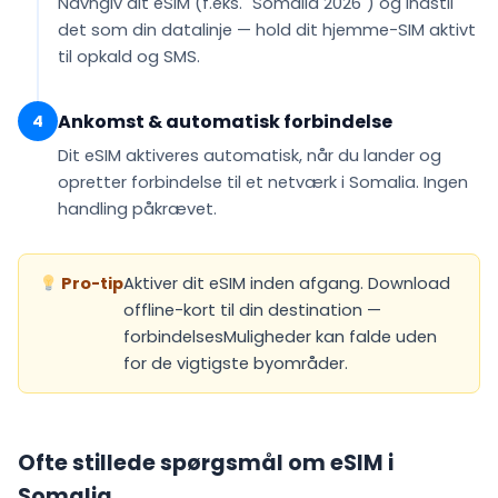
Navngiv dit eSIM (f.eks.
"Somalia 2026"
) og indstil
det som din
datalinje
— hold dit hjemme-SIM aktivt
til opkald og SMS.
Ankomst & automatisk forbindelse
4
Dit eSIM
aktiveres automatisk
, når du lander og
opretter forbindelse til et netværk i Somalia. Ingen
handling påkrævet.
Pro-tip
Aktiver dit eSIM inden afgang. Download
offline-kort til din destination —
forbindelsesMuligheder kan falde uden
for de vigtigste byområder.
Ofte stillede spørgsmål om eSIM i
Somalia