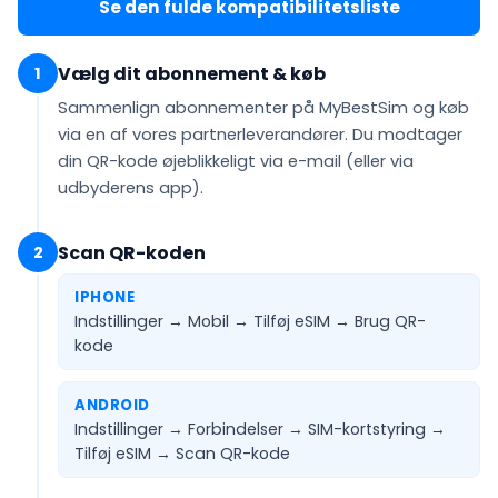
Se den fulde kompatibilitetsliste
Vælg dit abonnement & køb
1
Sammenlign abonnementer på MyBestSim og køb
via en af vores partnerleverandører. Du modtager
din QR-kode
øjeblikkeligt via e-mail
(eller via
udbyderens app).
Scan QR-koden
2
IPHONE
Indstillinger → Mobil → Tilføj eSIM →
Brug QR-
kode
ANDROID
Indstillinger → Forbindelser → SIM-kortstyring →
Tilføj eSIM →
Scan QR-kode