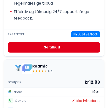
regelmæssige tilbud.
Effektiv og tålmodig 24/7 support ifølge
feedback.
RABATKODE
MYBESTSIM
-5%
Se tilbud →
Roamic
★
★
★
★
★
4.5
kr12.89
Startpris
190+
Lande
✗ Ikke inkluderet
Opkald