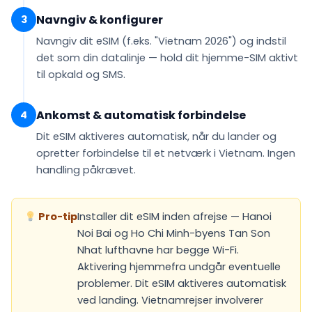
Navngiv & konfigurer
3
Navngiv dit eSIM (f.eks.
"Vietnam 2026"
) og indstil
det som din
datalinje
— hold dit hjemme-SIM aktivt
til opkald og SMS.
Ankomst & automatisk forbindelse
4
Dit eSIM
aktiveres automatisk
, når du lander og
opretter forbindelse til et netværk i Vietnam. Ingen
handling påkrævet.
Pro-tip
Installer dit eSIM inden afrejse — Hanoi
Noi Bai og Ho Chi Minh-byens Tan Son
Nhat lufthavne har begge Wi-Fi.
Aktivering hjemmefra undgår eventuelle
problemer. Dit eSIM aktiveres automatisk
ved landing. Vietnamrejser involverer