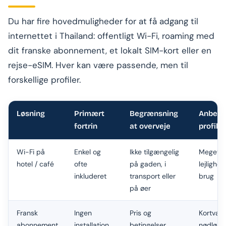
Du har fire hovedmuligheder for at få adgang til
internettet i Thailand: offentligt Wi-Fi, roaming med
dit franske abonnement, et lokalt SIM-kort eller en
rejse-eSIM. Hver kan være passende, men til
forskellige profiler.
Løsning
Primært
Begrænsning
Anbefa
fortrin
at overveje
profil
Wi-Fi på
Enkel og
Ikke tilgængelig
Meget
hotel / café
ofte
på gaden, i
lejlighed
inkluderet
transport eller
brug
på øer
Fransk
Ingen
Pris og
Kortvari
abonnement
installation
betingelser
nødløsn