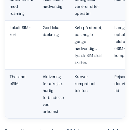
med
nødvendig
varierer efter
roaming
operatør
Lokalt SIM-
God lokal
Køb på stedet,
Længer
kort
dækning
pas nogle
ophold
gange
telefon
nødvendigt,
eSIM-
fysisk SIM skal
kompatib
skiftes
Thailand
Aktivering
Kræver
Rejsend
eSIM
før afrejse,
kompatibel
der vil 
hurtig
telefon
tid
forbindelse
ved
ankomst