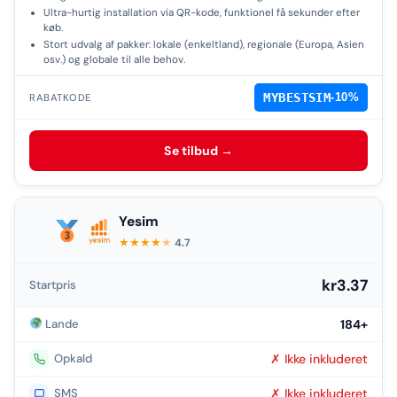
Ultra-hurtig installation via QR-kode, funktionel få sekunder efter
køb.
Stort udvalg af pakker: lokale (enkeltland), regionale (Europa, Asien
osv.) og globale til alle behov.
MYBESTSIM
-10%
RABATKODE
Se tilbud →
Yesim
★
★
★
★
★
4.7
kr3.37
Startpris
Lande
184+
Opkald
✗ Ikke inkluderet
SMS
✗ Ikke inkluderet