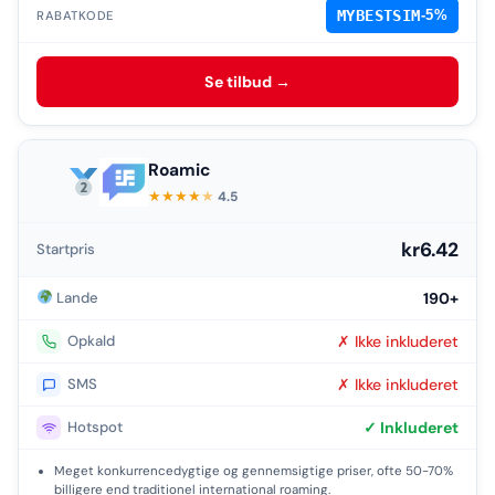
MYBESTSIM
-5%
RABATKODE
Se tilbud →
Roamic
★
★
★
★
★
4.5
kr6.42
Startpris
Lande
190+
Opkald
✗ Ikke inkluderet
SMS
✗ Ikke inkluderet
Hotspot
✓ Inkluderet
Meget konkurrencedygtige og gennemsigtige priser, ofte 50-70%
billigere end traditionel international roaming.