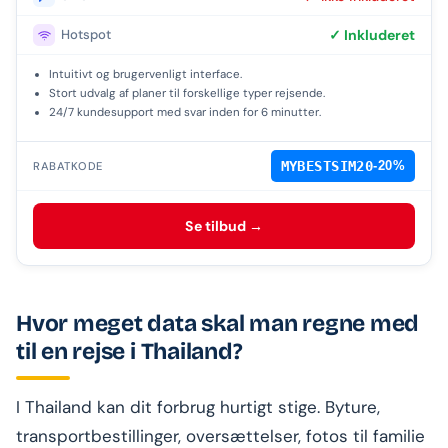
Hotspot
✓ Inkluderet
Intuitivt og brugervenligt interface.
Stort udvalg af planer til forskellige typer rejsende.
24/7 kundesupport med svar inden for 6 minutter.
MYBESTSIM20
-20%
RABATKODE
Se tilbud →
Hvor meget data skal man regne med
til en rejse i Thailand?
I Thailand kan dit forbrug hurtigt stige. Byture,
transportbestillinger, oversættelser, fotos til familie