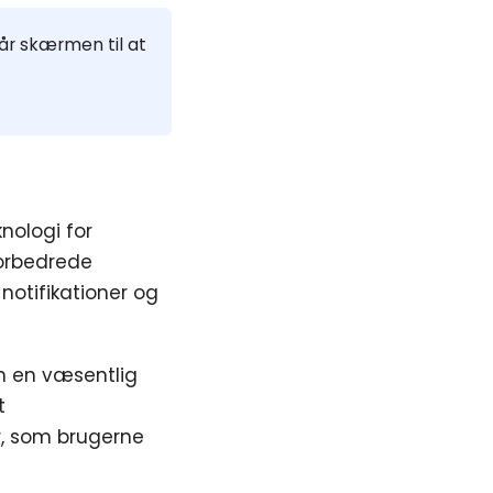
år skærmen til at
nologi for
forbedrede
notifikationer og
n en væsentlig
t
, som brugerne