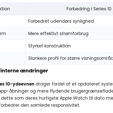
tion
Forbedring i Series 10
Forbedret udendørs synlighed
ærm
Mere effektivt strømforbrug
Styrket konstruktion
Slankere profil for større visningsområ
 interne ændringer
es 10-ydeevnen
drager fordel af et opdateret syst
 app-åbninger og mere flydende brugergrænsefladei
r dette som deres hurtigste Apple Watch til dato m
 forbedrer den samlede responsivitet.