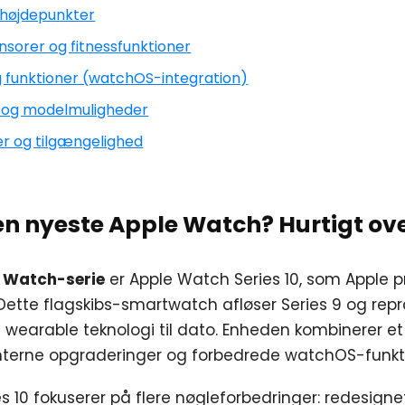
 højdepunkter
nsorer og fitnessfunktioner
g funktioner (watchOS-integration)
e og modelmuligheder
ler og tilgængelighed
den nyeste Apple Watch? Hurtigt ov
 Watch-serie
er Apple Watch Series 10, som Apple 
ette flagskibs-smartwatch afløser Series 9 og rep
earable teknologi til dato. Enheden kombinerer et
nterne opgraderinger og forbedrede watchOS-funkti
s 10 fokuserer på flere nøgleforbedringer: redesigne