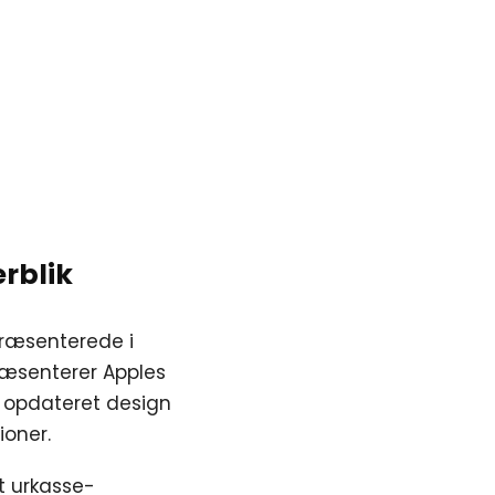
erblik
præsenterede i
ræsenterer Apples
 opdateret design
oner.
t urkasse-