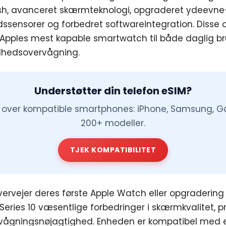
ish, avanceret skærmteknologi, opgraderet ydeevne
ssensorer og forbedret softwareintegration. Disse 
 Apples mest kapable smartwatch til både daglig b
ndhedsovervågning.
Understøtter din telefon eSIM?
e over kompatible smartphones: iPhone, Samsung, Go
200+ modeller.
TJEK KOMPATIBILITET
overvejer deres første Apple Watch eller opgradering
 Series 10 væsentlige forbedringer i skærmkvalitet,
ågningsnøjagtighed. Enheden er kompatibel med e