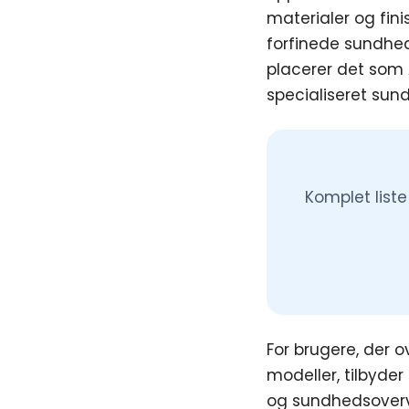
materialer og fin
forfinede sundhed
placerer det som
specialiseret su
Komplet list
For brugere, der 
modeller, tilbyder
og sundhedsoverv