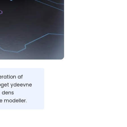
ration af
 øget ydeevne
å dens
e modeller.