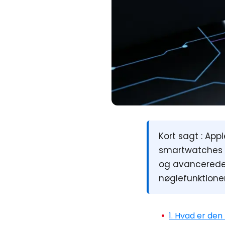
Kort sagt :
Appl
smartwatches m
og avancerede
nøglefunktioner
1. Hvad er de