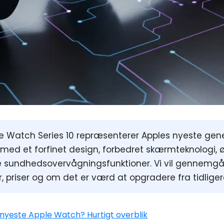
e Watch Series 10
repræsenterer Apples nyeste gene
ed et forfinet design, forbedret skærmteknologi,
 sundhedsovervågningsfunktioner. Vi vil gennemg
, priser og om det er værd at opgradere fra tidliger
n nyeste Apple Watch? Hurtigt overblik