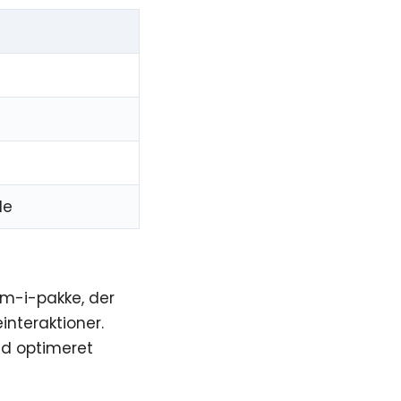
de
em-i-pakke, der
nteraktioner.
ed optimeret