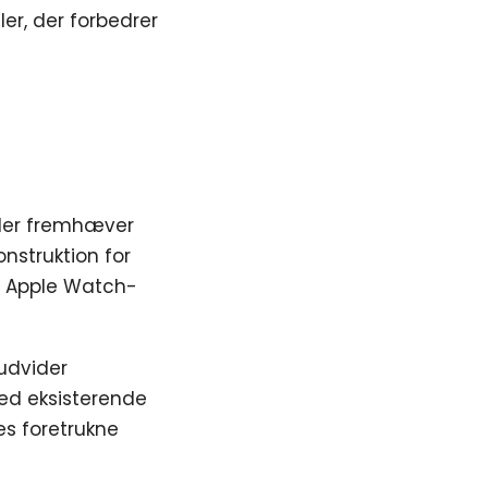
r, der forbedrer
 der fremhæver
nstruktion for
e Apple Watch-
 udvider
med eksisterende
s foretrukne