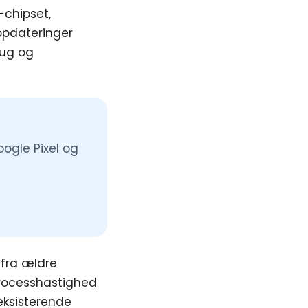
-chipset,
opdateringer
rug og
ogle Pixel og
 fra ældre
 processhastighed
ksisterende