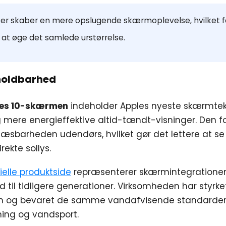
er skaber en mere opslugende skærmoplevelse, hvilket f
n at øge det samlede urstørrelse.
holdbarhed
ies 10-skærmen
indeholder Apples nyeste skærmtek
 mere energieffektive altid-tændt-visninger. Den 
læsbarheden udendørs, hvilket gør det lettere at se 
ekte sollys.
ielle produktside
repræsenterer skærmintegratione
ld til tidligere generationer. Virksomheden har styrke
en og bevaret de samme vandafvisende standarder
ning og vandsport.