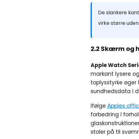
De slankere kant
virke større ude
2.2 Skærm og 
Apple Watch Ser
markant lysere og
toplysstyrke øger 
sundhedsdata i dir
Ifølge
Apples offic
forbedring i forho
glaskonstruktion
stoler på til svøm