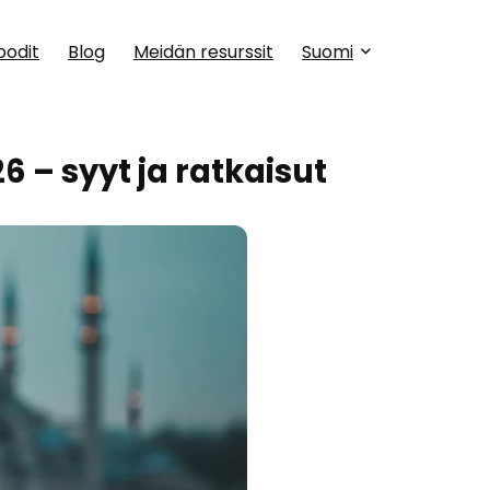
oodit
Blog
Meidän resurssit
Suomi
 – syyt ja ratkaisut