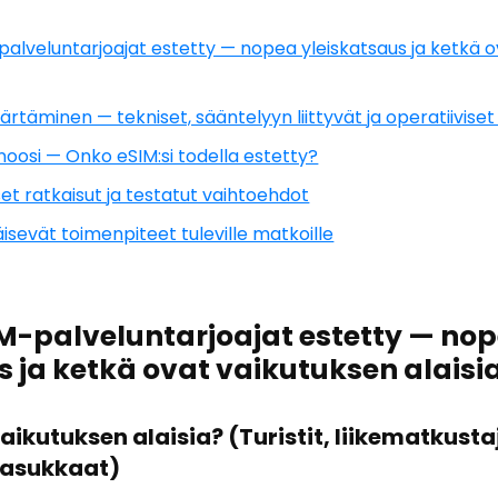
-palveluntarjoajat estetty — nopea yleiskatsaus ja ketkä 
rtäminen — tekniset, sääntelyyn liittyvät ja operatiiviset
gnoosi — Onko eSIM:si todella estetty?
set ratkaisut ja testatut vaihtoehdot
isevät toimenpiteet tuleville matkoille
SIM-palveluntarjoajat estetty — no
s ja ketkä ovat vaikutuksen alaisi
vaikutuksen alaisia? (Turistit, liikematkusta
 asukkaat)