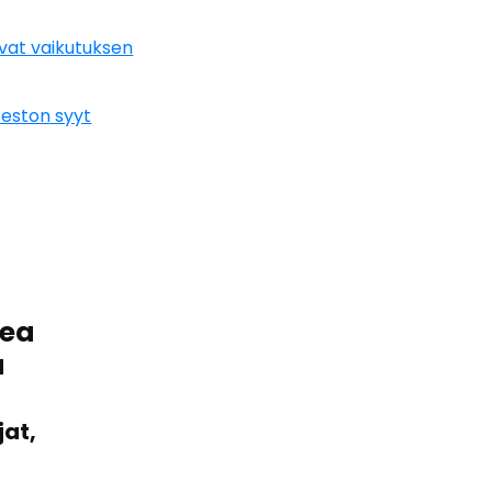
ovat vaikutuksen
 eston syyt
pea
a
jat,