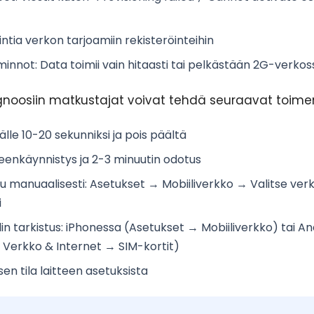
intia
verkon tarjoamiin rekisteröinteihin
iminnot
: Data toimii vain hitaasti tai pelkästään 2G-verkos
noosiin matkustajat voivat tehdä seuraavat toimen
lle 10-20 sekunniksi ja pois päältä
leenkäynnistys
ja 2-3 minuutin odotus
u manuaalisesti
: Asetukset → Mobiiliverkko → Valitse verk
i
in tarkistus
: iPhonessa (Asetukset → Mobiiliverkko) tai An
 Verkko & Internet → SIM-kortit)
sen tila
laitteen asetuksista