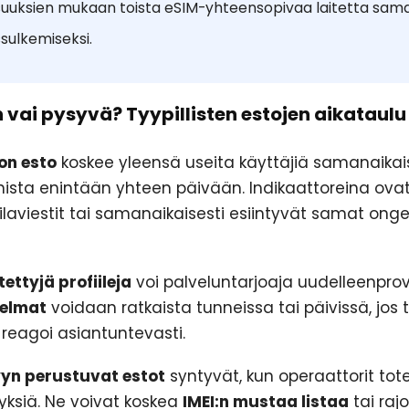
uuksien mukaan toista eSIM-yhteensopivaa laitetta samalla
ssulkemiseksi.
n vai pysyvä? Tyypillisten estojen aikataulu
on esto
koskee yleensä useita käyttäjiä samanaikais
ta enintään yhteen päivään. Indikaattoreina ovat 
ilaviestit tai samanaikaisesti esiintyvät samat onge
tettyjä profiileja
voi palveluntarjoaja uudelleenprov
gelmat
voidaan ratkaista tunneissa tai päivissä, jos t
 reagoi asiantuntevasti.
yn perustuvat estot
syntyvät, kun operaattorit tot
yksiä. Ne voivat koskea
IMEI:n mustaa listaa
tai rajo