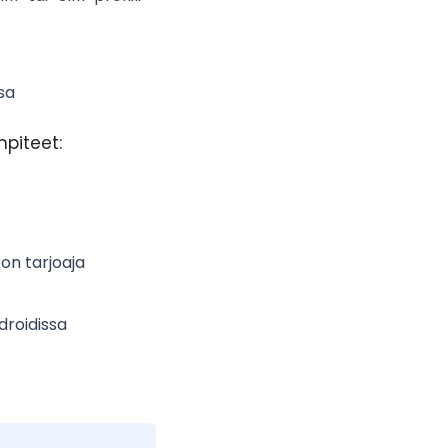
sa
piteet:
on tarjoaja
droidissa