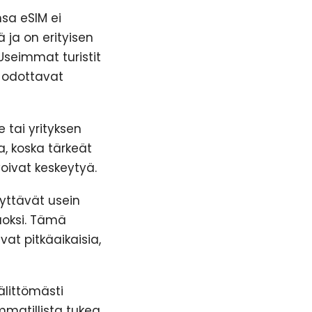
sa eSIM ei
ja on erityisen
Useimmat turistit
a odottavat
e tai yrityksen
a, koska tärkeät
voivat keskeytyä.
käyttävät usein
uoksi. Tämä
vat pitkäaikaisia,
älittömästi
mmatillista tukea