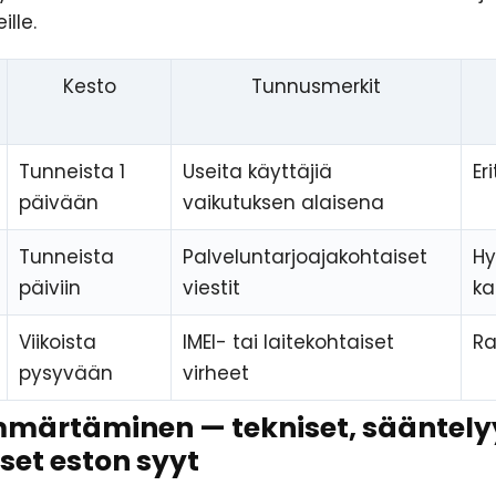
ille.
Kesto
Tunnusmerkit
Tunneista 1
Useita käyttäjiä
Er
päivään
vaikutuksen alaisena
Tunneista
Palveluntarjoajakohtaiset
Hy
päiviin
viestit
ka
Viikoista
IMEI- tai laitekohtaiset
Ra
pysyvään
virheet
mmärtäminen — tekniset, sääntelyy
iset eston syyt