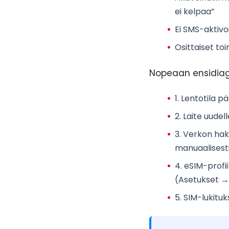
ei kelpaa”
Ei SMS-aktivo
Osittaiset to
Nopeaan ensidiag
1.
Lentotila
pää
2.
Laite uudel
3.
Verkon hak
manuaalisest
4.
eSIM-profiil
(Asetukset →
5.
SIM-lukituk