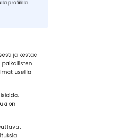
 profiililla
esti ja kestää
paikallisten
lmat useilla
isioida.
uki on
euttavat
ituksia