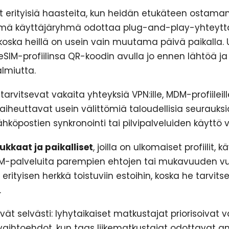
 erityisiä haasteita, kun heidän etukäteen ostaman
ämä käyttäjäryhmä odottaa plug-and-play-yhteyttä 
koska heillä on usein vain muutama päivä paikalla. 
SIM-profiilinsa QR-koodin avulla jo ennen lähtöä j
almiutta.
tarvitsevat vakaita yhteyksiä VPN:ille, MDM-profiileill
t aiheuttavat usein välittömiä taloudellisia seurauksi
hköpostien synkronointi tai pilvipalveluiden käyttö 
kkaat ja paikalliset
, joilla on ulkomaiset profiilit, 
SIM-palveluita parempien ehtojen tai mukavuuden v
rityisen herkkä toistuviin estoihin, koska he tarvitse
.
vät selvästi: lyhytaikaiset matkustajat priorisoivat v
 vaihtoehdot, kun taas liikematkustajat odottavat a