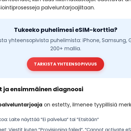
iointiprosesseja palveluntarjoajiltaan.
Tukeeko puhelimesi eSIM-korttia?
ista yhteensopivista puhelimista: iPhone, Samsung, G
200+ mallia.
TARKISTA YHTEENSOPIVUUS
eet ja ensimmäinen diagnoosi
palveluntarjoaja
on estetty, ilmenee tyypillisiä merk
kkoa
: Laite näyttää ”Ei palvelua” tai ”Etsitään”
eet
: Viestit kuten ”Provisioning failed”, ”Cannot activate eSI