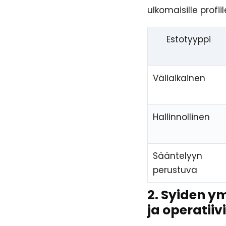
ulkomaisille profiile
Estotyyppi
Väliaikainen
Hallinnollinen
Sääntelyyn
perustuva
2. Syiden y
ja operatiiv