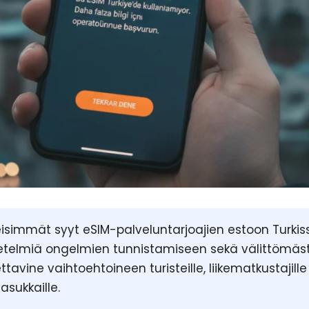
isimmät syyt eSIM-palveluntarjoajien estoon Turkis
elmiä ongelmien tunnistamiseen sekä välittömästi
ttavine vaihtoehtoineen turisteille, liikematkustajille
asukkaille.