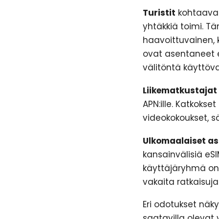
Turistit
kohtaavat
yhtäkkiä toimi. T
haavoittuvainen, 
ovat asentaneet e
välitöntä käyttöv
Liikematkustajat
APN:ille. Katkokse
videokokoukset, sä
Ulkomaalaiset asu
kansainvälisiä e
käyttäjäryhmä on e
vakaita ratkaisuja
Eri odotukset näky
saatavilla olevat