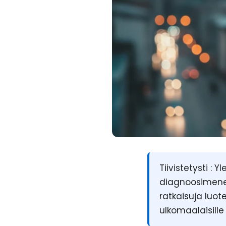
Tiivistetysti :
Yle
diagnoosimenet
ratkaisuja luote
ulkomaalaisille 