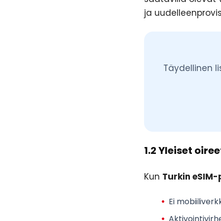
ja uudelleenprovis
Täydellinen l
1.2 Yleiset oir
Kun
Turkin eSIM-
Ei mobiiliver
Aktivointivirh