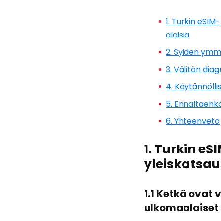
1. Turkin eSIM
alaisia
2. Syiden ymmä
3. Välitön dia
4. Käytännölli
5. Ennaltaehkä
6. Yhteenveto
1. Turkin e
yleiskatsau
1.1 Ketkä ovat 
ulkomaalaiset