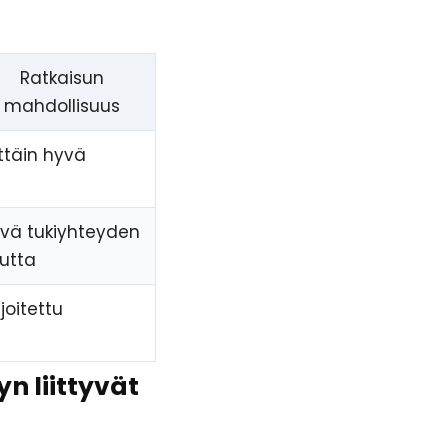
Ratkaisun
mahdollisuus
ittäin hyvä
vä tukiyhteyden
utta
joitettu
n liittyvät