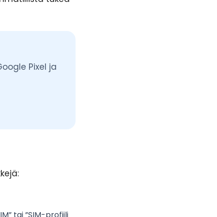
oogle Pixel ja
kejä:
M” tai ”SIM-profiili