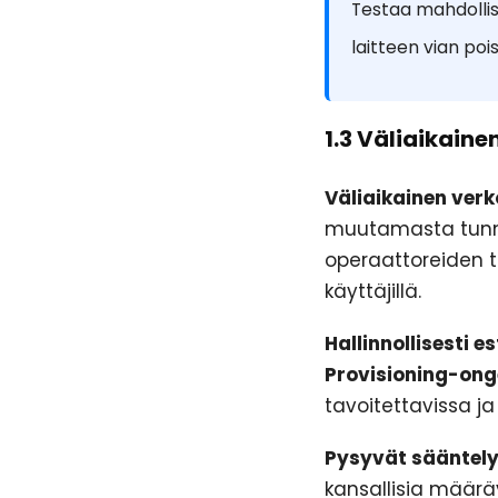
Testaa mahdollis
laitteen vian poi
1.3 Väliaikaine
Väliaikainen verk
muutamasta tunnis
operaattoreiden t
käyttäjillä.
Hallinnollisesti es
Provisioning-on
tavoitettavissa ja
Pysyvät sääntely
kansallisia määrä