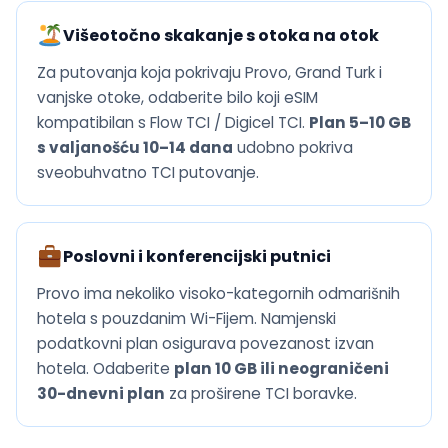
Višeotočno skakanje s otoka na otok
Za putovanja koja pokrivaju Provo, Grand Turk i
vanjske otoke, odaberite bilo koji eSIM
kompatibilan s Flow TCI / Digicel TCI.
Plan 5–10 GB
s valjanošću 10–14 dana
udobno pokriva
sveobuhvatno TCI putovanje.
Poslovni i konferencijski putnici
Provo ima nekoliko visoko-kategornih odmarišnih
hotela s pouzdanim Wi-Fijem. Namjenski
podatkovni plan osigurava povezanost izvan
hotela. Odaberite
plan 10 GB ili neograničeni
30-dnevni plan
za proširene TCI boravke.