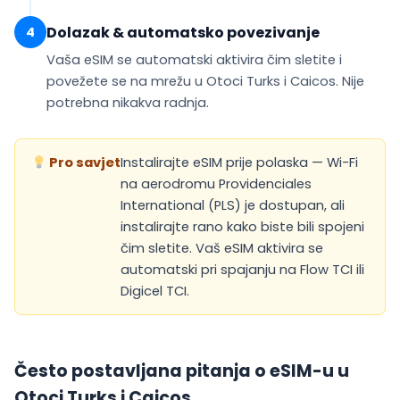
Dolazak & automatsko povezivanje
4
Vaša eSIM se
automatski aktivira
čim sletite i
povežete se na mrežu u Otoci Turks i Caicos. Nije
potrebna nikakva radnja.
Pro savjet
Instalirajte eSIM prije polaska — Wi-Fi
na aerodromu Providenciales
International (PLS) je dostupan, ali
instalirajte rano kako biste bili spojeni
čim sletite. Vaš eSIM aktivira se
automatski pri spajanju na Flow TCI ili
Digicel TCI.
Često postavljana pitanja o eSIM-u u
Otoci Turks i Caicos