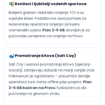
Ronilaci i ljubitelji vodenih sportova
Barijerni greben i dubinsko ronjenje TCI-a su
svjetske klase. Podatkovna veza pomaže za
rezerviranje operatora ronjenja i provjeru
vremenskih uvjeta.
Plan 2–5 GB
dovoljan je za
putovanje usmjereno na ronjenje na Provu.
Promatranje kitova (Salt Cay)
Salt Cay i sezona promatranja kitova (siječanj–
travanj) zahtijevaju dolazak na manji vanjski otok.
Pokrivenost je ograničena — preuzmite detalje
operatora tura i karte offline prije posjeta.
Plan
3–5 GB baziran na Provu
funkcionira za dio
putovanja na glavnom otoku.