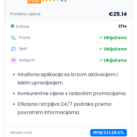
★
★
★
★
★
4.2
€25.14
Početna cijena
171+
Države
✓ Uključeno
Pozivi
✓ Uključeno
SMS
✓ Uključeno
Hotspot
Intuitivna aplikacija sa brzom aktivacijom i
lakim upravljanjem.
Konkurentne cijene s redovitim promocijama.
Efikasna i strpljiva 24/7 podrška prema
povratnim informacijama.
PROMO KOD
MYBESTSIM
-5%