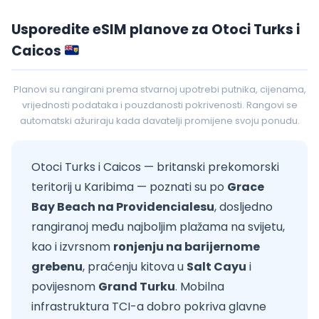
Usporedite eSIM planove za Otoci Turks i
Caicos
Planovi su rangirani prema stvarnoj upotrebi putnika, cijenama,
vrijednosti podataka i pouzdanosti pokrivenosti. Rangovi se
automatski ažuriraju kada davatelji promijene svoju ponudu.
Otoci Turks i Caicos — britanski prekomorski
teritorij u Karibima — poznati su po
Grace
Bay Beach na Providencialesu
, dosljedno
rangiranoj među najboljim plažama na svijetu,
kao i izvrsnom
ronjenju na barijernome
grebenu
, praćenju kitova u
Salt Cayu
i
povijesnom
Grand Turku
. Mobilna
infrastruktura TCI-a dobro pokriva glavne