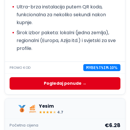
Ultra-brza instalacija putem QR koda,
funkcionalna za nekoliko sekundi nakon
kupnje.
Širok izbor paketa: lokalni (jedna zemlja),
regionalni (Europa, Azija itd.) i svjetski za sve
profile.
PROMO KOD
MYBESTSIM
-10%
Pogledaj ponude →
Yesim
★
★
★
★
★
4.7
€6.28
Početna cijena