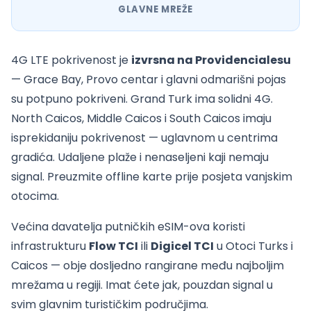
GLAVNE MREŽE
4G LTE pokrivenost je
izvrsna na Providencialesu
— Grace Bay, Provo centar i glavni odmarišni pojas
su potpuno pokriveni. Grand Turk ima solidni 4G.
North Caicos, Middle Caicos i South Caicos imaju
isprekidaniju pokrivenost — uglavnom u centrima
gradića. Udaljene plaže i nenaseljeni kaji nemaju
signal. Preuzmite offline karte prije posjeta vanjskim
otocima.
Većina davatelja putničkih eSIM-ova koristi
infrastrukturu
Flow TCI
ili
Digicel TCI
u Otoci Turks i
Caicos — obje dosljedno rangirane među najboljim
mrežama u regiji. Imat ćete jak, pouzdan signal u
svim glavnim turističkim područjima.