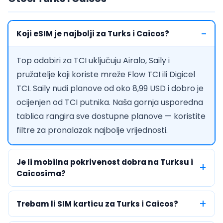
Koji eSIM je najbolji za Turks i Caicos?
Top odabiri za TCI uključuju Airalo, Saily i
pružatelje koji koriste mreže Flow TCI ili Digicel
TCI. Saily nudi planove od oko 8,99 USD i dobro je
ocijenjen od TCI putnika. Naša gornja usporedna
tablica rangira sve dostupne planove — koristite
filtre za pronalazak najbolje vrijednosti.
Je li mobilna pokrivenost dobra na Turksu i
Caicosima?
Trebam li SIM karticu za Turks i Caicos?