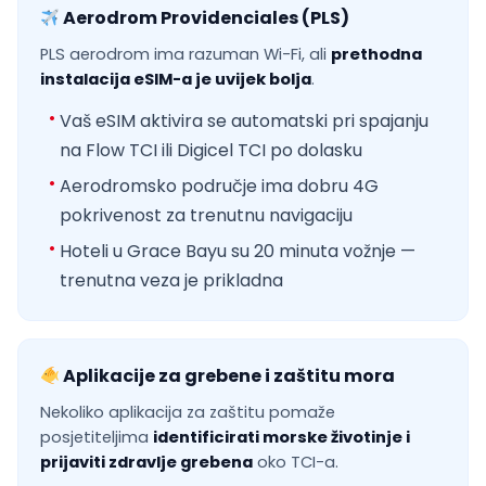
Aerodrom Providenciales (PLS)
PLS aerodrom ima razuman Wi-Fi, ali
prethodna
instalacija eSIM-a je uvijek bolja
.
Vaš eSIM aktivira se automatski pri spajanju
na Flow TCI ili Digicel TCI po dolasku
Aerodromsko područje ima dobru 4G
pokrivenost za trenutnu navigaciju
Hoteli u Grace Bayu su 20 minuta vožnje —
trenutna veza je prikladna
Aplikacije za grebene i zaštitu mora
Nekoliko aplikacija za zaštitu pomaže
posjetiteljima
identificirati morske životinje i
prijaviti zdravlje grebena
oko TCI-a.