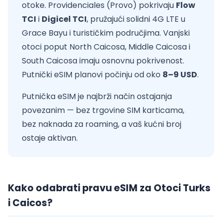
otoke. Providenciales (Provo) pokrivaju
Flow
TCI
i
Digicel TCI
, pružajući solidni 4G LTE u
Grace Bayu i turističkim područjima. Vanjski
otoci poput North Caicosa, Middle Caicosa i
South Caicosa imaju osnovnu pokrivenost.
Putnički eSIM planovi počinju od oko
8–9 USD
.
Putnička eSIM je najbrži način ostajanja
povezanim — bez trgovine SIM karticama,
bez naknada za roaming, a vaš kućni broj
ostaje aktivan.
Kako odabrati pravu eSIM za Otoci Turks
i Caicos?