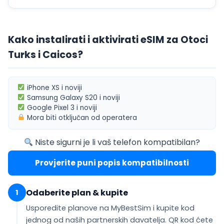
Kako instalirati i aktivirati eSIM za Otoci
Turks i Caicos?
iPhone XS
i noviji
Samsung Galaxy S20
i noviji
Google Pixel 3
i noviji
Mora biti
otključan od operatera
Niste sigurni je li vaš telefon kompatibilan?
Provjerite puni popis kompatibilnosti
Odaberite plan & kupite
1
Usporedite planove na MyBestSim i kupite kod
jednog od naših partnerskih davatelja. QR kod ćete