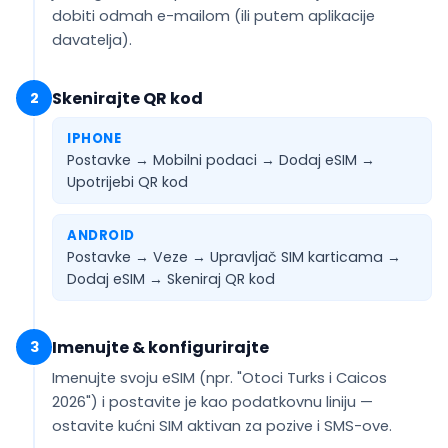
dobiti
odmah e-mailom
(ili putem aplikacije
davatelja).
Skenirajte QR kod
2
IPHONE
Postavke → Mobilni podaci → Dodaj eSIM →
Upotrijebi QR kod
ANDROID
Postavke → Veze → Upravljač SIM karticama →
Dodaj eSIM →
Skeniraj QR kod
Imenujte & konfigurirajte
3
Imenujte svoju eSIM (npr.
"Otoci Turks i Caicos
2026"
) i postavite je kao
podatkovnu liniju
—
ostavite kućni SIM aktivan za pozive i SMS-ove.