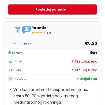
Pogledaj ponude →
Roamic
★
★
★
★
★
4.5
€5.20
Početna cijena
190+
Države
✗ Nije uključeno
Pozivi
✗ Nije uključeno
SMS
✓ Uključeno
Hotspot
Vrlo konkurentne i transparentne cijene,
često 50-70 % jeftinije od klasičnog
međunarodnog roaminga.