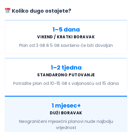
Koliko dugo ostajete?
1–5 dana
VIKEND / KRATKI BORAVAK
Plan od
3 GB ili 5 GB
savršeno će biti dovoljan
1–2 tjedna
STANDARDNO PUTOVANJE
Potražite plan od
10–15 GB
s valjanošću od 15 dana
1 mjesec+
DUŽI BORAVAK
Neograničeni mjesečni
planovi nude najbolju
vrijednost