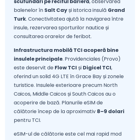
scufundări pe reciful barieră
, observarea
balenelor în
Salt Cay
și istorica insulă
Grand
Turk
. Conectivitatea ajută la navigarea între
insule, rezervarea sporturilor nautice și
consultarea orarelor de feribot.
Infrastructura mobilă TCI acoperă bine
insulele principale
. Providenciales (Provo)
este deservit de
Flow TCI
și
Digicel TCI
,
oferind un solid 4G LTE în Grace Bay și zonele
turistice. Insulele exterioare precum North
Caicos, Middle Caicos și South Caicos au o
acoperire de bază. Planurile eSIM de
călătorie încep de la aproximativ
8–9 dolari
pentru TCI.
eSIM-ul de călătorie este cel mai rapid mod