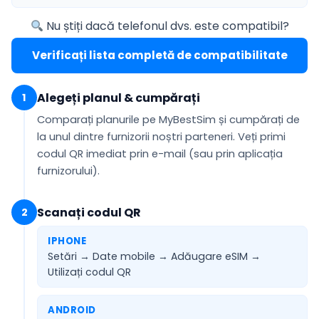
Nu știți dacă telefonul dvs. este compatibil?
Verificați lista completă de compatibilitate
Alegeți planul & cumpărați
1
Comparați planurile pe MyBestSim și cumpărați de
la unul dintre furnizorii noștri parteneri. Veți primi
codul QR
imediat prin e-mail
(sau prin aplicația
furnizorului).
Scanați codul QR
2
IPHONE
Setări → Date mobile → Adăugare eSIM →
Utilizați codul QR
ANDROID