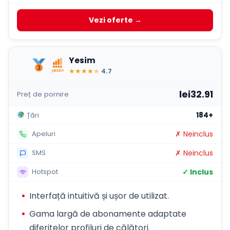
Vezi oferte →
Yesim
★
★
★
★
★
4.7
lei32.91
Preț de pornire
184+
Țări
✗ Neinclus
Apeluri
✗ Neinclus
SMS
✓ Inclus
Hotspot
Interfață intuitivă și ușor de utilizat.
Gama largă de abonamente adaptate
diferitelor profiluri de călători.