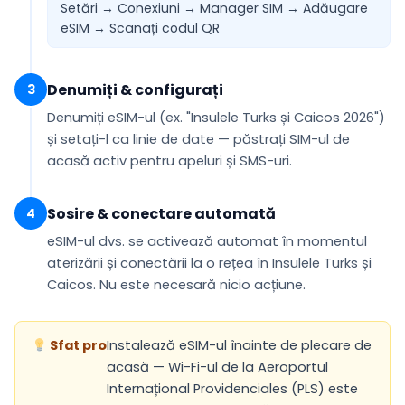
Setări → Conexiuni → Manager SIM → Adăugare
eSIM →
Scanați codul QR
Denumiți & configurați
3
Denumiți eSIM-ul (ex.
"Insulele Turks și Caicos 2026"
)
și setați-l ca
linie de date
— păstrați SIM-ul de
acasă activ pentru apeluri și SMS-uri.
Sosire & conectare automată
4
eSIM-ul dvs. se
activează automat
în momentul
aterizării și conectării la o rețea în Insulele Turks și
Caicos. Nu este necesară nicio acțiune.
Sfat pro
Instalează eSIM-ul înainte de plecare de
acasă — Wi-Fi-ul de la Aeroportul
Internațional Providenciales (PLS) este