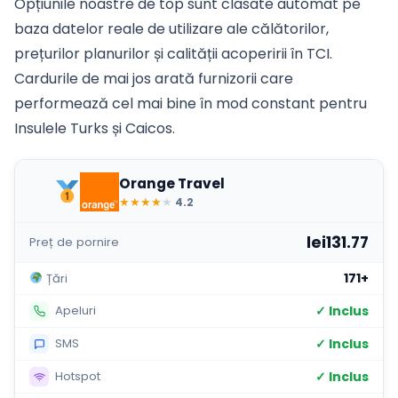
Opțiunile noastre de top sunt clasate automat pe
baza datelor reale de utilizare ale călătorilor,
prețurilor planurilor și calității acoperirii în TCI.
Cardurile de mai jos arată furnizorii care
performează cel mai bine în mod constant pentru
Insulele Turks și Caicos.
Orange Travel
★
★
★
★
★
4.2
lei131.77
Preț de pornire
171+
Țări
✓ Inclus
Apeluri
✓ Inclus
SMS
✓ Inclus
Hotspot