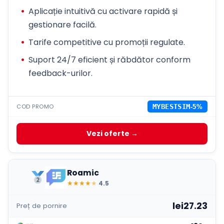
Aplicație intuitivă cu activare rapidă și
gestionare facilă.
Tarife competitive cu promoții regulate.
Suport 24/7 eficient și răbdător conform
feedback-urilor.
COD PROMO
MYBESTSIM
-5%
Vezi oferte →
Roamic
★
★
★
★
★
4.5
lei27.23
Preț de pornire