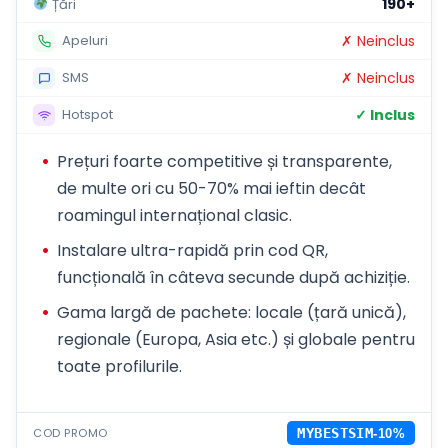
190+
Țări
✗ Neinclus
Apeluri
✗ Neinclus
SMS
✓ Inclus
Hotspot
Prețuri foarte competitive și transparente,
de multe ori cu 50-70% mai ieftin decât
roamingul internațional clasic.
Instalare ultra-rapidă prin cod QR,
funcțională în câteva secunde după achiziție.
Gama largă de pachete: locale (țară unică),
regionale (Europa, Asia etc.) și globale pentru
toate profilurile.
COD PROMO
MYBESTSIM
-10%