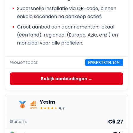
Supersnelle installatie via QR-code, binnen
enkele seconden na aankoop actief.
Groot aanbod aan abonnementen: lokaal
(één land), regionaal (Europa, Azië, enz.) en
mondiaal voor alle profielen.
PROMOTIECODE
MYBESTSIM
-10%
Bekijk aanbiedingen →
Yesim
★
★
★
★
★
4.7
€6.27
Startprijs