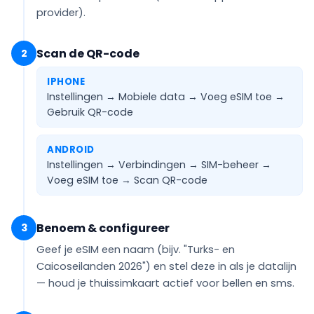
provider).
Scan de QR-code
2
IPHONE
Instellingen → Mobiele data → Voeg eSIM toe →
Gebruik QR-code
ANDROID
Instellingen → Verbindingen → SIM-beheer →
Voeg eSIM toe →
Scan QR-code
Benoem & configureer
3
Geef je eSIM een naam (bijv.
"Turks- en
Caicoseilanden 2026"
) en stel deze in als je
datalijn
— houd je thuissimkaart actief voor bellen en sms.