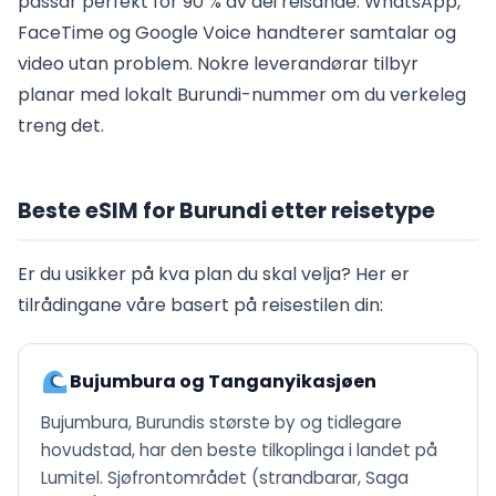
passar perfekt for 90 % av dei reisande. WhatsApp,
FaceTime og Google Voice handterer samtalar og
video utan problem. Nokre leverandørar tilbyr
planar med lokalt Burundi-nummer om du verkeleg
treng det.
Beste eSIM for Burundi etter reisetype
Er du usikker på kva plan du skal velja? Her er
tilrådingane våre basert på reisestilen din:
Bujumbura og Tanganyikasjøen
Bujumbura, Burundis største by og tidlegare
hovudstad, har den beste tilkoplinga i landet på
Lumitel. Sjøfrontområdet (strandbarar, Saga