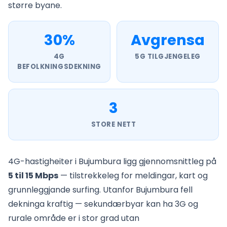
større byane.
30%
Avgrensa
4G
5G TILGJENGELEG
BEFOLKNINGSDEKNING
3
STORE NETT
4G-hastigheiter i Bujumbura ligg gjennomsnittleg på
5 til 15 Mbps
— tilstrekkeleg for meldingar, kart og
grunnleggjande surfing. Utanfor Bujumbura fell
dekninga kraftig — sekundærbyar kan ha 3G og
rurale område er i stor grad utan