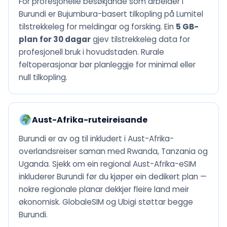
For profesjonelle besøkjande som arbeider i
Burundi er Bujumbura-basert tilkopling på Lumitel
tilstrekkeleg for meldingar og forsking. Ein
5 GB-
plan for 30 dagar
gjev tilstrekkeleg data for
profesjonell bruk i hovudstaden. Rurale
feltoperasjonar bør planleggje for minimal eller
null tilkopling.
Aust-Afrika-ruteireisande
Burundi er av og til inkludert i Aust-Afrika-
overlandsreiser saman med Rwanda, Tanzania og
Uganda. Sjekk om ein regional Aust-Afrika-eSIM
inkluderer Burundi før du kjøper ein dedikert plan —
nokre regionale planar dekkjer fleire land meir
økonomisk. GlobaleSIM og Ubigi støttar begge
Burundi.