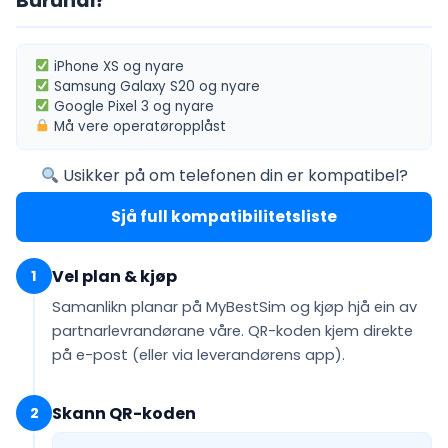
Burundi?
iPhone XS
og nyare
Samsung Galaxy S20
og nyare
Google Pixel 3
og nyare
Må vere
operatøropplåst
Usikker på om telefonen din er kompatibel?
Sjå full kompatibilitetsliste
Vel plan & kjøp
1
Samanlikn planar på MyBestSim og kjøp hjå ein av
partnarlevrandørane våre. QR-koden kjem
direkte
på e-post
(eller via leverandørens app).
Skann QR-koden
2