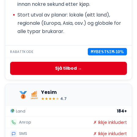
innan nokre sekund etter kjøp.
Stort utval av planar: lokale (eitt land),
regionale (Europa, Asia, osv.) og globale for
alle typar brukarar.
RABATTKODE
MYBESTSIM
-10%
Sjå tilbod →
Yesim
★
★
★
★
★
4.7
184+
Land
✗ Ikkje inkludert
Anrop
✗ Ikkje inkludert
SMS