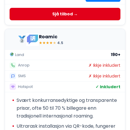
Sjå tilbod →
Roamic
★
★
★
★
★
4.5
190+
Land
✗ Ikkje inkludert
Anrop
✗ Ikkje inkludert
SMS
✓ Inkludert
Hotspot
Svært konkurransedyktige og transparente
prisar, ofte 50 til 70 % billegare enn
tradisjonell internasjonal roaming.
Ultrarask installasjon via QR-kode, fungerer