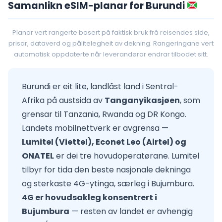
Samanlikn eSIM-planar for Burundi
Planar vert rangerte basert på faktisk bruk frå reisendes side,
prisar, dataverd og pålitelegheit av dekning. Rangeringane vert
automatisk oppdaterte når leverandørar endrar tilbodet sitt.
Burundi er eit lite, landlåst land i Sentral-
Afrika på austsida av
Tanganyikasjøen
, som
grensar til Tanzania, Rwanda og DR Kongo.
Landets mobilnettverk er avgrensa —
Lumitel (Viettel), Econet Leo (Airtel) og
ONATEL
er dei tre hovudoperatørane. Lumitel
tilbyr for tida den beste nasjonale dekninga
og sterkaste 4G-ytinga, særleg i Bujumbura.
4G er hovudsakleg konsentrert i
Bujumbura
— resten av landet er avhengig