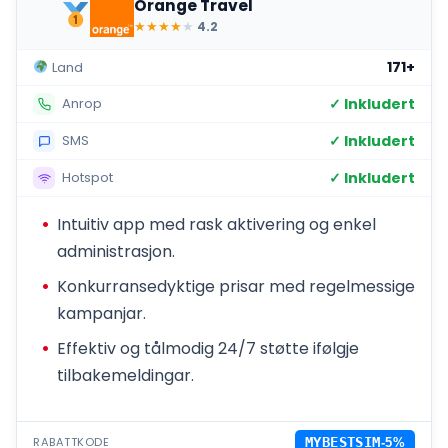
Orange Travel
★
★
★
★
★
4.2
171+
Land
✓ Inkludert
Anrop
✓ Inkludert
SMS
✓ Inkludert
Hotspot
Intuitiv app med rask aktivering og enkel
administrasjon.
Konkurransedyktige prisar med regelmessige
kampanjar.
Effektiv og tålmodig 24/7 støtte ifølgje
tilbakemeldingar.
RABATTKODE
MYBESTSIM
-5%