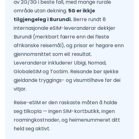
av 2G/3G i beste fall, med mange rurale
område utan dekning.
5G er ikkje
tilgjengeleg i Burundi.
Berre rundt 8
internasjonale eSIM-leverandørar dekkjer
Burundi (merkbart færre enn dei fleste
afrikanske reisemål), og prisar er høgare enn
gjennomsnittet som eit resultat.
Leverandørar inkluderer Ubigi, Nomad,
GlobaleSIM og TooSim. Reisande bør sjekke
gjeldande tryggings- og visumtilhøve før dei
vitjar.
Reise-eSIM er den raskaste måten å halde
seg tilkopla — ingen SIM-kortbutikk, ingen
roamingkostnader, og heimenummeret ditt
held seg aktivt.