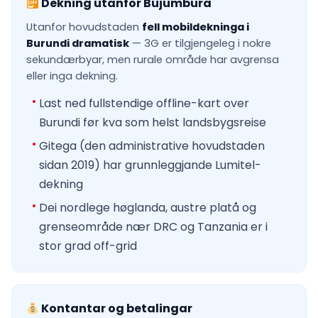
Dekning utanfor Bujumbura
Utanfor hovudstaden
fell mobildekninga i
Burundi dramatisk
— 3G er tilgjengeleg i nokre
sekundærbyar, men rurale område har avgrensa
eller inga dekning.
Last ned fullstendige offline-kart over
Burundi før kva som helst landsbygsreise
Gitega (den administrative hovudstaden
sidan 2019) har grunnleggjande Lumitel-
dekning
Dei nordlege høglanda, austre platå og
grenseområde nær DRC og Tanzania er i
stor grad off-grid
Kontantar og betalingar