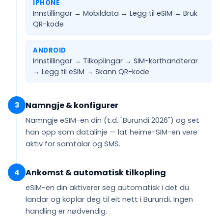
IPHONE
Innstillingar → Mobildata → Legg til eSIM →
Bruk
QR-kode
ANDROID
Innstillingar → Tilkoplingar → SIM-korthandterar
→ Legg til eSIM →
Skann QR-kode
Namngje & konfigurer
3
Namngje eSIM-en din (t.d.
"Burundi 2026"
) og set
han opp som
datalinje
— lat heime-SIM-en vere
aktiv for samtalar og SMS.
Ankomst & automatisk tilkopling
4
eSIM-en din
aktiverer seg automatisk
i det du
landar og koplar deg til eit nett i Burundi. Ingen
handling er nødvendig.