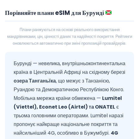
Порівняйте плани eSIM для Бурунді
Плани ранжуються на основі реального використання
мандрівниками, цін, цінності даних та надійності покриття. Рейтинги
оновлюються автоматично при зміні пропозицій провайдерів.
Бурунді — невелика, внутрішньоконтинентальна
країна в Центральній Африці на східному березі
озера Танганьїка
, що межує з Танзанією,
Руандою та Демократичною Республікою Конго.
Мобільна мережа країни обмежена —
Lumitel
(Viettel), Econet Leo (Airtel) та ONATEL
є
трьома головними операторами. Lumitel наразі
пропонує найкраще національне покриття та
найсильніший 4G, особливо в Бужумбурі.
4G