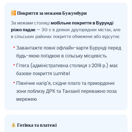
Покриття за межами Бужумбури
За межами столиці
мобільне покриття в Бурунді
різко падає
— 3G є в деяких другорядних містах, але
в сільських районах покриття обмежене або відсутнє.
Завантажте повні офлайн-карти Бурунді перед
будь-якою поїздкою в сільську місцевість
Гітега (адміністративна столиця з 2019 р.) має
базове покриття Lumitel
Північне нагір'я, східне плато та прикордонні
зони поблизу ДРК та Танзанії переважно поза
мережею
Готівка та платежі