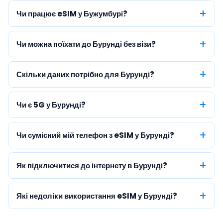
Чи працює eSIM у Бужумбурі?
Чи можна поїхати до Бурунді без візи?
Скільки даних потрібно для Бурунді?
Чи є 5G у Бурунді?
Чи сумісний мій телефон з eSIM у Бурунді?
Як підключитися до інтернету в Бурунді?
Які недоліки використання eSIM у Бурунді?