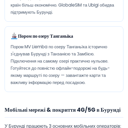
країн більш економічно. GlobaleSIM та Ubigi обидва
підтримують Бурунді.
Пором по озеру Танганьїка
Пором MV Liemba по озеру Танганьїка історично
з'єднував Бурунді з Танзанією та Замбією.
Підключення на самому озері практично нульове.
Готуйтеся до повністю офлайн-подорожі на будь-
якому маршруті по озеру — завантажте карти та
важливу інформацію перед посадкою.
Мобільні мережі & покриття 4G/5G в Бурунді
У Бурунді працюють 3 основних мобільних операторів: