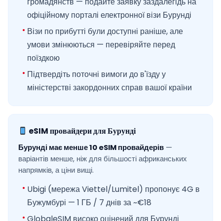
громадянств — подайте заявку заздалегідь на
офіційному порталі електронної візи Бурунді
Візи по прибутті були доступні раніше, але
умови змінюються — перевіряйте перед
поїздкою
Підтвердіть поточні вимоги до в'їзду у
міністерстві закордонних справ вашої країни
eSIM провайдери для Бурунді
Бурунді має менше 10 eSIM провайдерів
—
варіантів менше, ніж для більшості африканських
напрямків, а ціни вищі.
Ubigi (мережа Viettel/Lumitel) пропонує 4G в
Бужумбурі — 1 ГБ / 7 днів за ~€18
GlobaleSIM високо оцінений для Бурунді