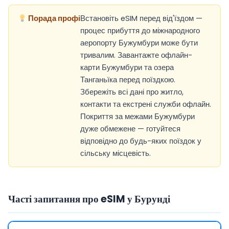
Порада профі
Встановіть eSIM перед від'їздом —
процес прибуття до міжнародного
аеропорту Бужумбури може бути
тривалим. Завантажте офлайн-
карти Бужумбури та озера
Танганьїка перед поїздкою.
Збережіть всі дані про житло,
контакти та екстрені служби офлайн.
Покриття за межами Бужумбури
дуже обмежене — готуйтеся
відповідно до будь-яких поїздок у
сільську місцевість.
Часті запитання про eSIM у Бурунді