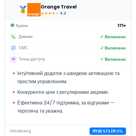
Orange Travel
★
★
★
★
★
4.2
171+
Країни
✓ Включено
Дзвінки
✓ Включено
СМС
✓ Включено
Точка доступу
Інтуїтивний додаток з швидкою активацією та
простим управлінням.
Конкурентні ціни з регулярними акціями.
Ефективна 24/7 підтримка, за відгуками —
терпляча та уважна.
ПРОМОКОД
MYBESTSIM
-5%