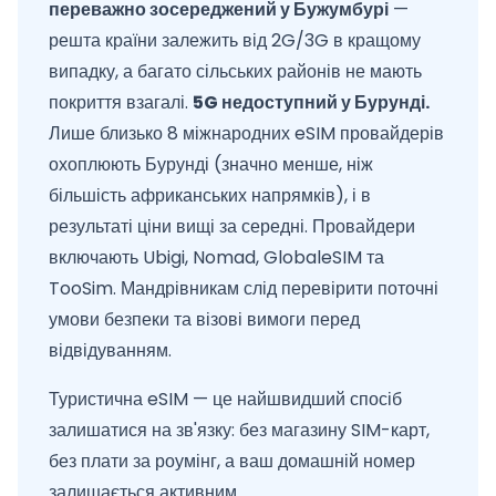
переважно зосереджений у Бужумбурі
—
решта країни залежить від 2G/3G в кращому
випадку, а багато сільських районів не мають
покриття взагалі.
5G недоступний у Бурунді.
Лише близько 8 міжнародних eSIM провайдерів
охоплюють Бурунді (значно менше, ніж
більшість африканських напрямків), і в
результаті ціни вищі за середні. Провайдери
включають Ubigi, Nomad, GlobaleSIM та
TooSim. Мандрівникам слід перевірити поточні
умови безпеки та візові вимоги перед
відвідуванням.
Туристична eSIM — це найшвидший спосіб
залишатися на зв'язку: без магазину SIM-карт,
без плати за роумінг, а ваш домашній номер
залишається активним.