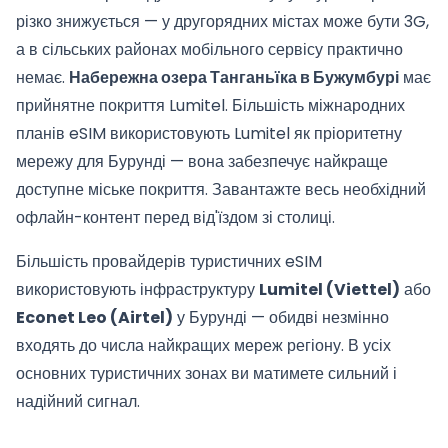
різко знижується — у другорядних містах може бути 3G,
а в сільських районах мобільного сервісу практично
немає.
Набережна озера Танганьїка в Бужумбурі
має
прийнятне покриття Lumitel. Більшість міжнародних
планів eSIM використовують Lumitel як пріоритетну
мережу для Бурунді — вона забезпечує найкраще
доступне міське покриття. Завантажте весь необхідний
офлайн-контент перед від'їздом зі столиці.
Більшість провайдерів туристичних eSIM
використовують інфраструктуру
Lumitel (Viettel)
або
Econet Leo (Airtel)
у Бурунді — обидві незмінно
входять до числа найкращих мереж регіону. В усіх
основних туристичних зонах ви матимете сильний і
надійний сигнал.