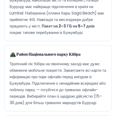
Бужумбура, найбільше місто та колишня столиця
Бурунді, має найкраще підключення в країні на
Lumitel. Набережна (пляжні бари, Saga Beach) має
прийнятне 4G. Навігація та месенджери добре
працюють у місті.
Пакет на 2–3 ГБ на 5–7 днів
покриє типове перебування в Бужумбурі.
Район Національного парку Кібіра
Тропічний ліс Кібіра на північному заході має дуже
обмежене мобільне покриття. Завантажте всі карти та
інформацію про парк офлайн перед виїздом із
Бужумбури. Підключення є ненадійним всередині або
поблизу парку — готуйтеся до тривалих офлайн-
периодів. Вибирайте план із щедрою дійсністю (15–
30 днів) для більш тривалих маршрутів Бурунді.