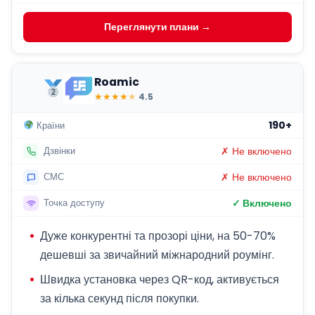
Переглянути плани →
Roamic
★
★
★
★
★
4.5
190+
Країни
✗ Не включено
Дзвінки
✗ Не включено
СМС
✓ Включено
Точка доступу
Дуже конкурентні та прозорі ціни, на 50-70%
дешевші за звичайний міжнародний роумінг.
Швидка установка через QR-код, активується
за кілька секунд після покупки.