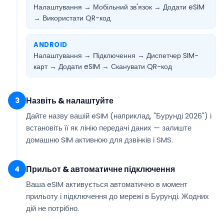
Налаштування → Мобільний зв'язок → Додати eSIM
→
Використати QR-код
ANDROID
Налаштування → Підключення → Диспетчер SIM-
карт → Додати eSIM →
Сканувати QR-код
Назвіть & налаштуйте
3
Дайте назву вашій eSIM (наприклад,
"Бурунді 2026"
) і
встановіть її як
лінію передачі даних
— залиште
домашню SIM активною для дзвінків і SMS.
Прильот & автоматичне підключення
4
Ваша eSIM
активується автоматично
в момент
прильоту і підключення до мережі в Бурунді. Жодних
дій не потрібно.