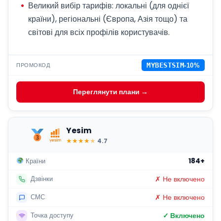
Великий вибір тарифів: локальні (для однієї
країни), регіональні (Європа, Азія тощо) та
світові для всіх профілів користувачів.
ПРОМОКОД
MYBESTSIM
-10%
Переглянути плани →
Yesim
★
★
★
★
★
4.7
184+
Країни
✗ Не включено
Дзвінки
✗ Не включено
СМС
✓ Включено
Точка доступу