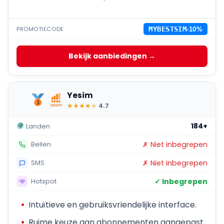
PROMOTIECODE
MYBESTSIM
-10%
Bekijk aanbiedingen →
Yesim
★
★
★
★
★
4.7
184+
Landen
✗ Niet inbegrepen
Bellen
✗ Niet inbegrepen
SMS
✓ Inbegrepen
Hotspot
Intuïtieve en gebruiksvriendelijke interface.
Ruime keuze aan abonnementen aangepast