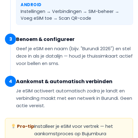
ANDROID
Instellingen → Verbindingen → SIM-beheer →
Voeg eSIM toe →
Scan QR-code
Benoem & configureer
3
Geef je eSIM een naam (bijv.
"Burundi 2026"
) en stel
deze in als je
datalijn
— houd je thuissimkaart actief
voor bellen en sms.
Aankomst & automatisch verbinden
4
Je eSIM
activeert automatisch
zodra je landt en
verbinding maakt met een netwerk in Burundi. Geen
actie vereist.
Pro-tip
Installeer je eSIM voor vertrek — het
aankomstproces op Bujumbura