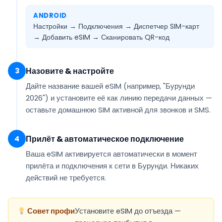
ANDROID
Настройки → Подключения → Диспетчер SIM-карт
→ Добавить eSIM →
Сканировать QR-код
Назовите & настройте
3
Дайте название вашей eSIM (например,
"Бурунди
2026"
) и установите её как
линию передачи данных
—
оставьте домашнюю SIM активной для звонков и SMS.
Прилёт & автоматическое подключение
4
Ваша eSIM
активируется автоматически
в момент
прилёта и подключения к сети в Бурунди. Никаких
действий не требуется.
Совет профи
Установите eSIM до отъезда —