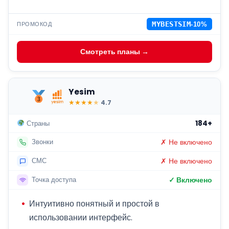
ПРОМОКОД
MYBESTSIM
-10%
Смотреть планы →
Yesim
★
★
★
★
★
4.7
184+
Страны
✗ Не включено
Звонки
✗ Не включено
СМС
✓ Включено
Точка доступа
Интуитивно понятный и простой в
использовании интерфейс.