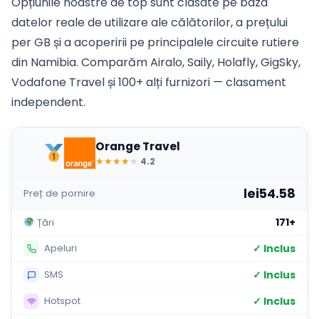
Opțiunile noastre de top sunt clasate pe baza
datelor reale de utilizare ale călătorilor, a prețului
per GB și a acoperirii pe principalele circuite rutiere
din Namibia. Comparăm Airalo, Saily, Holafly, GigSky,
Vodafone Travel și 100+ alți furnizori — clasament
independent.
Orange Travel
★
★
★
★
★
4.2
lei54.58
Preț de pornire
171+
Țări
✓ Inclus
Apeluri
✓ Inclus
SMS
✓ Inclus
Hotspot