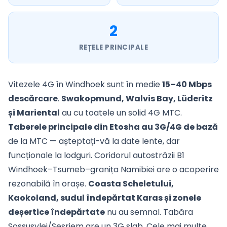
2
REȚELE PRINCIPALE
Vitezele 4G în Windhoek sunt în medie
15–40 Mbps
descărcare
.
Swakopmund, Walvis Bay, Lüderitz
și Mariental
au cu toatele un solid 4G MTC.
Taberele principale din Etosha au 3G/4G de bază
de la MTC — așteptați-vă la date lente, dar
funcționale la lodguri. Coridorul autostrăzii B1
Windhoek–Tsumeb–granița Namibiei are o acoperire
rezonabilă în orașe.
Coasta Scheletului,
Kaokoland, sudul îndepărtat Karas și zonele
deșertice îndepărtate
nu au semnal. Tabăra
Sossusvlei/Sesriem are un 3G slab. Cele mai multe