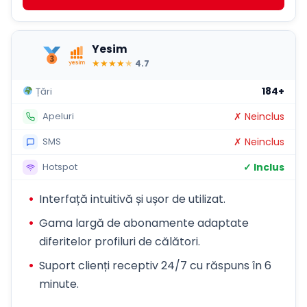
Yesim
★
★
★
★
★
4.7
184+
Țări
✗ Neinclus
Apeluri
✗ Neinclus
SMS
✓ Inclus
Hotspot
Interfață intuitivă și ușor de utilizat.
Gama largă de abonamente adaptate
diferitelor profiluri de călători.
Suport clienți receptiv 24/7 cu răspuns în 6
minute.