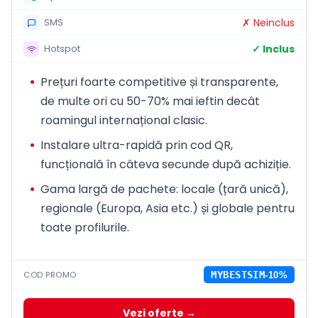
✗ Neinclus
SMS
✓ Inclus
Hotspot
Prețuri foarte competitive și transparente,
de multe ori cu 50-70% mai ieftin decât
roamingul internațional clasic.
Instalare ultra-rapidă prin cod QR,
funcțională în câteva secunde după achiziție.
Gama largă de pachete: locale (țară unică),
regionale (Europa, Asia etc.) și globale pentru
toate profilurile.
COD PROMO
MYBESTSIM
-10%
Vezi oferte →