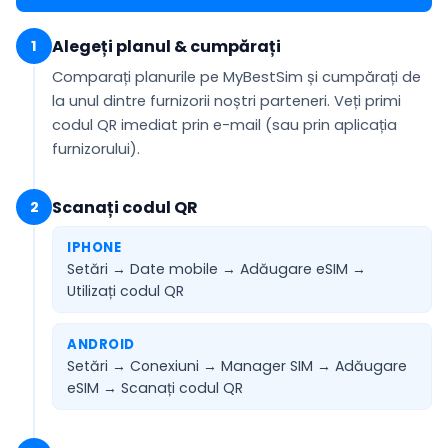
Alegeți planul & cumpărați
1
Comparați planurile pe MyBestSim și cumpărați de
la unul dintre furnizorii noștri parteneri. Veți primi
codul QR
imediat prin e-mail
(sau prin aplicația
furnizorului).
Scanați codul QR
2
IPHONE
Setări → Date mobile → Adăugare eSIM →
Utilizați codul QR
ANDROID
Setări → Conexiuni → Manager SIM → Adăugare
eSIM →
Scanați codul QR