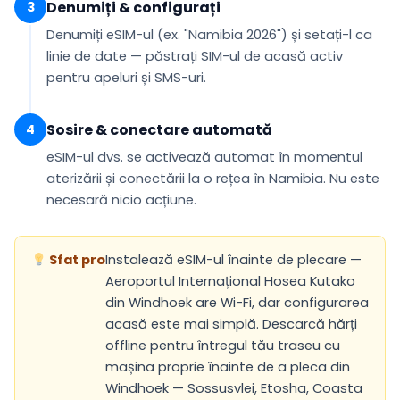
Denumiți & configurați
3
Denumiți eSIM-ul (ex.
"Namibia 2026"
) și setați-l ca
linie de date
— păstrați SIM-ul de acasă activ
pentru apeluri și SMS-uri.
Sosire & conectare automată
4
eSIM-ul dvs. se
activează automat
în momentul
aterizării și conectării la o rețea în Namibia. Nu este
necesară nicio acțiune.
Sfat pro
Instalează eSIM-ul înainte de plecare —
Aeroportul Internațional Hosea Kutako
din Windhoek are Wi-Fi, dar configurarea
acasă este mai simplă. Descarcă hărți
offline pentru întregul tău traseu cu
mașina proprie înainte de a pleca din
Windhoek — Sossusvlei, Etosha, Coasta