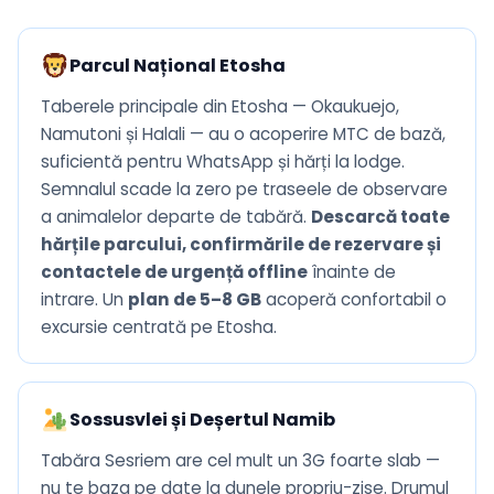
Parcul Național Etosha
Taberele principale din Etosha — Okaukuejo,
Namutoni și Halali — au o acoperire MTC de bază,
suficientă pentru WhatsApp și hărți la lodge.
Semnalul scade la zero pe traseele de observare
a animalelor departe de tabără.
Descarcă toate
hărțile parcului, confirmările de rezervare și
contactele de urgență offline
înainte de
intrare. Un
plan de 5–8 GB
acoperă confortabil o
excursie centrată pe Etosha.
Sossusvlei și Deșertul Namib
Tabăra Sesriem are cel mult un 3G foarte slab —
nu te baza pe date la dunele propriu-zise. Drumul