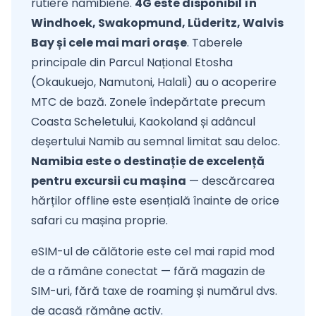
rutiere namibiene.
4G este disponibil în
Windhoek, Swakopmund, Lüderitz, Walvis
Bay și cele mai mari orașe
. Taberele
principale din Parcul Național Etosha
(Okaukuejo, Namutoni, Halali) au o acoperire
MTC de bază. Zonele îndepărtate precum
Coasta Scheletului, Kaokoland și adâncul
deșertului Namib au semnal limitat sau deloc.
Namibia este o destinație de excelență
pentru excursii cu mașina
— descărcarea
hărților offline este esențială înainte de orice
safari cu mașina proprie.
eSIM-ul de călătorie este cel mai rapid mod
de a rămâne conectat — fără magazin de
SIM-uri, fără taxe de roaming și numărul dvs.
de acasă rămâne activ.