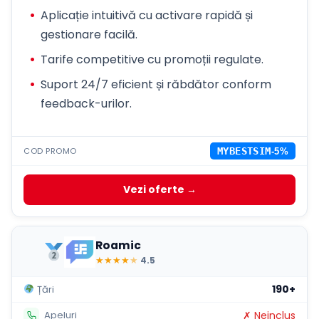
Aplicație intuitivă cu activare rapidă și
gestionare facilă.
Tarife competitive cu promoții regulate.
Suport 24/7 eficient și răbdător conform
feedback-urilor.
COD PROMO
MYBESTSIM
-5%
Vezi oferte →
Roamic
★
★
★
★
★
4.5
190+
Țări
✗ Neinclus
Apeluri