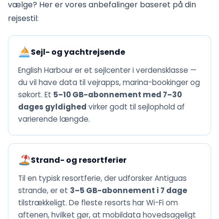
vælge? Her er vores anbefalinger baseret på din
rejsestil:
Sejl- og yachtrejsende
English Harbour er et sejlcenter i verdensklasse —
du vil have data til vejrapps, marina-bookinger og
søkort. Et
5–10 GB-abonnement med 7–30
dages gyldighed
virker godt til sejlophold af
varierende længde.
Strand- og resortferier
Til en typisk resortferie, der udforsker Antiguas
strande, er et
3–5 GB-abonnement i 7 dage
tilstrækkeligt. De fleste resorts har Wi-Fi om
aftenen, hvilket gør, at mobildata hovedsageligt