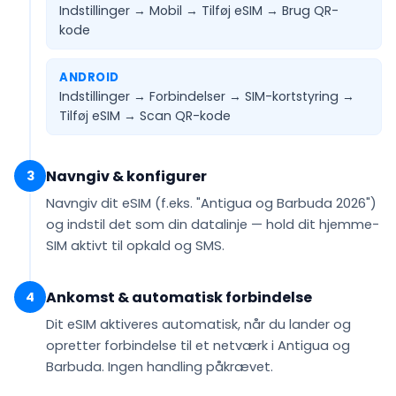
Indstillinger → Mobil → Tilføj eSIM →
Brug QR-
kode
ANDROID
Indstillinger → Forbindelser → SIM-kortstyring →
Tilføj eSIM →
Scan QR-kode
Navngiv & konfigurer
3
Navngiv dit eSIM (f.eks.
"Antigua og Barbuda 2026"
)
og indstil det som din
datalinje
— hold dit hjemme-
SIM aktivt til opkald og SMS.
Ankomst & automatisk forbindelse
4
Dit eSIM
aktiveres automatisk
, når du lander og
opretter forbindelse til et netværk i Antigua og
Barbuda. Ingen handling påkrævet.