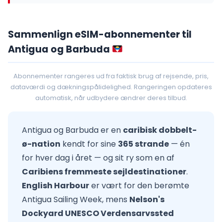
Sammenlign eSIM-abonnementer til
Antigua og Barbuda
Abonnementer rangeres ud fra faktisk brug af rejsende, pris,
dataværdi og dækningspålidelighed. Rangeringen opdateres
automatisk, når udbydere ændrer deres tilbud.
Antigua og Barbuda er en
caribisk dobbelt-
ø-nation
kendt for sine
365 strande
— én
for hver dag i året — og sit ry som en af
Caribiens fremmeste sejldestinationer
.
English Harbour
er vært for den berømte
Antigua Sailing Week, mens
Nelson's
Dockyard UNESCO Verdensarvssted