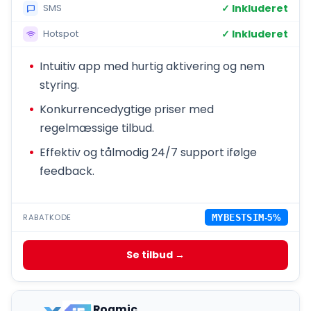
✓ Inkluderet
SMS
✓ Inkluderet
Hotspot
Intuitiv app med hurtig aktivering og nem
styring.
Konkurrencedygtige priser med
regelmæssige tilbud.
Effektiv og tålmodig 24/7 support ifølge
feedback.
RABATKODE
MYBESTSIM
-5%
Se tilbud →
Roamic