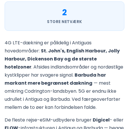
2
STORE NETVÆRK
4G LTE-dækning er pålidelig i Antiguas
hovedområder:
St. John's, English Harbour, Jolly
Harbour, Dickenson Bay og de største
hotelzoner
. Afsides indlandsområder og nordøstlige
kystklipper har svagere signal.
Barbuda har
markant mere begrænset dækning
— mest
omkring Codrington-landsbyen. 5G er endnu ikke
udrullet i Antigua og Barbuda. Ved færgeoverfarter
mellem de to øer kan forbindelsen falde.
De fleste rejse-eSIM-udbydere bruger
Digicel
- eller
FLOW
-infrastrukturen i Antigua og Barbuda — begge