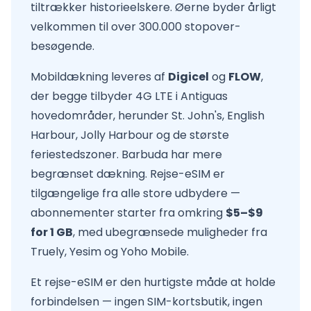
tiltrækker historieelskere. Øerne byder årligt
velkommen til over 300.000 stopover-
besøgende.
Mobildækning leveres af
Digicel
og
FLOW
,
der begge tilbyder 4G LTE i Antiguas
hovedområder, herunder St. John's, English
Harbour, Jolly Harbour og de største
feriestedszoner. Barbuda har mere
begrænset dækning. Rejse-eSIM er
tilgængelige fra alle store udbydere —
abonnementer starter fra omkring
$5–$9
for 1 GB
, med ubegrænsede muligheder fra
Truely, Yesim og Yoho Mobile.
Et rejse-eSIM er den hurtigste måde at holde
forbindelsen — ingen SIM-kortsbutik, ingen