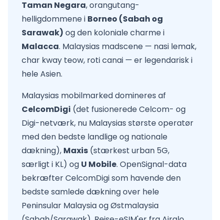
Taman Negara
, orangutang-
helligdommene i
Borneo (Sabah og
Sarawak)
og den koloniale charme i
Malacca
. Malaysias madscene — nasi lemak,
char kway teow, roti canai — er legendarisk i
hele Asien.
Malaysias mobilmarked domineres af
CelcomDigi
(det fusionerede Celcom- og
Digi-netværk, nu Malaysias største operatør
med den bedste landlige og nationale
dækning),
Maxis
(stærkest urban 5G,
særligt i KL) og
U Mobile
. OpenSignal-data
bekræfter CelcomDigi som havende den
bedste samlede dækning over hele
Peninsular Malaysia og Østmalaysia
(Sabah/Sarawak). Rejse-eSIM'er fra Airalo,