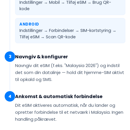
Indstillinger → Mobil → Tilføj eSIM →
Brug QR-
kode
ANDROID
Indstillinger → Forbindelser → SIM-kortstyring →
Tilføj eSIM →
Scan QR-kode
Navngiv & konfigurer
3
Navngiv dit eSIM (f.eks.
"Malaysia 2026"
) og indstil
det som din
datalinje
— hold dit hjemme-SIM aktivt
til opkald og SMS.
Ankomst & automatisk forbindelse
4
Dit eSIM
aktiveres automatisk
, når du lander og
opretter forbindelse til et netværk i Malaysia. Ingen
handling påkrævet.