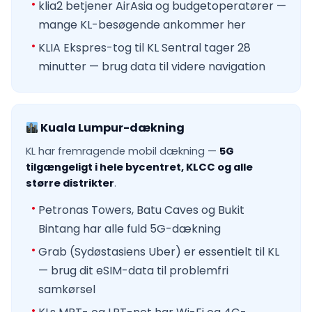
klia2 betjener AirAsia og budgetoperatører —
mange KL-besøgende ankommer her
KLIA Ekspres-tog til KL Sentral tager 28
minutter — brug data til videre navigation
Kuala Lumpur-dækning
KL har fremragende mobil dækning —
5G
tilgængeligt i hele bycentret, KLCC og alle
større distrikter
.
Petronas Towers, Batu Caves og Bukit
Bintang har alle fuld 5G-dækning
Grab (Sydøstasiens Uber) er essentielt til KL
— brug dit eSIM-data til problemfri
samkørsel