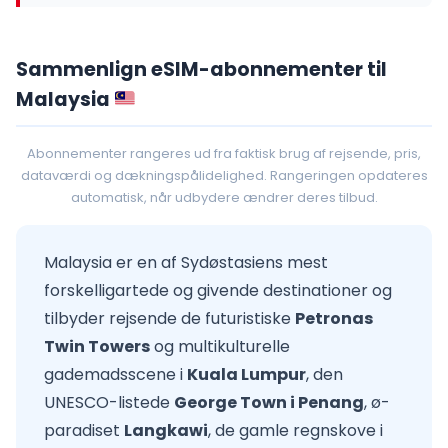
Sammenlign eSIM-abonnementer til
Malaysia
Abonnementer rangeres ud fra faktisk brug af rejsende, pris,
dataværdi og dækningspålidelighed. Rangeringen opdateres
automatisk, når udbydere ændrer deres tilbud.
Malaysia er en af Sydøstasiens mest
forskelligartede og givende destinationer og
tilbyder rejsende de futuristiske
Petronas
Twin Towers
og multikulturelle
gademadsscene i
Kuala Lumpur
, den
UNESCO-listede
George Town i Penang
, ø-
paradiset
Langkawi
, de gamle regnskove i