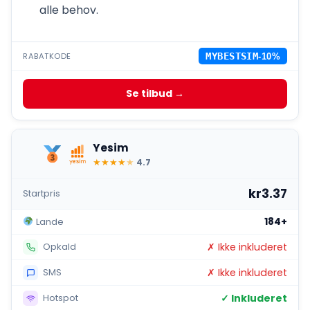
alle behov.
RABATKODE
MYBESTSIM
-10%
Se tilbud →
Yesim
★
★
★
★
★
4.7
kr3.37
Startpris
184+
Lande
✗ Ikke inkluderet
Opkald
✗ Ikke inkluderet
SMS
✓ Inkluderet
Hotspot