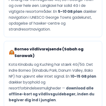
og over hele øen. Langkawi har solid 4G i de
vigtigste resortområder. En
5–10 GB plan
dækker
navigation i UNESCO George Towns gadekunst,
opdagelse af hawker-centre og
strandresortnavigation.
Borneo vildlivsrejsende (Sabah og
Sarawak)
Kota Kinabalu og Kuching har stærk 4G/5G. Det
indre Borneo (Kinabalu Park, Danum Valley, Bako
NP) har ujævnt eller intet signal. En
10–15 GB plan
dækker byophold og
resortforbindelsesmuligheder —
download alle
offline-kort og vildlivsguidebøger, inden du
begiver dig ind i junglen
.