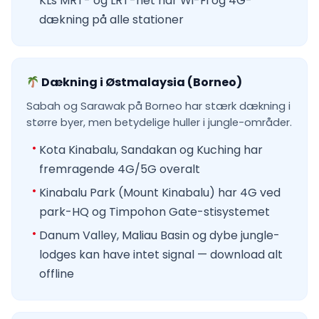
KLs MRT- og LRT-net har Wi-Fi og 4G-
dækning på alle stationer
Dækning i Østmalaysia (Borneo)
Sabah og Sarawak på Borneo har stærk dækning i
større byer, men betydelige huller i jungle-områder.
Kota Kinabalu, Sandakan og Kuching har
fremragende 4G/5G overalt
Kinabalu Park (Mount Kinabalu) har 4G ved
park-HQ og Timpohon Gate-stisystemet
Danum Valley, Maliau Basin og dybe jungle-
lodges kan have intet signal — download alt
offline