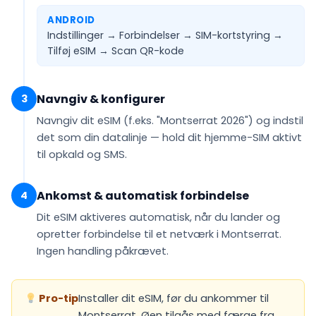
ANDROID
Indstillinger → Forbindelser → SIM-kortstyring →
Tilføj eSIM →
Scan QR-kode
Navngiv & konfigurer
3
Navngiv dit eSIM (f.eks.
"Montserrat 2026"
) og indstil
det som din
datalinje
— hold dit hjemme-SIM aktivt
til opkald og SMS.
Ankomst & automatisk forbindelse
4
Dit eSIM
aktiveres automatisk
, når du lander og
opretter forbindelse til et netværk i Montserrat.
Ingen handling påkrævet.
Pro-tip
Installer dit eSIM, før du ankommer til
Montserrat. Øen tilgås med færge fra