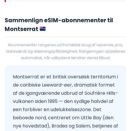
Sammenlign eSIM-abonnementer til
Montserrat
Abonnementer rangeres ud fra faktisk brug af rejsende, pris,
dataværdi og dækningspålidelighed. Rangeringen opdateres
automatisk, når udbydere ændrer deres tilbud.
Montserrat er et britisk oversøisk territorium i
de caribiske Leeward-øer, dramatisk formet
af de igangværende udbrud af Soufrière Hills-
vulkanen siden 1995 — den sydlige halvdel af
øen forbliver en udelukkelseszone. Det
beboede nord, centreret om Little Bay (den
nye hovedstad), Brades og Salem, betjenes af