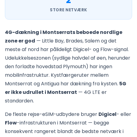
2
STORE NETVÆRK
4G-dækning i Montserrats beboede nordlige
zone er god
— Little Bay, Brades, Salem og det
meste af nord har pålideligt Digicel- og Flow-signal.
Udelukkelseszonen (sydlige halvdel af øen, herunder
den forladte hovedstad Plymouth) har ingen
mobilinfrastruktur. Kystfærgeruter mellem
Montserrat og Antigua har dækning fra kysten.
5G
er ikke udrullet i Montserrat
— 4G LTE er
standarden.
De fleste rejse-eSIM-udbydere bruger
Digicel
- eller
Flow
-infrastrukturen i Montserrat — begge
konsekvent rangeret blandt de bedste netværk i