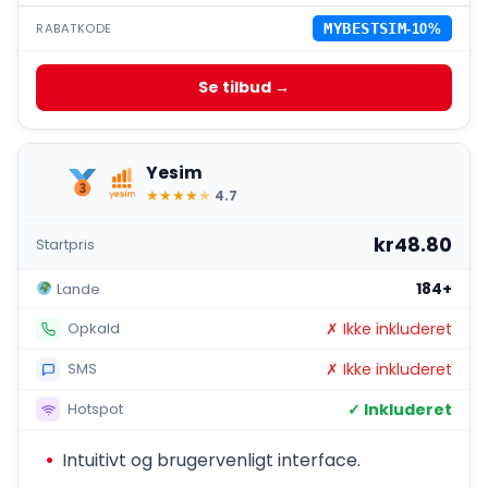
RABATKODE
MYBESTSIM
-10%
Se tilbud →
Yesim
★
★
★
★
★
4.7
kr48.80
Startpris
184+
Lande
✗ Ikke inkluderet
Opkald
✗ Ikke inkluderet
SMS
✓ Inkluderet
Hotspot
Intuitivt og brugervenligt interface.