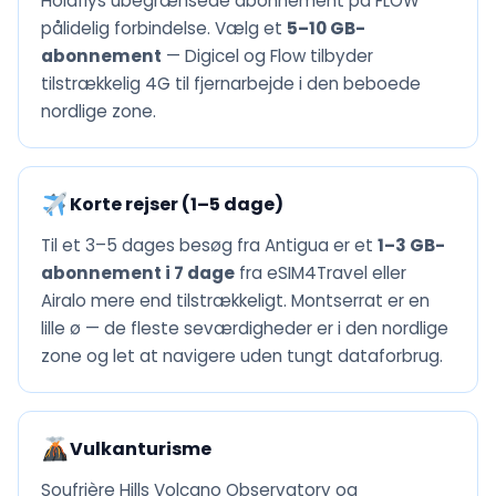
Holaflys ubegrænsede abonnement på FLOW
pålidelig forbindelse. Vælg et
5–10 GB-
abonnement
— Digicel og Flow tilbyder
tilstrækkelig 4G til fjernarbejde i den beboede
nordlige zone.
Korte rejser (1–5 dage)
Til et 3–5 dages besøg fra Antigua er et
1–3 GB-
abonnement i 7 dage
fra eSIM4Travel eller
Airalo mere end tilstrækkeligt. Montserrat er en
lille ø — de fleste seværdigheder er i den nordlige
zone og let at navigere uden tungt dataforbrug.
Vulkanturisme
Soufrière Hills Volcano Observatory og