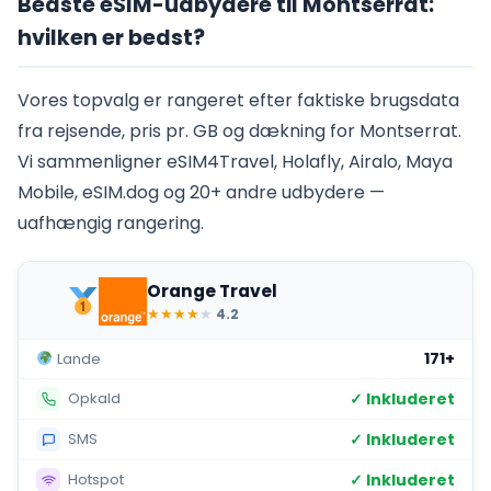
Bedste eSIM-udbydere til Montserrat:
hvilken er bedst?
Vores topvalg er rangeret efter faktiske brugsdata
fra rejsende, pris pr. GB og dækning for Montserrat.
Vi sammenligner eSIM4Travel, Holafly, Airalo, Maya
Mobile, eSIM.dog og 20+ andre udbydere —
uafhængig rangering.
Orange Travel
★
★
★
★
★
4.2
171+
Lande
✓ Inkluderet
Opkald
✓ Inkluderet
SMS
✓ Inkluderet
Hotspot