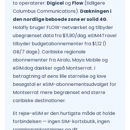
to operatører:
Digicel
og
Flow
(tidligere
Columbus Communications).
Dækningen i
den nordlige beboede zone er solid 4G
.
Holafly bruger FLOW-netværket og tilbyder
ubegrænset data fra $11,90/dag. eSIM4Travel
tilbyder budgetabonnementer fra $1,12 (1
GB/7 dage). Caribiske regionale
abonnementer fra Airalo, Maya Mobile og
eSIM.dog dækker også Montserrat. I
betragtning af øens lille størrelse og lave
besøgstal er eSIM-abonnementsudvalget for
Montserrat mere begrænset end større
caribiske destinationer.
Et rejse-eSIM er den hurtigste måde at holde
forbindelsen — ingen SIM-kortsbutik, ingen
roamingomkostninger og dit