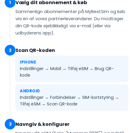
Vælg dit abonnement & køb
1
Sammenlign abonnementer på MyBestSim og køb
via en af vores partnerleverandører. Du modtager
din QR-kode
øjeblikkeligt via e-mail
(eller via
udbyderens app).
Scan QR-koden
2
IPHONE
Indstillinger → Mobil → Tilføj eSIM →
Brug QR-
kode
ANDROID
Indstillinger → Forbindelser → SIM-kortstyring →
Tilføj eSIM →
Scan QR-kode
Navngiv & konfigurer
3