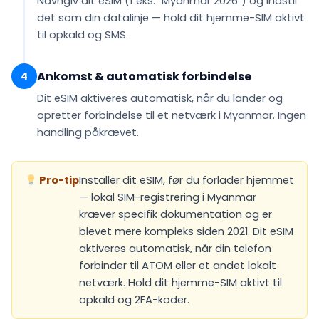
Navngiv dit eSIM (f.eks.
"Myanmar 2026"
) og indstil
det som din
datalinje
— hold dit hjemme-SIM aktivt
til opkald og SMS.
Ankomst & automatisk forbindelse
4
Dit eSIM
aktiveres automatisk
, når du lander og
opretter forbindelse til et netværk i Myanmar. Ingen
handling påkrævet.
Pro-tip
Installer dit eSIM, før du forlader hjemmet
— lokal SIM-registrering i Myanmar
kræver specifik dokumentation og er
blevet mere kompleks siden 2021. Dit eSIM
aktiveres automatisk, når din telefon
forbinder til ATOM eller et andet lokalt
netværk. Hold dit hjemme-SIM aktivt til
opkald og 2FA-koder.