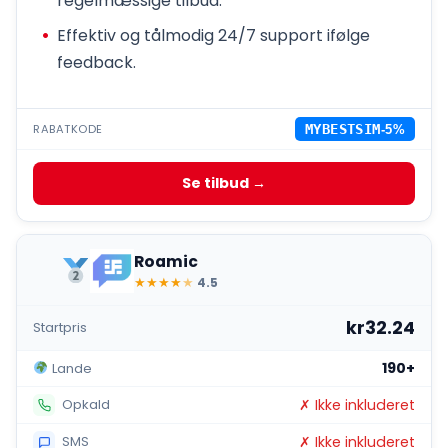
regelmæssige tilbud.
Effektiv og tålmodig 24/7 support ifølge
feedback.
RABATKODE
MYBESTSIM
-5%
Se tilbud →
Roamic
★
★
★
★
★
4.5
kr32.24
Startpris
190+
Lande
✗ Ikke inkluderet
Opkald
✗ Ikke inkluderet
SMS