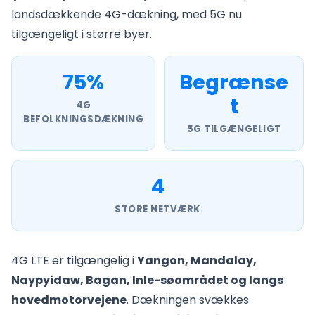
landsdækkende 4G-dækning, med 5G nu
tilgængeligt i større byer.
75%
Begrænse
t
4G
BEFOLKNINGSDÆKNING
5G TILGÆNGELIGT
4
STORE NETVÆRK
4G LTE er tilgængelig i
Yangon, Mandalay,
Naypyidaw, Bagan, Inle-søområdet og langs
hovedmotorvejene
. Dækningen svækkes