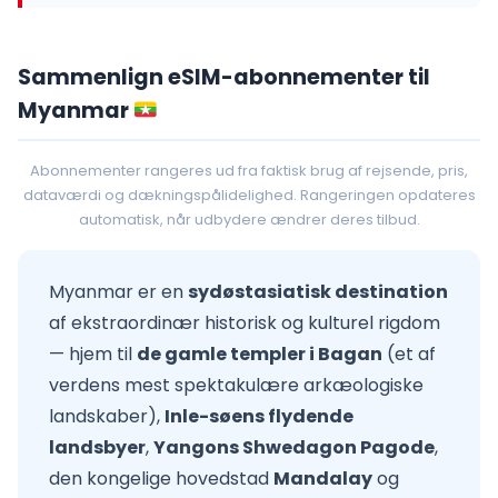
Sammenlign eSIM-abonnementer til
Myanmar
Abonnementer rangeres ud fra faktisk brug af rejsende, pris,
dataværdi og dækningspålidelighed. Rangeringen opdateres
automatisk, når udbydere ændrer deres tilbud.
Myanmar er en
sydøstasiatisk destination
af ekstraordinær historisk og kulturel rigdom
— hjem til
de gamle templer i Bagan
(et af
verdens mest spektakulære arkæologiske
landskaber),
Inle-søens flydende
landsbyer
,
Yangons Shwedagon Pagode
,
den kongelige hovedstad
Mandalay
og