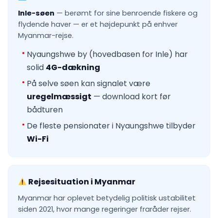
Inle-søen
— berømt for sine benroende fiskere og
flydende haver — er et højdepunkt på enhver
Myanmar-rejse.
Nyaungshwe by (hovedbasen for Inle) har
solid
4G-dækning
På selve søen kan signalet være
uregelmæssigt
— download kort før
bådturen
De fleste pensionater i Nyaungshwe tilbyder
Wi-Fi
Rejsesituation i Myanmar
Myanmar har oplevet betydelig politisk ustabilitet
siden 2021, hvor mange regeringer fraråder rejser.