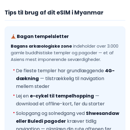
Tips til brug af dit eSIM i Myanmar
Bagan tempelsletter
Bagans arkæologiske zone
indeholder over 3.000
gamle buddhistiske templer og pagoder — et af
Asiens mest imponerende seværdigheder.
De fleste templer har grundlæggende
4G-
dækning
— tilstrækkelig til navigation
mellem steder
Lej en
e-cykel til tempelhopping
—
download et offline-kort, før du starter
Solopgang og solnedgang ved
Shwesandaw
eller Buledi pagoder
kræver tidlig
navigation — planlæg din rute aftenen før