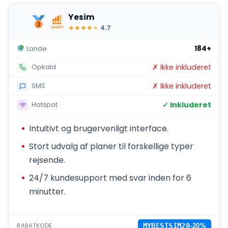
Yesim
★
★
★
★
★
4.7
184+
Lande
✗ Ikke inkluderet
Opkald
✗ Ikke inkluderet
SMS
✓ Inkluderet
Hotspot
Intuitivt og brugervenligt interface.
Stort udvalg af planer til forskellige typer
rejsende.
24/7 kundesupport med svar inden for 6
minutter.
RABATKODE
MYBESTSIM20
-20%