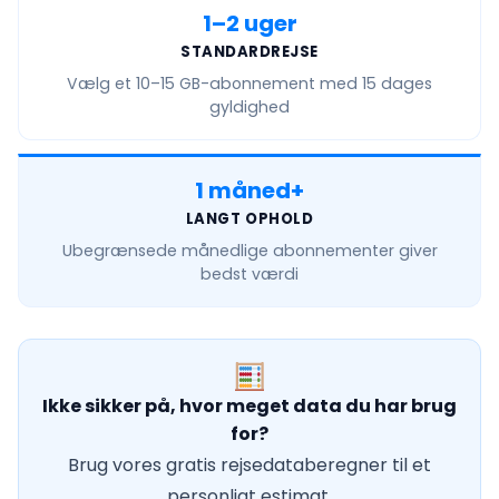
1–2 uger
STANDARDREJSE
Vælg et
10–15 GB
-abonnement med 15 dages
gyldighed
1 måned+
LANGT OPHOLD
Ubegrænsede månedlige
abonnementer giver
bedst værdi
Ikke sikker på, hvor meget data du har brug
for?
Brug vores gratis rejsedataberegner til et
personligt estimat.